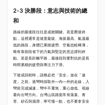
2-3 決勝段：意志與技術的總
和
路線的最後段往往是成敗關鍵。若是爬坡終
點，這裡通常是坡度最陡、海拔最高、氣溫最
低的路段，身體已累積疲勞、空氣也較稀薄，
唯有靠前段省下的力氣與堅定的意志撐到終
點。若是長距離平路，最後段則要對抗的是長
時間累積的疲勞與專注力下滑。
下坡或回程時，請務必把「安全」放在「速
度」之前。過彎時採取外—內—外的走線，入
彎前完成減速，彎中不重煞，重心放低、視線
看向出彎方向。台灣山區路面常有落葉、青
苔、砂石與濕滑，寧可慢一點，也不要拿安全