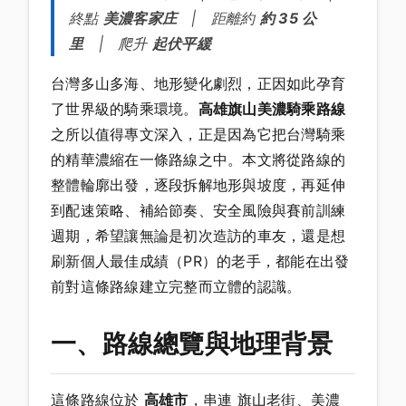
終點
美濃客家庄
| 距離約
約 35 公
里
| 爬升
起伏平緩
台灣多山多海、地形變化劇烈，正因如此孕育
了世界級的騎乘環境。
高雄旗山美濃騎乘路線
之所以值得專文深入，正是因為它把台灣騎乘
的精華濃縮在一條路線之中。本文將從路線的
整體輪廓出發，逐段拆解地形與坡度，再延伸
到配速策略、補給節奏、安全風險與賽前訓練
週期，希望讓無論是初次造訪的車友，還是想
刷新個人最佳成績（PR）的老手，都能在出發
前對這條路線建立完整而立體的認識。
一、路線總覽與地理背景
這條路線位於
高雄市
，串連 旗山老街、美濃