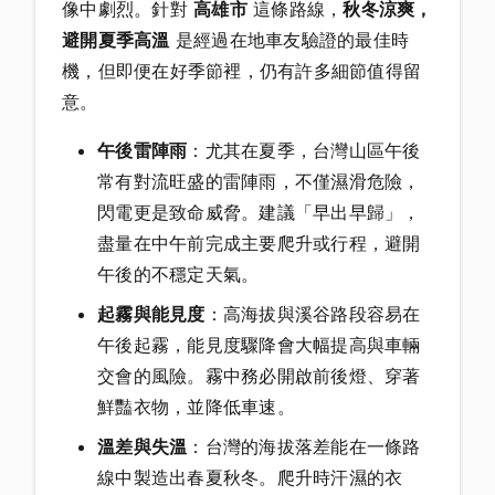
像中劇烈。針對
高雄市
這條路線，
秋冬涼爽，
避開夏季高溫
是經過在地車友驗證的最佳時
機，但即便在好季節裡，仍有許多細節值得留
意。
午後雷陣雨
：尤其在夏季，台灣山區午後
常有對流旺盛的雷陣雨，不僅濕滑危險，
閃電更是致命威脅。建議「早出早歸」，
盡量在中午前完成主要爬升或行程，避開
午後的不穩定天氣。
起霧與能見度
：高海拔與溪谷路段容易在
午後起霧，能見度驟降會大幅提高與車輛
交會的風險。霧中務必開啟前後燈、穿著
鮮豔衣物，並降低車速。
溫差與失溫
：台灣的海拔落差能在一條路
線中製造出春夏秋冬。爬升時汗濕的衣