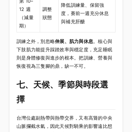
第 10–
降低訓練量、保留強
12 週
調整
度，賽前一週充分休息
（減量
狀態
與補充肝醣
期）
訓練之外，別忽略
伸展、肌力與休息
。核心與
下肢肌力能提升踩踏效率與穩定度，充足睡眠
則是身體修復與進步的根本。把訓練、營養與
恢復視為三隻腳的鼎，缺一不可。
七、天候、季節與時段選
擇
台灣位處副熱帶與熱帶交界，又有高聳的中央
山脈攔截水氣，因此天候對騎乘的影響遠比想