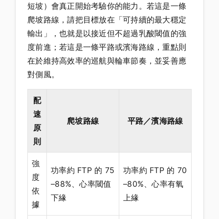
短坡）會真正開始考驗你的能力。若這是一條
爬坡路線，請把目標放在「可持續的最大穩定
輸出」，也就是以接近但不超過乳酸閾值的強
度前進；若這是一條平路或濱海路線，重點則
在於維持高效率的巡航與輪車節奏，並妥善應
對側風。
配
速
爬坡路線
平路／濱海路線
原
則
強
功率約 FTP 的 75
功率約 FTP 的 70
度
–88%、心率閾值
–80%、心率有氧
依
下緣
上緣
據