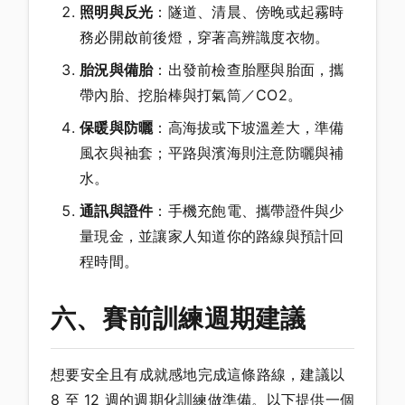
照明與反光
：隧道、清晨、傍晚或起霧時
務必開啟前後燈，穿著高辨識度衣物。
胎況與備胎
：出發前檢查胎壓與胎面，攜
帶內胎、挖胎棒與打氣筒／CO2。
保暖與防曬
：高海拔或下坡溫差大，準備
風衣與袖套；平路與濱海則注意防曬與補
水。
通訊與證件
：手機充飽電、攜帶證件與少
量現金，並讓家人知道你的路線與預計回
程時間。
六、賽前訓練週期建議
想要安全且有成就感地完成這條路線，建議以
8 至 12 週的週期化訓練做準備。以下提供一個