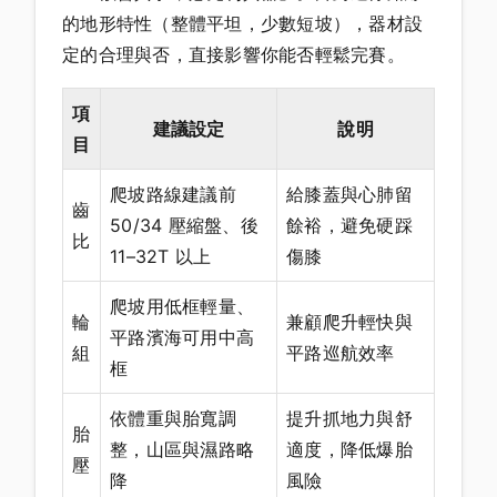
的地形特性（整體平坦，少數短坡），器材設
定的合理與否，直接影響你能否輕鬆完賽。
項
建議設定
說明
目
爬坡路線建議前
給膝蓋與心肺留
齒
50/34 壓縮盤、後
餘裕，避免硬踩
比
11–32T 以上
傷膝
爬坡用低框輕量、
輪
兼顧爬升輕快與
平路濱海可用中高
組
平路巡航效率
框
依體重與胎寬調
提升抓地力與舒
胎
整，山區與濕路略
適度，降低爆胎
壓
降
風險