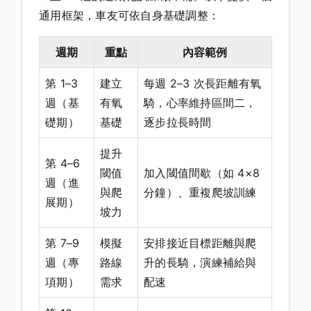
通用框架，車友可依自身基礎調整：
週期
重點
內容範例
第 1–3
建立
每週 2–3 次長距離有氧
週（基
有氧
騎，心率維持區間二，
礎期）
基礎
逐步拉長時間
提升
第 4–6
閾值
加入閾值間歇（如 4×8
週（進
與爬
分鐘）、重複爬坡訓練
展期）
坡力
第 7–9
模擬
安排接近目標距離與爬
週（專
路線
升的長騎，演練補給與
項期）
需求
配速