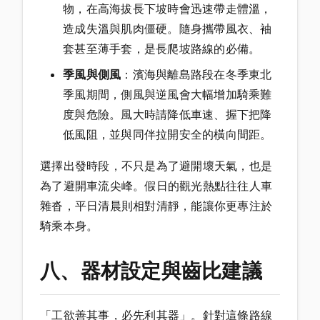
物，在高海拔長下坡時會迅速帶走體溫，
造成失溫與肌肉僵硬。隨身攜帶風衣、袖
套甚至薄手套，是長爬坡路線的必備。
季風與側風
：濱海與離島路段在冬季東北
季風期間，側風與逆風會大幅增加騎乘難
度與危險。風大時請降低車速、握下把降
低風阻，並與同伴拉開安全的橫向間距。
選擇出發時段，不只是為了避開壞天氣，也是
為了避開車流尖峰。假日的觀光熱點往往人車
雜沓，平日清晨則相對清靜，能讓你更專注於
騎乘本身。
八、器材設定與齒比建議
「工欲善其事，必先利其器」。針對這條路線