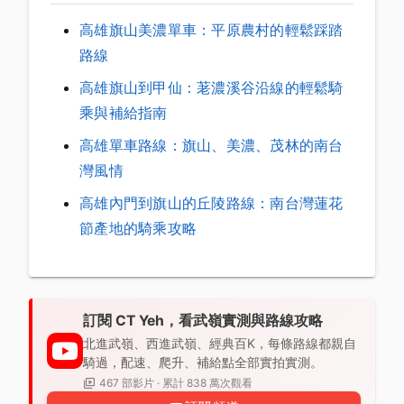
高雄旗山美濃單車：平原農村的輕鬆踩踏
路線
高雄旗山到甲仙：荖濃溪谷沿線的輕鬆騎
乘與補給指南
高雄單車路線：旗山、美濃、茂林的南台
灣風情
高雄內門到旗山的丘陵路線：南台灣蓮花
節產地的騎乘攻略
訂閱 CT Yeh，看武嶺實測與路線攻略
北進武嶺、西進武嶺、經典百K，每條路線都親自
騎過，配速、爬升、補給點全部實拍實測。
467 部影片 · 累計 838 萬次觀看