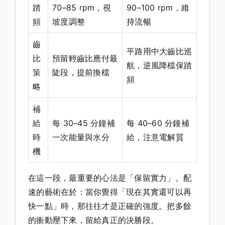
踏
70–85 rpm，視
90–100 rpm，維
頻
坡度調整
持流暢
齒
平路用中大齒比巡
比
預留輕齒比應付最
航，逆風降檔保踏
策
陡段，提前換檔
頻
略
補
給
每 30–45 分鐘補
每 40–60 分鐘補
時
一次能量與水分
給，注意電解質
機
在這一段，最重要的心法是「保留實力」。配
速的藝術在於：當你覺得「現在其實還可以再
快一點」時，那往往才是正確的強度。把多餘
的衝動壓下來，留給真正的決勝段。