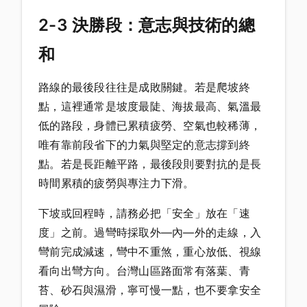
2-3 決勝段：意志與技術的總
和
路線的最後段往往是成敗關鍵。若是爬坡終
點，這裡通常是坡度最陡、海拔最高、氣溫最
低的路段，身體已累積疲勞、空氣也較稀薄，
唯有靠前段省下的力氣與堅定的意志撐到終
點。若是長距離平路，最後段則要對抗的是長
時間累積的疲勞與專注力下滑。
下坡或回程時，請務必把「安全」放在「速
度」之前。過彎時採取外—內—外的走線，入
彎前完成減速，彎中不重煞，重心放低、視線
看向出彎方向。台灣山區路面常有落葉、青
苔、砂石與濕滑，寧可慢一點，也不要拿安全