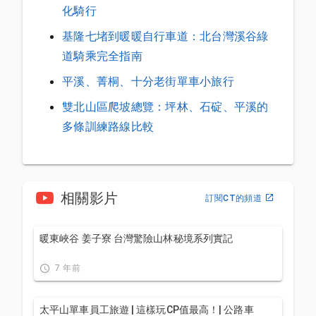
化騎行
基隆七堵到暖暖自行車道：北台灣溪谷綠
道騎乘完全指南
平溪、菁桐、十分老街單車小旅行
雙北山區爬坡總覽：坪林、石碇、平溪的
多條訓練路線比較
相關影片
訂閱CT的頻道
暖東峽谷 姜子寮 台灣驚險山林秘境系列實記
7 年前
太平山單車員工旅遊 | 這樣玩CP值最高！| 公路車