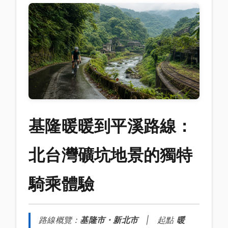
基隆暖暖到平溪路線：
北台灣礦坑地景的獨特
騎乘體驗
路線概覽：
基隆市・新北市
| 起點
暖