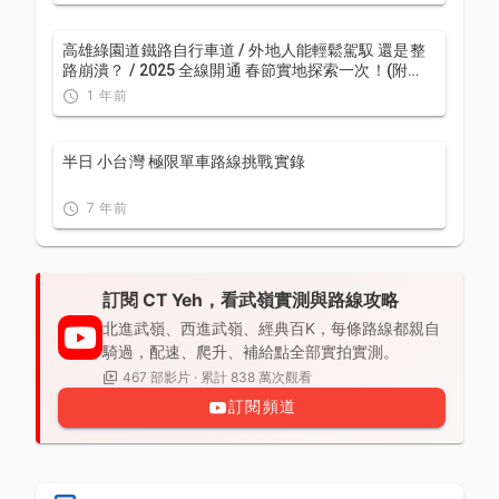
高雄綠園道鐵路自行車道 / 外地人能輕鬆駕馭 還是整
路崩潰？ / 2025 全線開通 春節實地探索一次！(附
GPS連結）/ 公路車 / CT Yeh
1 年前
半日 小台灣 極限單車路線挑戰實錄
7 年前
訂閱 CT Yeh，看武嶺實測與路線攻略
北進武嶺、西進武嶺、經典百K，每條路線都親自
騎過，配速、爬升、補給點全部實拍實測。
467 部影片 · 累計 838 萬次觀看
訂閱頻道