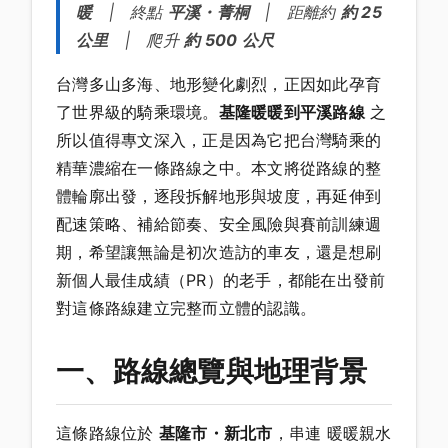
暖
| 終點
平溪・菁桐
| 距離約
約 25
公里
| 爬升
約 500 公尺
台灣多山多海、地形變化劇烈，正因如此孕育
了世界級的騎乘環境。
基隆暖暖到平溪路線
之
所以值得專文深入，正是因為它把台灣騎乘的
精華濃縮在一條路線之中。本文將從路線的整
體輪廓出發，逐段拆解地形與坡度，再延伸到
配速策略、補給節奏、安全風險與賽前訓練週
期，希望讓無論是初次造訪的車友，還是想刷
新個人最佳成績（PR）的老手，都能在出發前
對這條路線建立完整而立體的認識。
一、路線總覽與地理背景
這條路線位於
基隆市・新北市
，串連 暖暖親水