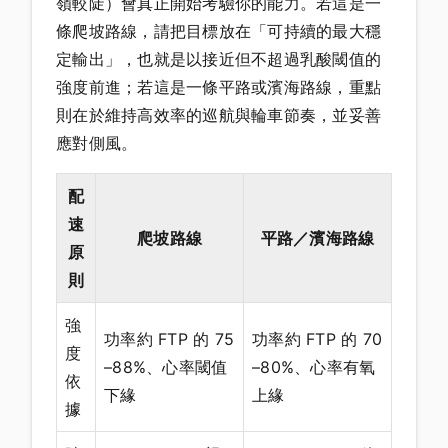
嶺較陡）會真正開始考驗你的能力。若這是一
條爬坡路線，請把目標放在「可持續的最大穩
定輸出」，也就是以接近但不超過乳酸閾值的
強度前進；若這是一條平路或濱海路線，重點
則在於維持高效率的巡航與輪車節奏，並妥善
應對側風。
配
速
爬坡路線
平路／濱海路線
原
則
強
功率約 FTP 的 75
功率約 FTP 的 70
度
–88%、心率閾值
–80%、心率有氧
依
下緣
上緣
據