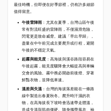
最佳時機，但即便在好季節裡，仍有許多細節
值得留意。
午後雷陣雨
：尤其在夏季，台灣山區午後
常有對流旺盛的雷陣雨，不僅濕滑危險，
閃電更是致命威脅。建議「早出早歸」，
盡量在中午前完成主要爬升或行程，避開
午後的不穩定天氣。
起霧與能見度
：高海拔與溪谷路段容易在
午後起霧，能見度驟降會大幅提高與車輛
交會的風險。霧中務必開啟前後燈、穿著
鮮豔衣物，並降低車速。
溫差與失溫
：台灣的海拔落差能在一條路
線中製造出春夏秋冬。爬升時汗濕的衣
物，在高海拔長下坡時會迅速帶走體溫，
造成失溫與肌肉僵硬。隨身攜帶風衣、袖