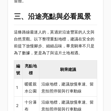
冒險。
三、沿途亮點與必看風景
這條路線最迷人的，莫過於沿途豐富的人文與
自然景觀。以下整理重點地標，建議在安全的
前提下放慢腳步、細細品味，畢竟騎車不只是
為了數據，更是為了與這片土地相遇。
編
亮點地
騎乘建議
號
標
暖暖親
沿線地標，建議放慢車速、留
1
水公園
意拍照停留與行車動線
十分瀑
沿線地標，建議放慢車速、留
2
布
意拍照停留與行車動線