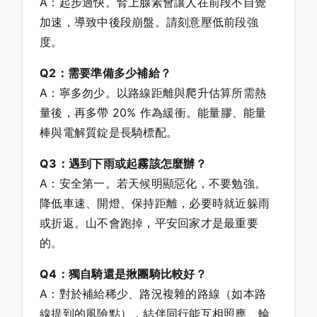
A：起步過快。腎上腺素會讓人在前段不自覺
加速，導致中後段崩盤。請刻意壓低前段強
度。
Q2：需要準備多少補給？
A：寧多勿少。以路線距離與爬升估算所需熱
量後，再多帶 20% 作為緩衝。能量膠、能量
棒與電解質錠是長騎標配。
Q3：遇到下雨或起霧該怎麼辦？
A：安全第一。若天候明顯惡化，不要勉強。
降低車速、開燈、保持距離，必要時就近躲雨
或折返。山不會跑掉，平安回家才是最重要
的。
Q4：獨自騎還是揪團騎比較好？
A：對於補給稀少、路況複雜的路線（如本路
線提到的風險點），結伴同行能互相照應、輪