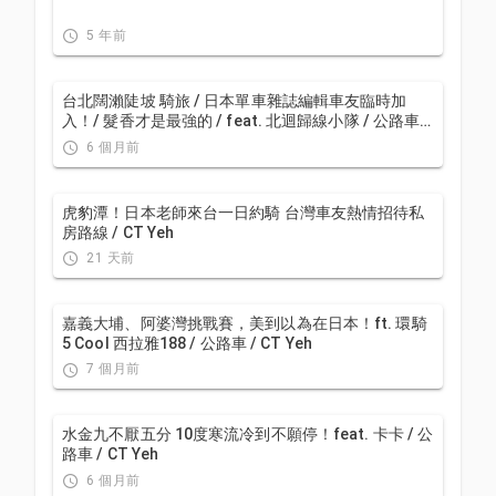
5 年前
台北闊瀨陡坡 騎旅 / 日本單車雜誌編輯車友臨時加
入！/ 髮香才是最強的 / feat. 北迴歸線小隊 / 公路車
CT Yeh
6 個月前
虎豹潭！日本老師來台一日約騎 台灣車友熱情招待私
房路線 / CT Yeh
21 天前
嘉義大埔、阿婆灣挑戰賽，美到以為在日本！ft. 環騎
5 Cool 西拉雅188 / 公路車 / CT Yeh
7 個月前
水金九不厭五分 10度寒流冷到不願停！feat. 卡卡 / 公
路車 / CT Yeh
6 個月前