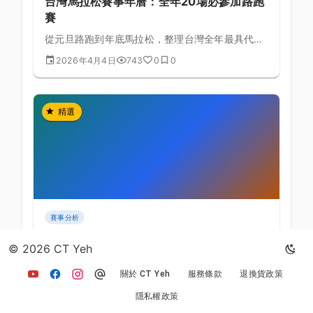
台灣馬拉松賽事年曆：全年20場必參加路跑
賽
從元旦路跑到年底馬拉松，整理台灣全年最具代表
性的20場路跑賽事，涵蓋賽道難度、報名資訊與選
2026年4月4日
743
0
0
手適合度完整分析。
精選
賽事分析
台灣登山大滿貫自行車系列賽全解析：挑戰
© 2026 CT Yeh
台灣最高峰的車手勳章
關於 CT Yeh
服務條款
退換貨政策
集結陽明山、合歡山等經典山岳路線的系列挑戰
賽，完成大滿貫是每位車手的終極目標
隱私權政策
2026年3月7日
575
0
0