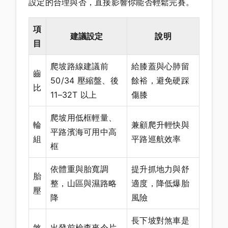
設定的合理與否，直接影響你能否輕鬆完賽。
項
建議設定
說明
目
爬坡路線建議前
給膝蓋與心肺留
齒
50/34 壓縮盤、後
餘裕，避免硬踩
比
11–32T 以上
傷膝
爬坡用低框輕量、
輪
兼顧爬升輕快與
平路濱海可用中高
組
平路巡航效率
框
依體重與胎寬調
提升抓地力與舒
胎
整，山區與濕路略
適度，降低爆胎
壓
降
風險
長下坡對煞車是
煞
出發前檢查來令片