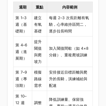
週期
重點
內容範例
第 1–3
建立
每週 2–3 次長距離有氧
週（基
有氧
騎，心率維持區間二，
礎期）
基礎
逐步拉長時間
提升
第 4–6
閾值
加入閾值間歇（如 4×8
週（進
與爬
分鐘）、重複爬坡訓練
展期）
坡力
第 7–9
模擬
安排接近目標距離與爬
週（專
路線
升的長騎，演練補給與
項期）
需求
配速
第 10–
降低訓練量、保留強
12 週
調整