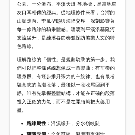
公園、十分瀑布、平溪天燈 等地標，是當地車
友口耳相傳的經典。從地理條件來看，台灣的
山脈走向、季風型態與海陸交界，深刻影響著
每一條路線的騎乘體感。暖暖到平溪沿基隆河
支流緩升，是練溪谷節奏並探訪礦業人文的特
色路線。
理解路線的「個性」是規劃騎乘的第一步。我
們可以把整條路線想像成一首樂曲：有前奏的
暖身段、有逐步推升張力的主旋律、也有最考
驗意志的高潮段落，最後以一段收尾回到平
靜。唯有先掌握整體結構，才能在正確的段落
投入正確的力氣，而不是在開頭就把火藥用
盡。
路線屬性
：沿溪緩升，分水嶺較陡
建議季節
：全年可騎，避開雨季濕滑