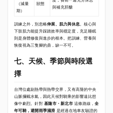
度，賽前一週充分休息
（減量
狀態
與補充肝醣
期）
訓練之外，別忽略
伸展、肌力與休息
。核心與
下肢肌力能提升踩踏效率與穩定度，充足睡眠
則是身體修復與進步的根本。把訓練、營養與
恢復視為三隻腳的鼎，缺一不可。
七、天候、季節與時段選
擇
台灣位處副熱帶與熱帶交界，又有高聳的中央
山脈攔截水氣，因此天候對騎乘的影響遠比想
像中劇烈。針對
基隆市・新北市
這條路線，
全
年可騎，避開雨季濕滑
是經過在地車友驗證的