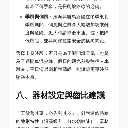
套甚至薄手套，是長爬坡路線的必備。
季風與側風
：濱海與離島路段在冬季東北
季風期間，側風與逆風會大幅增加騎乘難
度與危險。風大時請降低車速、握下把降
低風阻，並與同伴拉開安全的橫向間距。
選擇出發時段，不只是為了避開壞天氣，也是
為了避開車流尖峰。假日的觀光熱點往往人車
雜沓，平日清晨則相對清靜，能讓你更專注於
騎乘本身。
八、器材設定與齒比建議
「工欲善其事，必先利其器」。針對這條路線
的地形特性（沿溪緩升，分水嶺較陡），器材