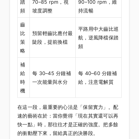
踏
70–85 rpm，視
90–100 rpm，維
頻
坡度調整
持流暢
齒
平路用中大齒比巡
比
預留輕齒比應付最
航，逆風降檔保踏
策
陡段，提前換檔
頻
略
補
給
每 30–45 分鐘補
每 40–60 分鐘補
時
一次能量與水分
給，注意電解質
機
在這一段，最重要的心法是「保留實力」。配
速的藝術在於：當你覺得「現在其實還可以再
快一點」時，那往往才是正確的強度。把多餘
的衝動壓下來，留給真正的決勝段。