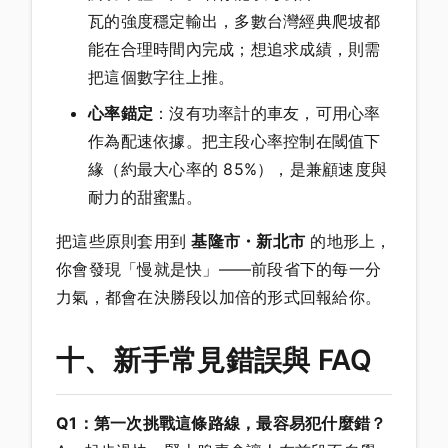
瓦的強度穩定輸出，多數台灣經典爬坡都
能在合理時間內完成；想追求成績，則需
把這個數字往上推。
心率錨定
：沒有功率計的車友，可用心率
作為配速依據。把主段心率控制在閾值下
緣（約最大心率的 85%），是兼顧速度與
耐力的甜蜜點。
把這些原則套用到
基隆市・新北市
的地形上，
你會發現「慢就是快」——前段省下的每一分
力氣，都會在決勝段以加倍的形式回報給你。
十、新手常見錯誤與 FAQ
Q1：第一次挑戰這條路線，最容易犯什麼錯？