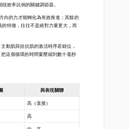
這兩階段效率比例的關鍵調節器。
線方向的力才能轉化為有效推進；其餘的
員的特徵，往往不是絕對力量更大，而
序精準度。主動肌與拮抗肌的激活時序若錯位，
調控，把這個循環的時間窗壓縮到數十毫秒
圍
與表現關聯
高（直接）
高
中—高