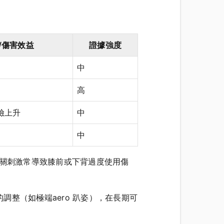
/傷害效益
證據強度
中
高
險上升
中
中
相關刺激常導致膝前或下背過度使用傷
整（如極端aero 趴姿），在長期可