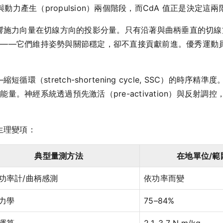
）與動力產生（propulsion）兩個階段，而CdA 值正是決定
影響施力向量在切線方向的投影分量。只有沿著與曲柄垂直的切
」——它們維持姿勢與關節穩定，卻不直接貢獻前進。優秀運動
循環（stretch-shortening cycle, SSC）的時
量。神經系統透過預先激活（pre-activation）與反射
生理變項：
典型量測方法
在地單位/範
功率計/曲柄感測
依功率而變
力學
75–84%
運算
2.1–3.7 N·m/kg