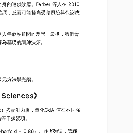
鎖效應。Ferber 等人在 2010
略整體協調，反而可能提高受傷風險與代謝成
性別與年齡族群間的差異。最後，我們會
據為基礎的訓練決策。
多元方法學光譜。
 Sciences》
z）搭配測力板，量化CdA 值在不同強
裝備等干擾變項。
n’s d = 0.86）。作者強調，這種