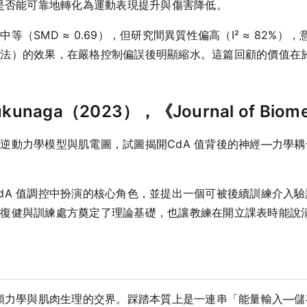
善是否能可靠地轉化為運動表現提升與傷害降低。
（SMD ≈ 0.69），但研究間異質性偏高（I² ≈ 82%
練法）的效果，在嚴格控制偏誤後明顯縮水。這篇回顧的價值在
kunaga（2023），《Journal of Biome
逆動力學模型與肌電圖，試圖揭開CdA 值背後的神經—力學耦
dA 值調控中扮演的核心角色，並提出一個可被後續訓練介入
床復健與訓練處方奠定了理論基礎，也讓教練在開立課表時能說
牛頓力學與肌肉生理的交界。踩踏本質上是一連串「能量輸入—