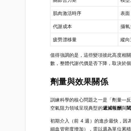
肌肉激活時序
表面
代謝成本
攝氧
疲勞漂移量
縱向
值得強調的是，這些變項彼此高度相
數，整體代謝代價是否下降，取決於
劑量與效果關係
訓練科學的核心問題之一是「劑量—反應」
空氣阻力領域呈現典型的
遞減報酬
與
初期介入（前 4 週）的進步最快，
細血管密度增加），需以週為單位累