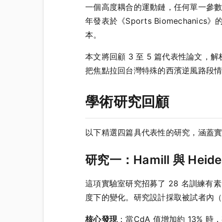
一個高度耦合的運動鏈，任何單一參數的
年發表於《Sports Biomecha
本。
本文將回顧 3 至 5 篇代表性論文
把焦點拉回台灣特殊的西濱逆風路段
學術研究回顧
以下精選四篇具代表性的研究，涵蓋
研究一：Hamill 與 Heider
這項實驗室研究招募了 28 名訓練有
度下的變化。研究設計採取被試者內（wi
核心發現
：當CdA 值增加約 13% 時