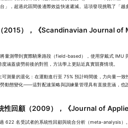
平台」，超過此區間後邊際效益快速遞減。這項發現挑戰了「越
5），《Scandinavian Journal of Med
測帶到實際騎乘路段（field-based），使用穿戴式 IMU
究跨度涵蓋疲勞前後的對照，方法學上更貼近真實競賽情境。
生可測量的退化：在運動進行至 75% 預計時間後，力向量一致
疲勞動態變化——這對配速策略與訓練量管理具有直接意涵，也
回顧（2009），《Journal of Applied
 622 名受試者的系統性回顧與統合分析（meta-analys