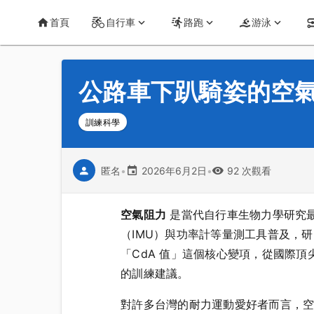
首頁
運動知識
詳情
CT Yeh 公路車基地
首頁
自行車
路跑
游泳
公路車下趴騎姿的空
訓練科學
匿名
•
2026年6月2日
•
92 次觀看
空氣阻力
是當代自行車生物力學研究最受
（IMU）與功率計等量測工具普及，
「CdA 值」這個核心變項，從國際
的訓練建議。
對許多台灣的耐力運動愛好者而言，