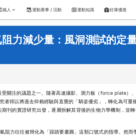
鐵人
運動賽事 / 活動
運動知識
好康優惠
氣阻力減少量：風洞測試的定
關注的議題之一。隨著高速攝影、測力板（force plate
研究者得以將過去仰賴經驗與直覺的「騎姿優劣」，轉化為可重
頂尖期刊的實證研究出發，逐層拆解其背後的生物力學機制，並
空氣阻力往往被簡化為「踩踏要畫圓」這類口號式的指導。然而