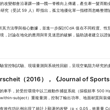
改變都會沿著踝—膝—髖—脊椎向上傳遞，產生牽一髮而動全身的連
nics》的研究（受試 59 人）即指出，孤立地優化單一指標而忽
，解析其方法學與核心數據，並進一步探討CdA 值在不同程度、
情境，討論在地化的應用與常見迷思的破解，協助讀者建立以證
實驗室控制試驗、現場量測與系統性回顧，呈現空氣阻力研究的
scheit（2016），《Journal of Sports
素的車手，於受控環境中以三維動作捕捉系統（採樣頻率 500 H
thin-subject）重複量測，控制了輸出功率、地面材質與
，有效作功比例出現了統計上顯著的改變（p < 0.05，效果量 Cohe