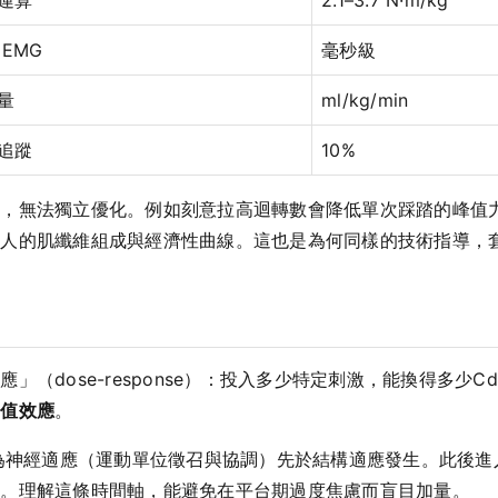
 EMG
毫秒級
量
ml/kg/min
追蹤
10%
關，無法獨立優化。例如刻意拉高迴轉數會降低單次踩踏的峰值
個人的肌纖維組成與經濟性曲線。這也是為何同樣的技術指導，
（dose-response）：投入多少特定刺激，能換得多少C
閾值效應
。
因為神經適應（運動單位徵召與協調）先於結構適應發生。此後
積。理解這條時間軸，能避免在平台期過度焦慮而盲目加量。