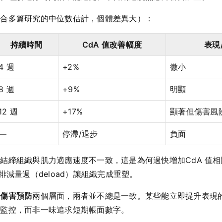
綜合多篇研究的中位數估計，個體差異大）：
持續時間
CdA 值改善幅度
表現
4 週
+2%
微小
8 週
+9%
明顯
12 週
+17%
顯著但傷害風
—
停滯/退步
負面
結締組織與肌力適應速度不一致，這是為何過快增加CdA 值
排減量週（deload）讓組織完成重塑。
與
傷害預防
兩個層面，兩者並不總是一致。某些能立即提升表現的調
與監控，而非一味追求短期帳面數字。