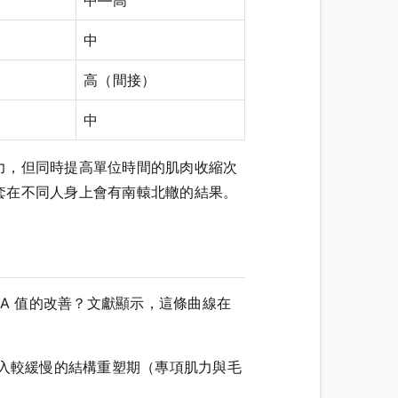
中
高（間接）
中
力，但同時提高單位時間的肌肉收縮次
套在不同人身上會有南轅北轍的結果。
dA 值的改善？文獻顯示，這條曲線在
進入較緩慢的結構重塑期（專項肌力與毛