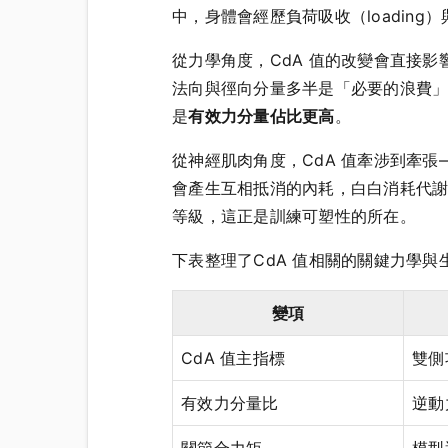
中，身體會經歷負荷吸收（loading
從力學角度，CdA 值的改變會直接
法向與徑向分量多半是「必要的浪費
是
有效力分量佔比更高
。
從神經肌肉角度，CdA 值牽涉到牽張—縮短
會產生互相抵消的內耗，白白消耗代謝能
等級，這正是訓練可塑性的所在。
下表整理了CdA 值相關的關鍵力學與
變項
CdA 值主指標
雙側
有效力分量比
逆動
關節合力矩
模型