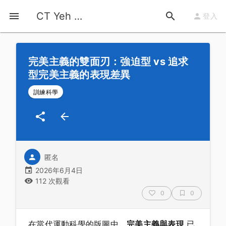
首頁
運動知識
詳情
CT Yeh 公路車基地
登入
完美主義的雙面刃：強迫型 vs 追求
型完美主義的表現差異
訓練科學
匿名
2026年6月4日
112 次觀看
0
0
在當代運動科學的版圖中，
完美主義與表現
已