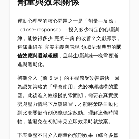
劑量與效果關係
運動心理學的核心問題之一是「劑量—反應」
（dose-response）：投入多少特定的心理訓
練，能換得多少 完美主義 的改善？文獻顯示，
這條曲線在 完美主義與表現 領域呈現典型的
閾
值效應
與
遞減報酬
，且與生理訓練一樣需要漸
進與週期化。
初期介入（前 5 週）的主觀感受改善最快，因
為認知策略的「學會使用」先於神經結構的重
塑。此後進入較緩慢的鞏固期，需要在真實疲
勞與壓力情境下反覆練習，才能將策略自動化
到比賽關鍵時刻仍能穩定啟動。理解這條時間
軸，能避免在初期未見立即效果時就放棄。
下表彙整不同介入劑量的預期效果（綜合多篇