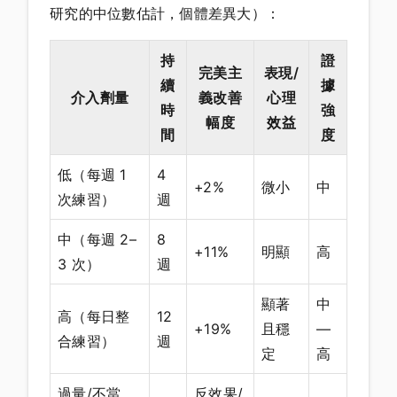
研究的中位數估計，個體差異大）：
持
證
完美主
表現/
續
據
介入劑量
義改善
心理
時
強
幅度
效益
間
度
低（每週 1
4
+2%
微小
中
次練習）
週
中（每週 2–
8
+11%
明顯
高
3 次）
週
顯著
中
高（每日整
12
+19%
且穩
—
合練習）
週
定
高
過量/不當
反效果/