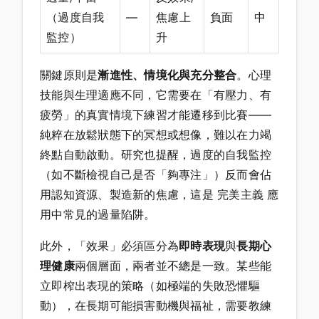
（過度自我
—
焦慮上
負面
中
監控）
升
關鍵原則是
漸進性、情境化與充分整合
。心理
技能與生理適應不同，它需要在「有壓力、有
疲勞」的真實情境下練習才能遷移到比賽——
純粹在放鬆狀態下的冥想或想像，難以在力竭
終點自動啟動。研究也提醒，過度的自我監控
（如不斷檢視自己是否「夠專注」）反而會佔
用認知資源、製造新的焦慮，這是 完美主義 應
用中常見的過量陷阱。
此外，「效果」必須區分為
即時表現
與
長期心
理健康
兩個層面，兩者並不總是一致。某些能
立即榨出表現的策略（如極端的失敗恐懼驅
動），在長期可能損害動機與福祉，需要教練