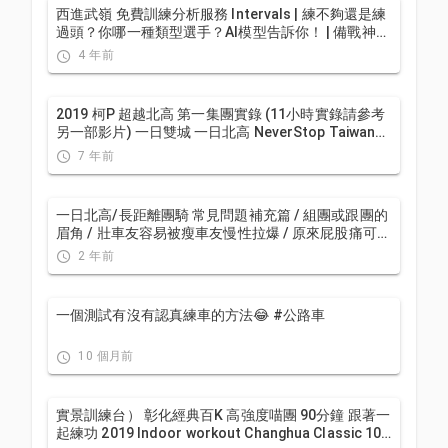
西進武嶺 免費訓練分析服務 Intervals | 練不夠還是練
過頭？你哪一種類型選手？AI模型告訴你！ | 備戰神器
| 公路車 訓練 | CT Yeh
4 年前
2019 柯P 超越北高 第一集團實錄 (11小時實錄請參考
另一部影片) 一日雙城 一日北高 NeverStop Taiwan
Long Distance Cycling Challenge
7 年前
一日北高/長距離團騎 常見問題補充篇 / 組團或跟團的
眉角 / 壯車友容易被瘦車友慢性拉爆 / 原來屁股痛可能
是這個原因...？ / 風場配速法 / 公路車 / CT Yeh
2 年前
一個測試有沒有認真練車的方法😂 #公路車
10 個月前
實景訓練台） 彰化經典百K 高強度喵團 90分鐘 跟著一
起練功 2019 Indoor workout Changhua Classic 100