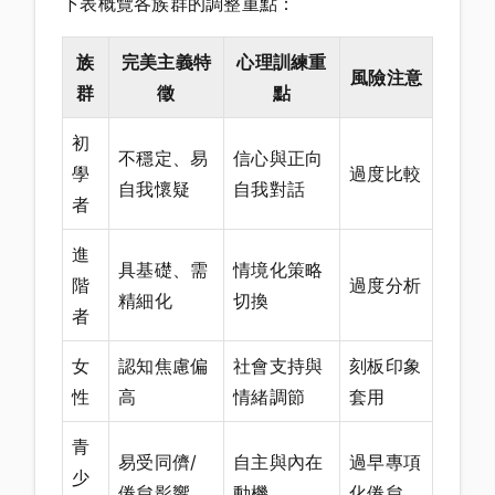
下表概覽各族群的調整重點：
族
完美主義特
心理訓練重
風險注意
群
徵
點
初
不穩定、易
信心與正向
學
過度比較
自我懷疑
自我對話
者
進
具基礎、需
情境化策略
階
過度分析
精細化
切換
者
女
認知焦慮偏
社會支持與
刻板印象
性
高
情緒調節
套用
青
易受同儕/
自主與內在
過早專項
少
倦怠影響
動機
化倦怠