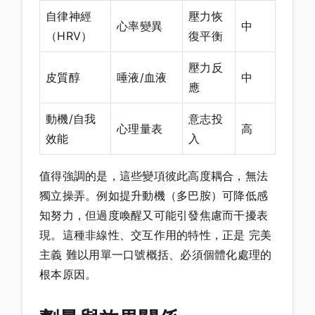
自律神經
壓力恢
心率變異
中
（HRV）
復平衡
壓力反
皮質醇
唾液/血液
中
應
動機/自我
意志投
心理量表
高
效能
入
值得強調的是，這些變項彼此高度耦合，無法
獨立操弄。例如提升動機（多巴胺）可降低感
知努力，但過度喚醒又可能引發焦慮而干擾表
現。這種非線性、交互作用的特性，正是 完美
主義 難以用單一口號概括、必須個體化處理的
根本原因。