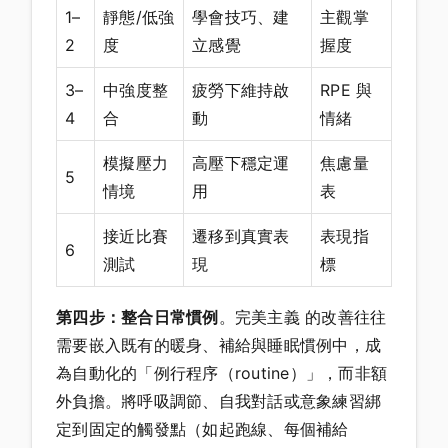
1–
靜態/低強
學會技巧、建
主觀掌
2
度
立感覺
握度
3–
中強度整
疲勞下維持啟
RPE 與
4
合
動
情緒
模擬壓力
高壓下穩定運
焦慮量
5
情境
用
表
接近比賽
遷移到真實表
表現指
6
測試
現
標
第四步：整合日常慣例
。完美主義 的改善往往
需要嵌入既有的暖身、補給與睡眠慣例中，成
為自動化的「例行程序（routine）」，而非額
外負擔。將呼吸調節、自我對話或意象練習綁
定到固定的觸發點（如起跑線、每個補給