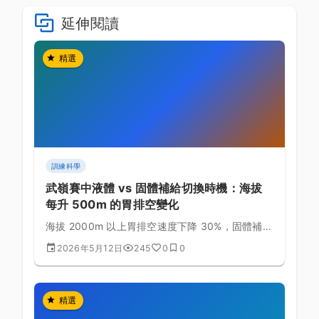
延伸閱讀
精選
訓練科學
武嶺賽中液體 vs 固體補給切換時機：海拔
每升 500m 的胃排空變化
海拔 2000m 以上胃排空速度下降 30%，固體補給
易引起腹脹。掌握液體與固體的切換時機，避免後
2026年5月12日
245
0
0
段噁心與停車嘔吐的慘劇。
精選