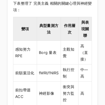
下表整理了 完美主義 相關的關鍵心理與神經變
項：
與表
典型量測方
作用層
變項
現關
法
次
聯
高
感知努力
主觀知
Borg 量表
（直
RPE
覺
接）
執行控
中—
前額葉活化
fMRI/fNIRS
制
高
衝突與
前扣帶迴
神經影像
努力監
高
ACC
控