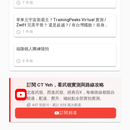
Taiwan
7 年前
單車元宇宙新霸主？TrainingPeaks Virtual 實測 /
Zwift 完美平替？ 還是超越？/ 有台灣國旗！前身
indieVelo / 公路車 / CT Yeh
1 年前
福隆鐵人團練隨拍
8 年前
訂閱 CT Yeh，看武嶺實測與路線攻略
北進武嶺、西進武嶺、經典百K，每條路線都親自
騎過，配速、爬升、補給點全部實拍實測。
467 部影片 · 累計 838 萬次觀看
訂閱頻道