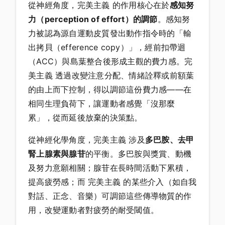
從神經角度，完美主義 的作用核心在於
感知努
力（perception of effort）的調節
。感知努
力被認為源自運動皮質發出動作指令時的「輸
出拷貝（efference copy）」，經前扣帶迴
（ACC）與島葉整合後形成主觀的費力感。完
美主義 透過改變注意分配、情緒詮釋或前額葉
的由上而下控制，得以調節這份費力感——在
相同生理負荷下，讓運動者感覺「沒那麼
累」，從而延後放棄的決策點。
從神經化學角度，完美主義 涉及
多巴胺、去甲
腎上腺素與腺苷
的平衡。多巴胺與獎賞、動機
及努力意願相關；腺苷在長時間活動下累積，
提高疲勞感；而 完美主義 的某些介入（如自我
對話、正念、音樂）可調節這些傳導物質的作
用，改變運動者對疲勞的耐受閾值。