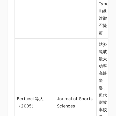
Type
II 纖
維徵
召提
前
站姿
爬坡
最大
功率
高於
坐
姿，
但代
Bertucci 等人
Journal of Sports
謝效
（2005）
Sciences
率較