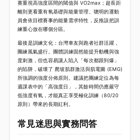
賽重視高強度區間的閾值與 VO2max；超長距
離則更看重有氧基礎與能量管理。聰明的運動
員會依目標賽事的能量需求特性，反推該把訓
練重心放在哪個分區。
最後是訓練文化：台灣車友與跑者社群活躍，
團練風氣盛行。團體訓練固然能提升動機與強
度刺激，但也容易讓人陷入「每次都跟到爆」
的陷阱，破壞了 爬坡肌群激活與肌電圖 (EMG)
所強調的強度分佈原則。建議把團練定位為每
週課表中的「高強度日」，其餘時間仍應嚴守
低強度有氧，才能真正享受極化訓練（80/20
原則）帶來的長期紅利。
常見迷思與實務問答