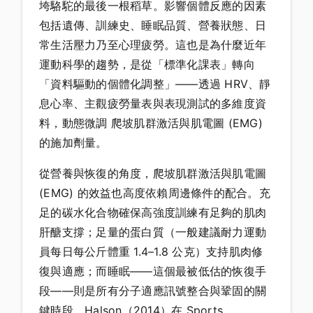
垮駱駝的最後一根稻草。影響個體反應的因素
包括遺傳、訓練史、睡眠品質、營養狀態、日
常生活壓力乃至心理疲勞。這也是為什麼近年
運動科學的趨勢，是從「標準化課表」轉向
「資料驅動的個體化調整」——透過 HRV、靜
息心率、主觀疲勞量表與表現測試的多維度資
料，動態微調 爬坡肌群激活與肌電圖 (EMG)
的施加劑量。
從營養與恢復的角度，爬坡肌群激活與肌電圖
(EMG) 的效益也高度依賴周邊條件的配合。充
足的碳水化合物確保高強度訓練有足夠的肌肉
肝醣支撐；足量的蛋白質（一般建議耐力運動
員每日每公斤體重 1.4–1.8 公克）支持肌肉修
復與適應；而睡眠——這個最被低估的恢復手
段——則是所有分子適應訊號整合與鞏固的關
鍵時段。Halson（2014）在 Sports