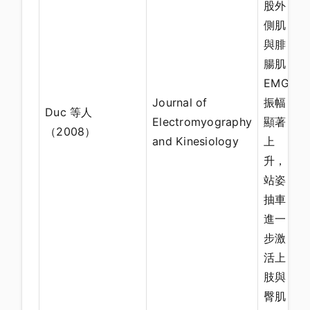
股外
側肌
與腓
腸肌
EMG
Journal of
振幅
Duc 等人
Electromyography
顯著
（2008）
and Kinesiology
上
升，
站姿
抽車
進一
步激
活上
肢與
臀肌