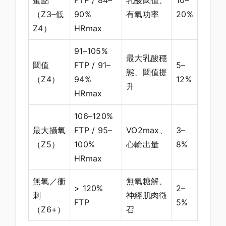
蜜點
FTP / 84–
乳酸閾值、
10–
（Z3–低
90%
有氧功率
20%
Z4）
HRmax
91–105%
最大乳酸穩
閾值
FTP / 91–
5–
態、閾值提
（Z4）
94%
12%
升
HRmax
106–120%
最大攝氧
FTP / 95–
VO2max、
3–
（Z5）
100%
心輸出量
8%
HRmax
無氧／衝
無氧糖解、
> 120%
2–
刺
神經肌肉徵
FTP
5%
（Z6+）
召