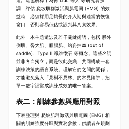
週。這也解釋了為何 Duc 等人 等研究者強
調，評估 爬坡肌群激活與肌電圖 (EMG) 的效
益時，必須採用足夠長的介入期與適當的恢復
窗口，否則容易低估或誤判其真實效果。
此外，本主題還涉及若干關鍵術語，包括 股外
側肌、臀大肌、腓腸肌、站姿抽車 (out of
saddle)、Type II 纖維徵召 等概念。這些名詞
並非各自獨立，而是彼此交織、共同構成一套
訓練決策的語言系統。理解它們之間的關係，
才能避免落入「見樹不見林」的常見陷阱，把
單一數字誤當成訓練成效的唯一答案。
表二：訓練參數與應用對照
下表整理與 爬坡肌群激活與肌電圖 (EMG) 相
關的訓練強度分區與實務參數，供讀者在規劃