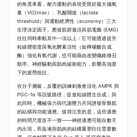
的角度來看，耐力運動的表現受限於最大攝氧
量（VO2max）、乳酸閾值（lactate
threshold）與運動經濟性（economy）三大
生理決定因子。爬坡肌群激活與肌電圖 (EMG)
往往同時牽動其中一項以上：它可能透過提升
粒線體密度與氧化酵素活性（如檸檬酸合成
酶）強化有氧代謝，也可能藉由改變纖維徵召
順序、神經驅動與肌肉緩衝能力，影響高強度
下的疲勞抵抗。
在分子層級，反覆的訓練刺激會活化 AMPK 與
PGC-1α 等訊號路徑，促進粒線體生合成；與
此同時，機械張力與代謝壓力共同誘發骨骼肌
的結構與功能適應。值得注意的是，這些適應
的時間尺度並不一致——神經適應可能在數天
內出現，而血液與肌肉的結構重塑往往需要數