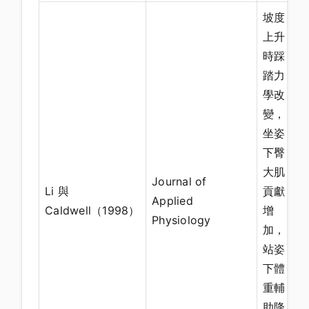
坡度
上升
時踩
踏力
學改
變，
坐姿
下臀
大肌
Journal of
Li 與
貢獻
Applied
Caldwell（1998）
增
Physiology
加，
站姿
下體
重輔
助降