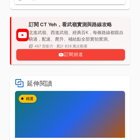
訂閱 CT Yeh，看武嶺實測與路線攻略
北進武嶺、西進武嶺、經典百K，每條路線都親自
騎過，配速、爬升、補給點全部實拍實測。
467 部影片 · 累計 838 萬次觀看
訂閱頻道
延伸閱讀
精選