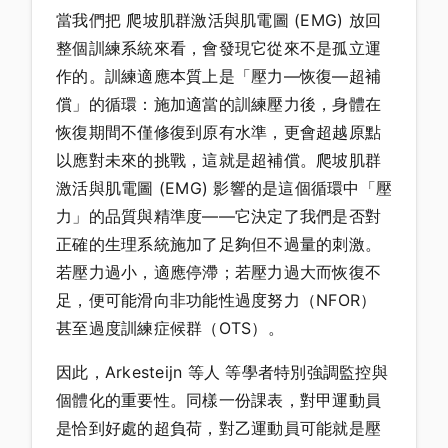
當我們把 爬坡肌群激活與肌電圖 (EMG) 放回
整個訓練系統來看，會發現它從來不是孤立運
作的。訓練適應本質上是「壓力—恢復—超補
償」的循環：施加適當的訓練壓力後，身體在
恢復期間不僅修復到原有水準，更會超越原點
以應對未來的挑戰，這就是超補償。爬坡肌群
激活與肌電圖 (EMG) 影響的是這個循環中「壓
力」的品質與精準度——它決定了我們是否對
正確的生理系統施加了足夠但不過量的刺激。
若壓力過小，適應停滯；若壓力過大而恢復不
足，便可能滑向非功能性過度努力（NFOR）
甚至過度訓練症候群（OTS）。
因此，Arkesteijn 等人 等學者特別強調監控與
個體化的重要性。同樣一份課表，對甲運動員
是恰到好處的超負荷，對乙運動員可能就是壓