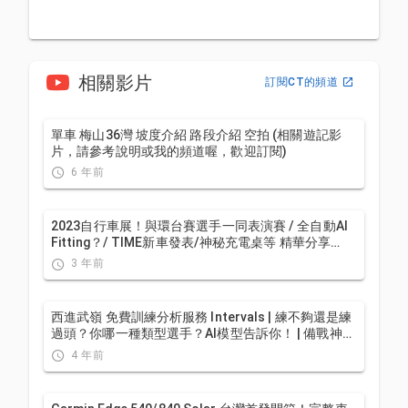
相關影片
訂閱CT的頻道
單車 梅山36灣 坡度介紹 路段介紹 空拍 (相關遊記影
片，請參考說明或我的頻道喔，歡迎訂閱)
6 年前
2023自行車展！與環台賽選手一同表演賽 / 全自動AI
Fitting？/ TIME新車發表/神秘充電桌等 精華分享
VLOG | CT Yeh | 公路車
3 年前
西進武嶺 免費訓練分析服務 Intervals | 練不夠還是練
過頭？你哪一種類型選手？AI模型告訴你！ | 備戰神器
| 公路車 訓練 | CT Yeh
4 年前