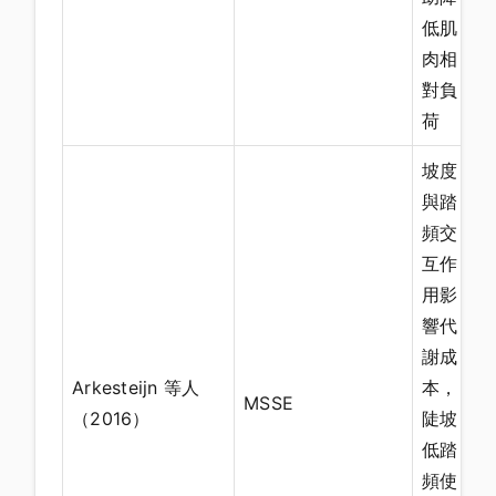
低肌
肉相
對負
荷
坡度
與踏
頻交
互作
用影
響代
謝成
Arkesteijn 等人
本，
MSSE
（2016）
陡坡
低踏
頻使