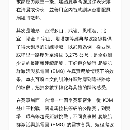
被熱壓力嚴重干擾。建議夏季高強度課表安排
在清晨或傍晚，並善用室內智慧訓練台搭配風
扇維持散熱。
其次是地形：台灣多山，武嶺、風櫃嘴、北
宜、陽金 P 字山、塔塔加等經典爬坡路線提供
了得天獨厚的訓練場域。以武嶺為例，從西螺
或埔里一路爬升至海拔 3,275 公尺，是全亞洲
少見的長距離連續爬坡，正好適合驗證 爬坡肌
群激活與肌電圖 (EMG) 在真實爬坡情境下的效
果。車友可將本文的訓練分區對應到這些路線
的坡段，把抽象數字轉化為具體的踩踏感受。
在賽事層面，台灣一年四季賽事密集，從 KOM
登山王挑戰、國道馬拉松等級的公路賽，到雙
塔、環島等超長距離挑戰，不同賽事對 爬坡肌
群激活與肌電圖 (EMG) 的需求各異。短程爬坡