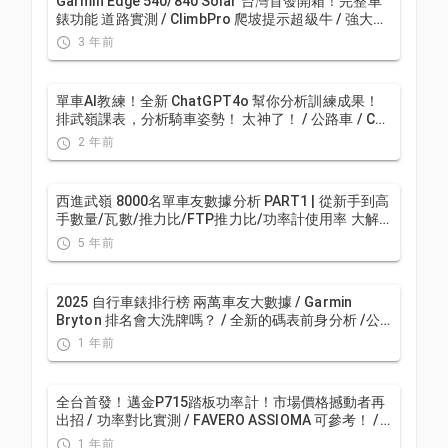
Garmin Edge 540/840 Solar 台灣首發開箱！完整車
錶功能 道路實測 / ClimbPro 爬坡提示超級牛 / 強大續
航實測 / 公路車 / CT Yeh
3 年前
單車AI教練！全新 ChatGPT4o 幫你分析訓練成果！
排武嶺課表，分析騎車姿勢！ 太神了！ / 公路車 / CT
Yeh / feat. 緯緯
2 年前
西進武嶺 8000名單車友數據分析 PART1 | 從新手到高
手數量/瓦數/推力比/FTP推力比/功率計使用率 大解
析 | 公路車 | CTYeh
5 年前
2025 自行車錶排行榜 兩萬車友大數據 / Garmin
Bryton 排名會大洗牌嗎？ / 全新的碼表前身分析 /公
路車 / CT Yeh
1 年前
全台首發！邁金P715踏板功率計！市場價格撼動者再
出招 / 功率對比實測 / FAVERO ASSIOMA 可參考！ /
公路車 / CT Yeh
1 年前