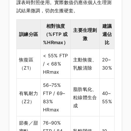
課表時對照使用。實際數值仍應依個人生理測
試結果微調，切勿生搬硬套。
相對強度
建議
主要生理刺
訓練分區
（%FTP 或
週佔
激
%HRmax）
比
< 55% FTP
恢復區
主動恢復、
20–
/ < 68%
（Z1）
乳酸清除
30%
HRmax
56–75%
脂肪氧化、
有氧耐力
FTP / 69–
40–
粒線體生合
（Z2）
83%
55%
成
HRmax
節奏／甜
76–90%