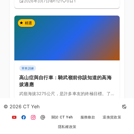
2026年3月7日
1121
0
1
精選
單車訓練
高山症與自行車：騎武嶺前你該知道的高海
拔適應
武嶺海拔3275公尺，是許多車友的終極目標。了解
高山症的成因與預防，才能安全完成這趟高海拔挑
2026年3月7日
691
0
0
戰。
© 2026 CT Yeh
關於 CT Yeh
服務條款
退換貨政策
精選
隱私權政策