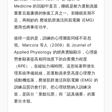
Medicine 的回顧中直言，睡眠是耐力運動員最
重要且最廉價的恢復工具之一。若睡眠長期不
足，再精妙的 爬坡肌群激活與肌電圖 (EMG)
應用也將事倍功半。
值得一提的是，訓練的心理層面同樣不容忽
視。Marcora 等人（2009）在 Journal of
Applied Physiology 的經典實驗顯示，心理疲
勞會顯著提高相同強度下的自覺費力程度
（RPE），並縮短力竭時間。這意味著即便生
理系統準備就緒，若運動員承受高度心理壓力
或動機低落，爬坡肌群激活與肌電圖 (EMG) 的
訓練品質仍會打折。把心理狀態納入訓練決
策，是區分「業餘玩票」與「認真備賽」的重
要分水嶺。