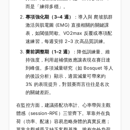
而是「練得多穩」。
專項強化期（3–4 週）
：導入與 爬坡肌群
激活與肌電圖 (EMG) 直接相關的關鍵課
表，如閾值間歇、VO2max 反覆或專項配
速練習，每週安排 2–3 次高品質訓練。
賽前調整期（1–2 週）
：降低訓練量、維
持強度，利用超補償效應讓表現在賽日達
到峰值。多項減量研究（如 Bosquet 等人
的後設分析）顯示，適當減量可帶來約
3% 的表現提升，對競賽而言往往是名次
的關鍵差距。
在監控方面，建議搭配功率計、心率帶與主觀
體感（session-RPE）三管齊下。單靠外在負
荷（功率、配速）容易忽略身體的真實反應；
單靠主觀感受又缺乏客觀基準。唯有內外負荷