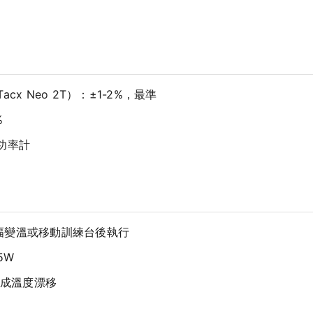
、Tacx Neo 2T）：±1-2%，最準
%
配功率計
幅變溫或移動訓練台後執行
5W
成溫度漂移