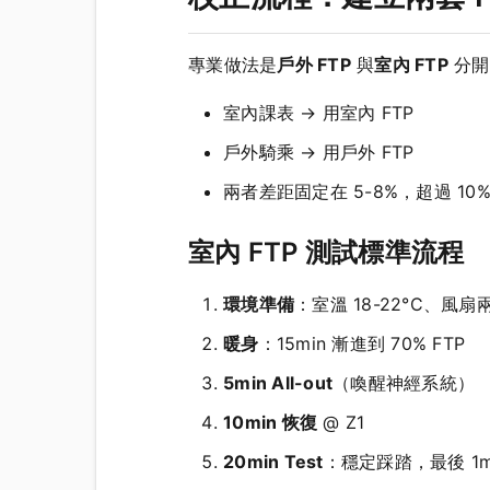
專業做法是
戶外 FTP
與
室內 FTP
分開
室內課表 → 用室內 FTP
戶外騎乘 → 用戶外 FTP
兩者差距固定在 5-8%，超過 1
室內 FTP 測試標準流程
環境準備
：室溫 18-22°C、風扇
暖身
：15min 漸進到 70% FTP
5min All-out
（喚醒神經系統）
10min 恢復
@ Z1
20min Test
：穩定踩踏，最後 1m