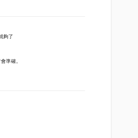
 就夠了
才會準確。