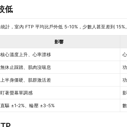
較低
使用者的統計，室內 FTP 平均比戶外低 5-10%，少數人甚至差到 
影響
核心溫度上升、心率漂移
心
無休止踩踏、肌肉沒喘息
功
上半身僵硬、肌群激活差
功
盯著螢幕單調感
影
直驅 ±1-2%、輪壓 ±3-5%
TP