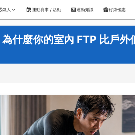
鐵人
運動賽事 / 活動
運動知識
好康優惠
什麼你的室內 FTP 比戶外低 