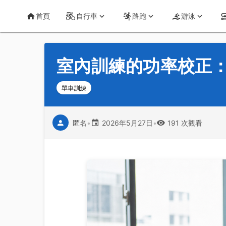
首頁
運動知識
詳情
CT Yeh 公路車基地
首頁
自行車
路跑
游泳
室內訓練的功率校正：為
單車訓練
匿名
•
2026年5月27日
•
191 次觀看