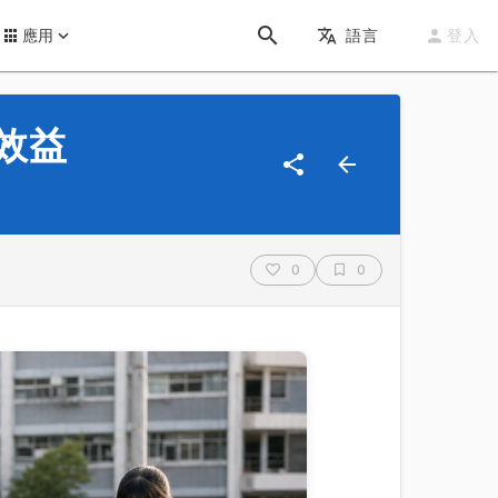
應用
語言
登入
效益
0
0