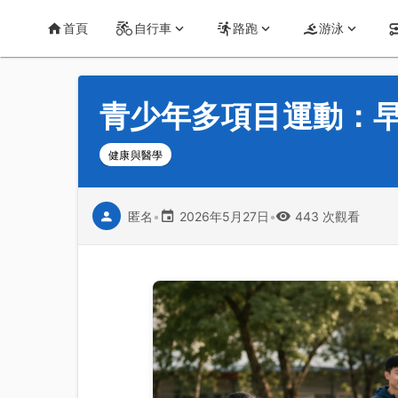
首頁
運動知識
詳情
CT Yeh 公路車基地
首頁
自行車
路跑
游泳
青少年多項目運動：早
健康與醫學
匿名
•
2026年5月27日
•
443 次觀看