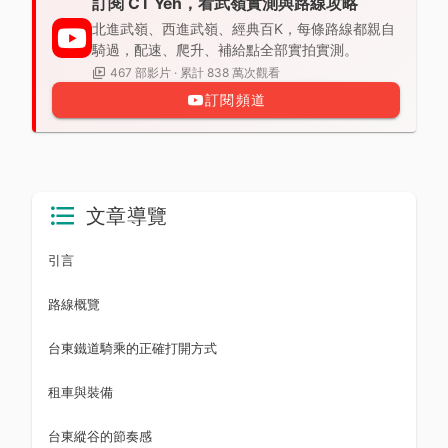
訂閱 CT Yeh，看武嶺實測與路線攻略
北進武嶺、西進武嶺、經典百K，每條路線都親自
騎過，配速、爬升、補給點全部實拍實測。
467 部影片 · 累計 838 萬次觀看
訂閱頻道
文章導覽
引言
路線概覽
台東鐵道騎乘的正確打開方式
租車與裝備
台東縱谷的節奏感