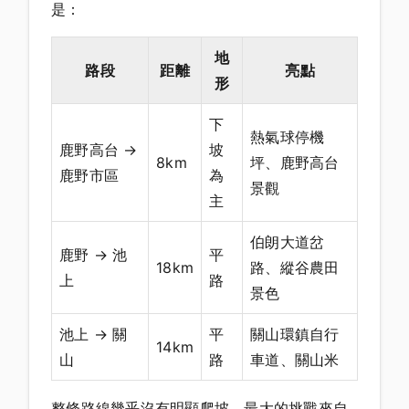
是：
地
路段
距離
亮點
形
下
熱氣球停機
鹿野高台 →
坡
8km
坪、鹿野高台
鹿野市區
為
景觀
主
伯朗大道岔
鹿野 → 池
平
18km
路、縱谷農田
上
路
景色
池上 → 關
平
關山環鎮自行
14km
山
路
車道、關山米
整條路線幾乎沒有明顯爬坡，最大的挑戰來自