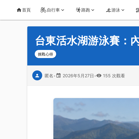
首頁
運動知識
詳情
CT Yeh 公路車基地
首頁
自行車
路跑
游泳
台東活水湖游泳賽：
挑戰心得
匿名
•
2026年5月27日
•
155 次觀看