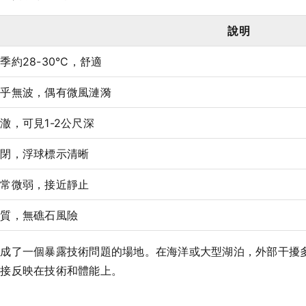
說明
季約28-30°C，舒適
幾乎無波，偶有微風漣漪
澈，可見1-2公尺深
封閉，浮球標示清晰
非常微弱，接近靜止
沙質，無礁石風險
而成了一個暴露技術問題的場地。在海洋或大型湖泊，外部干擾
直接反映在技術和體能上。