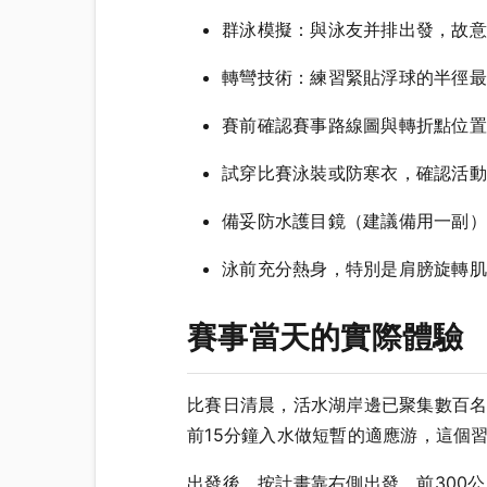
群泳模擬：與泳友并排出發，故意
轉彎技術：練習緊貼浮球的半徑最
賽前確認賽事路線圖與轉折點位置
試穿比賽泳裝或防寒衣，確認活動
備妥防水護目鏡（建議備用一副）
泳前充分熱身，特別是肩膀旋轉肌
賽事當天的實際體驗
比賽日清晨，活水湖岸邊已聚集數百
前15分鐘入水做短暫的適應游，這個
出發後，按計畫靠右側出發，前300