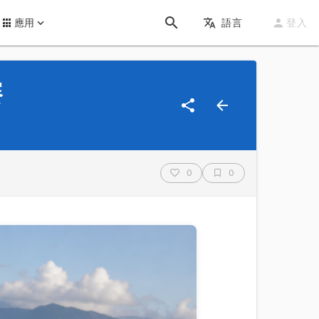
應用
語言
登入
賽
0
0