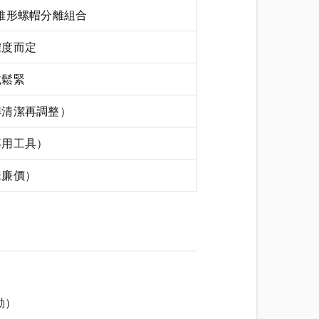
錐形螺帽分離組合
確度而定
載鬆緊
解清潔再調整）
專用工具）
珠廉價）
動）