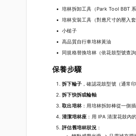
培林拆卸工具（Park Tool BB
培林安裝工具（對應尺寸的壓入套
小槌子
高品質自行車培林黃油
同規格替換培林（依花鼓型號查詢，標
保養步驟
拆下輪子
，確認花鼓型號（通常印
拆下快拆或輪軸
取出培林
：用培林拆卸棒從一側插
清潔培林座
：用 IPA 清潔花鼓
評估舊培林狀況
：
轉動感覺光滑 → 只需補充