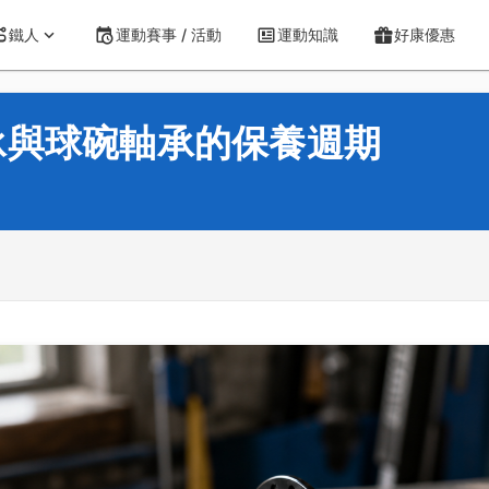
鐵人
運動賽事 / 活動
運動知識
好康優惠
承與球碗軸承的保養週期