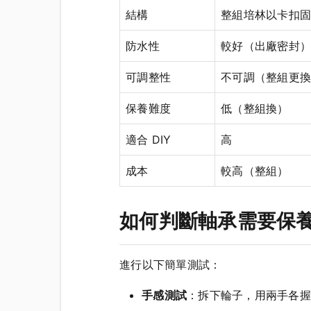
結構
整組培林以卡扣固
防水性
較好（出廠密封）
可調整性
不可調（整組更換
保養難度
低（整組換）
適合 DIY
高
成本
較高（整組）
如何判斷軸承需要保
進行以下簡單測試：
手感測試
：拆下輪子，用兩手各握