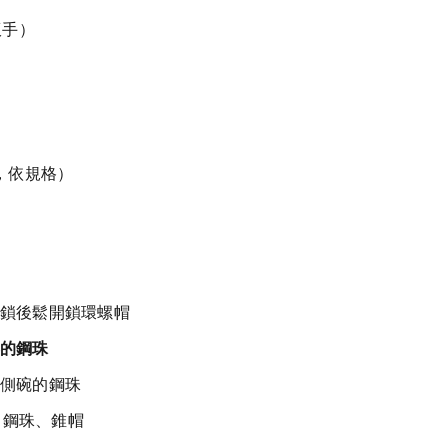
扳手）
寸，依規格）
）對鎖後鬆開鎖環螺帽
的鋼珠
側碗的鋼珠
、鋼珠、錐帽