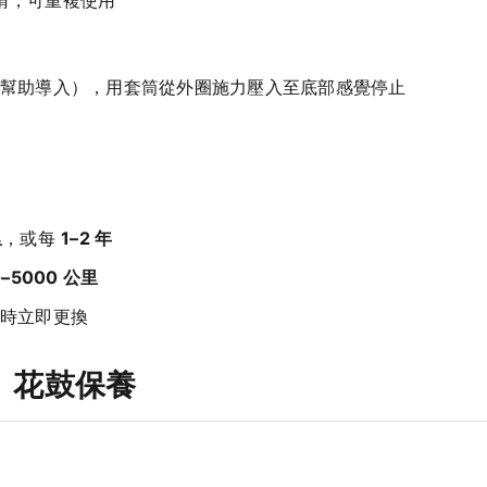
幫助導入），用套筒從外圈施力壓入至底部感覺停止
里
，或每
1–2 年
0–5000 公里
時立即更換
o）花鼓保養