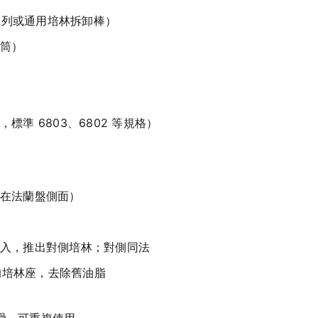
T 系列或通用培林拆卸棒）
筒）
準 6803、6802 等規格）
在法蘭盤側面）
入，推出對側培林；對側同法
內的培林座，去除舊油脂
潤滑，可重複使用