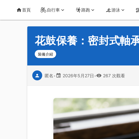
首頁
運動知識
詳情
CT Yeh 公路車基地
首頁
自行車
路跑
游泳
花鼓保養：密封式軸
裝備介紹
匿名
•
2026年5月27日
•
267 次觀看