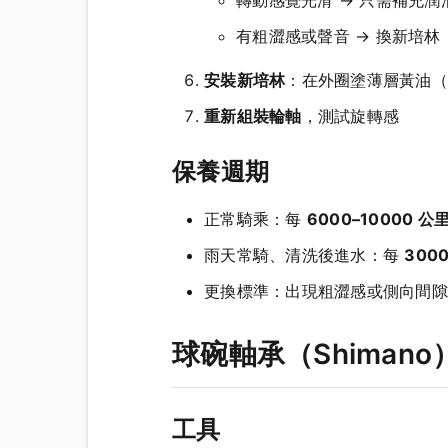
有粗澀感或聲音 → 換新培林
安裝新培林
：在外圈塗薄層黃油（
重新組裝輪軸
，測試旋轉感
保養週期
正常騎乘：每
6000–10000 公
雨天常騎、清洗後進水：每
300
更換標準：出現粗澀感或側向間隙
球碗軸承（Shiman
工具