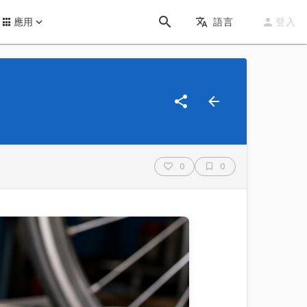
應用
語言
登入
0
0