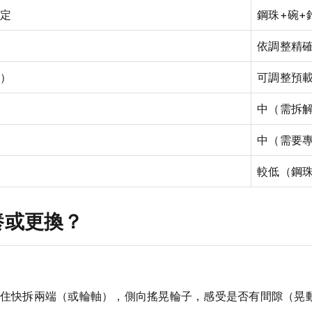
定
鋼珠+碗+
依調整精
）
可調整預
中（需拆
中（需要
較低（鋼
養或更換？
住快拆兩端（或輪軸），側向搖晃輪子，感受是否有間隙（晃