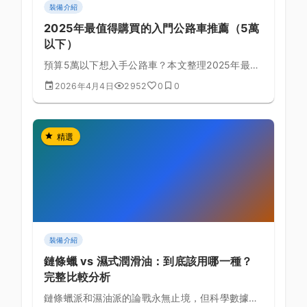
裝備介紹
2025年最值得購買的入門公路車推薦（5萬
以下）
預算5萬以下想入手公路車？本文整理2025年最熱
門的入門車款，從車架材質到變速系統一次完整比
2026年4月4日
2952
0
0
較，幫你選對第一台車。
精選
裝備介紹
鏈條蠟 vs 濕式潤滑油：到底該用哪一種？
完整比較分析
鏈條蠟派和濕油派的論戰永無止境，但科學數據告