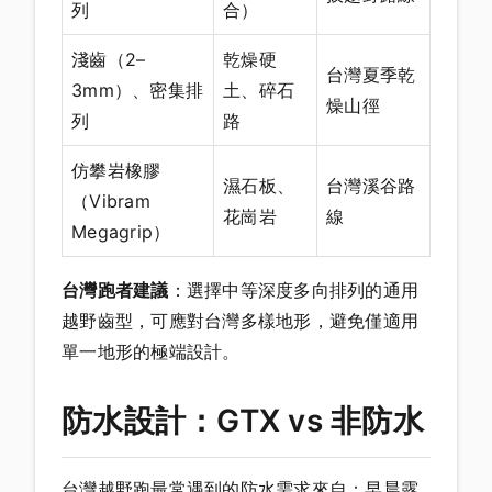
列
合）
淺齒（2–
乾燥硬
台灣夏季乾
3mm）、密集排
土、碎石
燥山徑
列
路
仿攀岩橡膠
濕石板、
台灣溪谷路
（Vibram
花崗岩
線
Megagrip）
台灣跑者建議
：選擇中等深度多向排列的通用
越野齒型，可應對台灣多樣地形，避免僅適用
單一地形的極端設計。
防水設計：GTX vs 非防水
台灣越野跑最常遇到的防水需求來自：早晨露