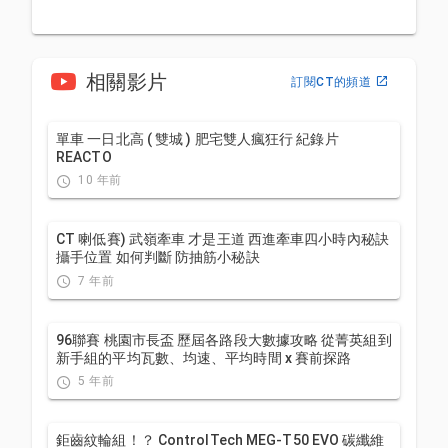
相關影片
訂閱CT的頻道
單車 一日北高 ( 雙城 ) 肥宅雙人瘋狂行 紀錄片
REACTO
10 年前
CT 喇低賽) 武嶺牽車 才是王道 西進牽車四小時內秘訣
攝手位置 如何判斷 防抽筋小秘訣
7 年前
96聯賽 桃園市長盃 歷屆各路段大數據攻略 從菁英組到
新手組的平均瓦數、均速、平均時間 x 賽前探路
5 年前
鉅齒紋輪組！？ ControlTech MEG-T50 EVO 碳纖維