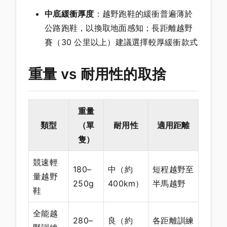
中底緩衝厚度
：越野跑鞋的緩衝普遍薄於
公路跑鞋，以換取地面感知；長距離越野
賽（30 公里以上）建議選擇較厚緩衝款式
重量 vs 耐用性的取捨
重量
類型
（單
耐用性
適用距離
隻）
競速輕
180–
中（約
短程越野至
量越野
250g
400km）
半馬越野
鞋
全能越
280–
良（約
各距離訓練