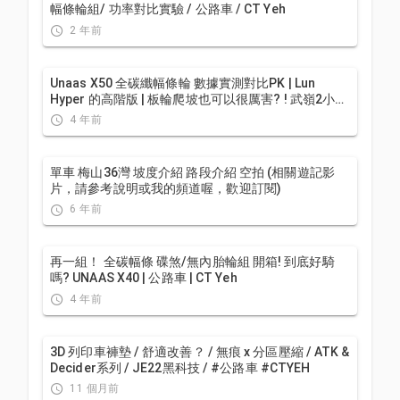
幅條輪組/ 功率對比實驗 / 公路車 / CT Yeh
2 年前
Unaas X50 全碳纖幅條輪 數據實測對比PK | Lun
Hyper 的高階版 | 板輪爬坡也可以很厲害? ! 武嶺2小時
大師一起親測! CP值超高 | 公路車 | CT Yeh
4 年前
單車 梅山36灣 坡度介紹 路段介紹 空拍 (相關遊記影
片，請參考說明或我的頻道喔，歡迎訂閱)
6 年前
再一組！ 全碳幅條 碟煞/無內胎輪組 開箱! 到底好騎
嗎? UNAAS X40 | 公路車 | CT Yeh
4 年前
3D 列印車褲墊 / 舒適改善？ / 無痕 x 分區壓縮 / ATK &
Decider系列 / JE22黑科技 / #公路車 #CTYEH
11 個月前