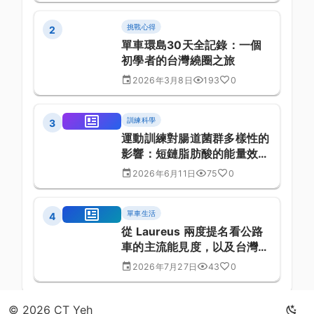
挑戰心得
2
單車環島30天全記錄：一個
初學者的台灣繞圈之旅
2026年3月8日
193
0
訓練科學
3
運動訓練對腸道菌群多樣性的
影響：短鏈脂肪酸的能量效益
研究
2026年6月11日
75
0
單車生活
4
從 Laureus 兩度提名看公路
車的主流能見度，以及台灣的
推廣處境
2026年7月27日
43
0
© 2026 CT Yeh