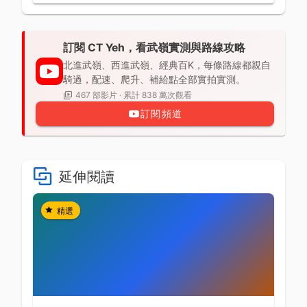
訂閱 CT Yeh，看武嶺實測與路線攻略
北進武嶺、西進武嶺、經典百K，每條路線都親自
騎過，配速、爬升、補給點全部實拍實測。
467 部影片 · 累計 838 萬次觀看
訂閱頻道
延伸閱讀
精選