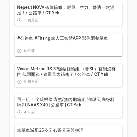
Nepest NOVA 碳條輪組：輕量、空力、舒適一次滿
足！/ 公路車 / CT Yeh
7 個月前
#公路車 #Fitting 靠人工智慧APP 幫你調整單車
6 年前
Vision Metron RS 37碳幅條輪組 （非SL）官網沒有
的 低調開箱 / 這重量太銷魂了 / 公路車 / CT Yeh
6 個月前
再一組！ 全碳幅條 碟煞/無內胎輪組 開箱! 到底好騎
嗎? UNAAS X40 | 公路車 | CT Yeh
4 年前
靠單車減肥35公斤 心得分享與整理