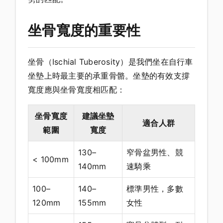
坐骨寬度的重要性
坐骨（Ischial Tuberosity）是我們坐在自行車
坐墊上時最主要的承重骨骼。坐墊的有效支撐
寬度應與坐骨寬度相匹配：
坐骨寬度
建議坐墊
適合人群
範圍
寬度
130–
窄骨盆男性、競
< 100mm
140mm
速騎乘
100–
140–
標準男性，多數
120mm
155mm
女性