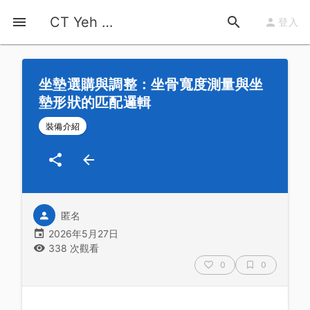
首頁
運動知識
詳情
CT Yeh 公路車基地
登入
坐墊選購與調整：坐骨寬度測量與坐
墊形狀的匹配邏輯
裝備介紹
匿名
2026年5月27日
338 次觀看
0
0