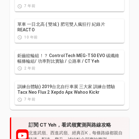
7 年前
單車 一日北高 ( 雙城 ) 肥宅雙人瘋狂行 紀錄片
REACTO
10 年前
鉅齒紋輪組！？ ControlTech MEG-T50 EVO 碳纖維
幅條輪組/ 功率對比實驗 / 公路車 / CT Yeh
2 年前
訓練台體驗) 2019台北自行車展 三大家 訓練台體驗
Tacx Neo Flux 2 Xepdo Apx Wahoo Kickr
7 年前
訂閱 CT Yeh，看武嶺實測與路線攻略
北進武嶺、西進武嶺、經典百K，每條路線都親自