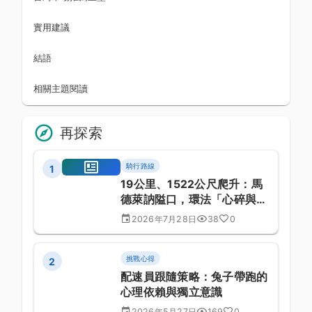
實用建議
結語
相關主題閱讀
再探索
騎行路線
1
19公里、1522公尺爬升：馬
德萊訥隘口，環法「心碎與美
麗並存」的阿爾卑斯巨獸
2026年7月28日
38
0
挑戰心得
2
配速員跟隨策略：兔子帶跑的
心理依賴與獨立意識
2026年5月27日
169
0