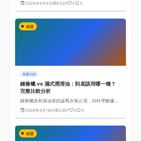
門的入門車款，從車架材質到變速系統一次完整比
2026年4月4日
2920
0
0
較，幫你選對第一台車。
精選
裝備介紹
鏈條蠟 vs 濕式潤滑油：到底該用哪一種？
完整比較分析
鏈條蠟派和濕油派的論戰永無止境，但科學數據告
訴我們真正的差別在哪裡。
2026年3月19日
2367
0
0
精選