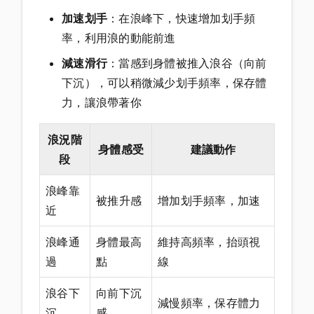
加速划手
：在浪峰下，快速增加划手頻
率，利用浪的動能前進
減速滑行
：當感到身體被推入浪谷（向前
下沉），可以稍微減少划手頻率，保存體
力，讓浪帶著你
浪況階
身體感受
建議動作
段
浪峰靠
被推升感
增加划手頻率，加速
近
浪峰通
身體最高
維持高頻率，抬頭視
過
點
線
浪谷下
向前下沉
減慢頻率，保存體力
沉
感