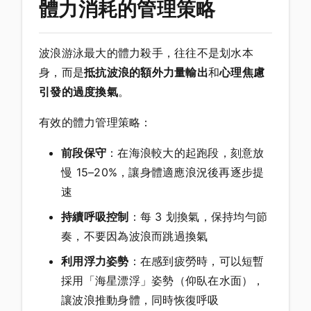
體力消耗的管理策略
波浪游泳最大的體力殺手，往往不是划水本
身，而是
抵抗波浪的額外力量輸出
和
心理焦慮
引發的過度換氣
。
有效的體力管理策略：
前段保守
：在海浪較大的起跑段，刻意放
慢 15–20%，讓身體適應浪況後再逐步提
速
持續呼吸控制
：每 3 划換氣，保持均勻節
奏，不要因為波浪而跳過換氣
利用浮力姿勢
：在感到疲勞時，可以短暫
採用「海星漂浮」姿勢（仰臥在水面），
讓波浪推動身體，同時恢復呼吸