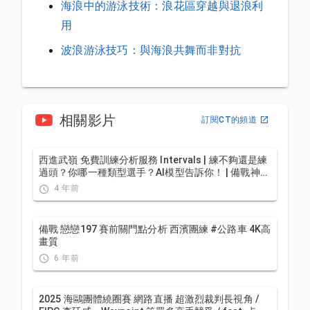
海浪中的游泳技術：浪花區穿越與退浪利
用
波浪游泳技巧：與海浪共舞而非對抗
相關影片
訂閱CT的頻道
西進武嶺 免費訓練分析服務 Intervals | 練不夠還是練
過頭？你哪一種類型選手？AI模型告訴你！ | 備戰神器
| 公路車 訓練 | CT Yeh
4 年前
備戰 戀戀197 賽前關門點分析 西濱團練 #公路車 4K高
畫質
6 年前
2025 海鷗團體繞圈賽 網路直播 超激烈裁判長視角 /