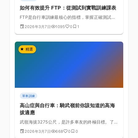
如何有效提升 FTP：從測試到實戰訓練課表
FTP是自行車訓練最核心的指標，掌握正確測試方
式與提升策略讓你突破瓶頸
2026年3月7日
1095
0
1
精選
單車訓練
高山症與自行車：騎武嶺前你該知道的高海
拔適應
武嶺海拔3275公尺，是許多車友的終極目標。了解
高山症的成因與預防，才能安全完成這趟高海拔挑
2026年3月7日
668
0
0
戰。