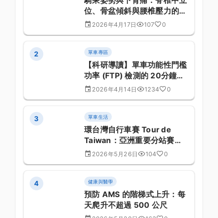
騎乘姿勢與下背痛：脊椎中立
位、骨盆傾斜與腰椎壓力的生
物力學
2026年4月17日
107
0
單車專區
2
【科研導讀】單車功能性門檻
功率 (FTP) 檢測的 20分鐘測
試法與有氧代謝閾值的相關性
2026年4月14日
1234
0
分析：最新學術文獻回顧與訓
練實務 (第 356 篇)
單車生活
3
環台灣自行車賽 Tour de
Taiwan：亞洲重要分站賽的
幕後故事
2026年5月26日
104
0
健康與醫學
4
預防 AMS 的階梯式上升：每
天爬升不超過 500 公尺