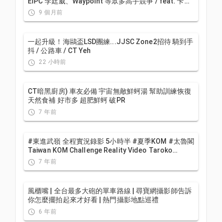
EIPC 李廷威、Waypoint 等眾多高手競爭 / feat. 卡密
兒主持 / 海鷗繞圈賽
9 個月前
一起升級！海鷗盃LSD團練...JJSC Zone2招待 騎到手
抖 / 公路車 / CT Yeh
22 小時前
CT暗黑廚房) 車友必備 宇宙無敵鮮蚵湯 幫助訓練恢復
天然食補 好市多 超肥鮮蚵 破PR
7 年前
#東進武嶺 全程實況錄影 5小時半 #夏季KOM #太魯閣
Taiwan KOM Challenge Reality Video Taroko
scenery
7 年前
風櫃嘴 | 全台最多大砲的單車路線 | 尋寶網攝影師告訴
你怎麼擺拍起來才好看 | 熱門攝影地點巡禮
6 年前