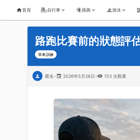
首頁
運動知識
詳情
CT Yeh 公路車基地
首頁
自行車
路跑
游泳
路跑比賽前的狀態評估
單車訓練
匿名
•
2026年5月28日
•
153 次觀看