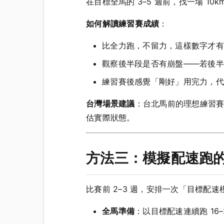
在目標全馬的 3–5 週前，找一場 1
如何解讀練習賽成績
：
比全力跑，不留力，這樣數字才有
觀察後半段是否有崩盤——若後半 5
練習賽後感覺「剛好」用完力，代
台灣場景建議
：台北馬前的理想練習賽是
估實際狀態。
方法三：模擬配速跑
比賽前 2–3 週，安排一次「目標配速
全馬準備
：以目標配速連續跑 16–