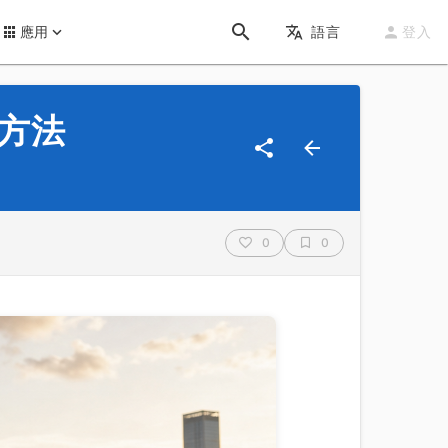
應用
語言
登入
測方法
0
0