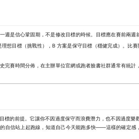
一週是信心鞏固期，不是修改目標的時候。目標應在賽前兩週
是理想目標（挑戰性），B 方案是保守目標（穩健完成）。比賽開
史完賽時間分佈，在主辦單位官網或跑者臉書社群通常有統計
B 目標的前提。它讓你不因過度保守而浪費潛力，也不因過度樂
的自信站上起跑線，知道自己今天能跑多快——這樣的確定感，本