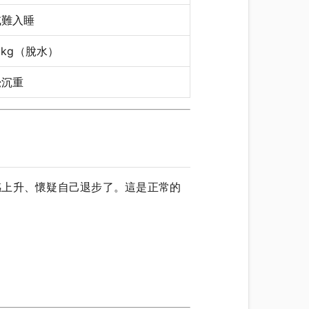
或難入睡
2kg（脫水）
覺沉重
焦慮感上升、懷疑自己退步了。這是正常的