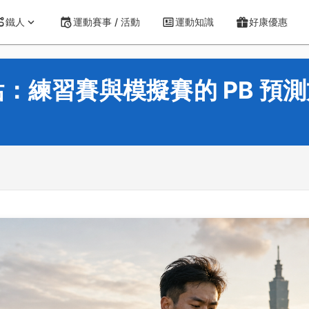
鐵人
運動賽事 / 活動
運動知識
好康優惠
：練習賽與模擬賽的 PB 預