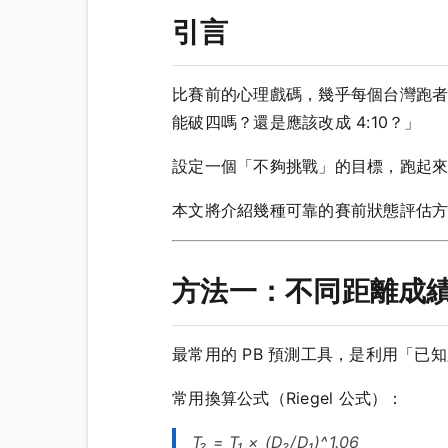
引言
比賽前的心理戲碼，幾乎每個台灣跑者
能破四嗎？還是應該改成 4:10？」
設定一個「不夠挑戰」的目標，跑起
本文將介紹幾種可靠的賽前狀態評估方
方法一：不同距離成
最常用的 PB 預測工具，是利用「已
常用換算公式（Riegel 公式）：
T₂ = T₁ × (D₂/D₁)^1.06