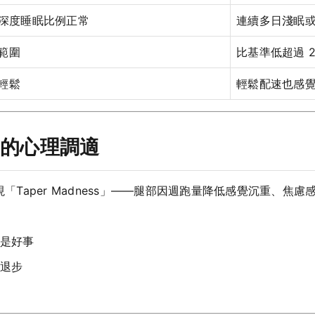
、深度睡眠比例正常
連續多日淺眠
範圍
比基準低超過 
輕鬆
輕鬆配速也感
）的心理調適
現「Taper Madness」——腿部因週跑量降低感覺沉重、
是好事
退步