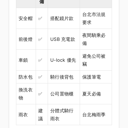
備
台北市法規
安全帽
✅
搭配鏡片款
要求
夜間騎乘必
前後燈
✅
USB 充電款
備
避免公司被
車鎖
✅
U-lock 優先
竊
防水包
✅
騎行後背包
保護筆電
換洗衣
✅
公司置物櫃
夏天必備
物
建
分體式騎行
雨衣
台北梅雨季
議
雨衣