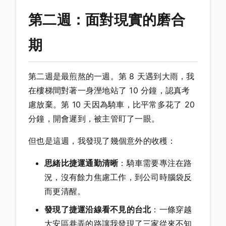
第二週：面對現實的磨合
期
第二週是最煎熬的一週。第 8 天遇到大雨，我
在樓梯間對著一身溼地站了 10 分鐘，認真考
慮放棄。第 10 天因為騎車，比平常多花了 20
分鐘，開會遲到，被主管盯了一眼。
但也是這週，我發現了幾個意外的收穫：
思緒比捷運通勤清晰
：騎車需要專注在路
況，沒有餘力焦慮工作，到公司時腦袋反
而更清醒。
發現了捷運沿線看不見的台北
：一條穿越
大安區巷弄的路讓我發現了三家從來不知