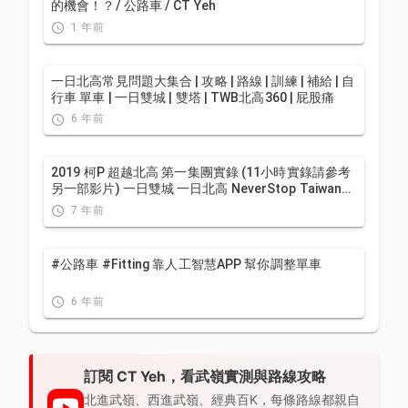
的機會！？/ 公路車 / CT Yeh
1 年前
一日北高常見問題大集合 | 攻略 | 路線 | 訓練 | 補給 | 自
行車 單車 | 一日雙城 | 雙塔 | TWB北高360 | 屁股痛
6 年前
2019 柯P 超越北高 第一集團實錄 (11小時實錄請參考
另一部影片) 一日雙城 一日北高 NeverStop Taiwan
Long Distance Cycling Challenge
7 年前
#公路車 #Fitting 靠人工智慧APP 幫你調整單車
6 年前
訂閱 CT Yeh，看武嶺實測與路線攻略
北進武嶺、西進武嶺、經典百K，每條路線都親自