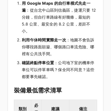
用 Google Maps 的自行車模式先走一
遍
：從台北中山區到信義區，捷運只要 12
分鐘，但自行車路線有好幾條，最短的
5.8 公里、最安全的 8.2 公里，差距不
小。
利用午休時間實際走一次
：地圖不會告訴
你哪段路面顛簸、哪個路口車流危險、哪
裡有公共洗手間。
確認終點停車位置
：公司地下室的機車停
車位可以停單車嗎？保全同不同意？這些
都要事先確認。
裝備最低需求清單
必
類別
建議
備注