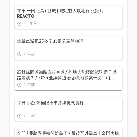
單車 一日北高 ( 雙城 ) 肥宅雙人瘋狂行 紀錄片
REACTO
10 年前
靠單車減肥35公斤 心得分享與整理
7 年前
高雄綠園道鐵路自行車道 / 外地人能輕鬆駕馭 還是整
路崩潰？ / 2025 全線開通 春節實地探索一次！(附
GPS連結）/ 公路車 / CT Yeh
1 年前
半日 小台灣 極限單車路線挑戰實錄
7 年前
金門 ! 我騎過最棒的離島了 / 最後可以騎車上金門大橋