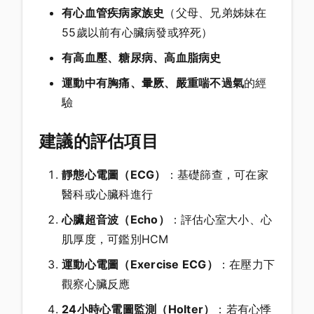
有心血管疾病家族史
（父母、兄弟姊妹在
55歲以前有心臟病發或猝死）
有高血壓、糖尿病、高血脂病史
運動中有胸痛、暈厥、嚴重喘不過氣
的經
驗
建議的評估項目
靜態心電圖（ECG）
：基礎篩查，可在家
醫科或心臟科進行
心臟超音波（Echo）
：評估心室大小、心
肌厚度，可鑑別HCM
運動心電圖（Exercise ECG）
：在壓力下
觀察心臟反應
24小時心電圖監測（Holter）
：若有心悸