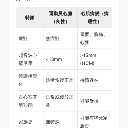
運動員心臟
心肌病變（病
特徵
（良性）
理性）
暈厥、胸痛、
症狀
無症狀
心悸
超音波心
>15mm
<13mm
壁厚度
(HCM)
停訓後變
逐漸恢復正常
持續存在
化
左心室充
正常或優於正
可能受損
填功能
常
可能有猝死家
家族史
無特殊
族史