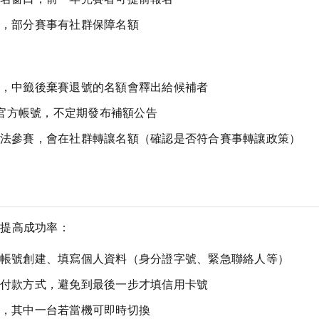
，部分賽事有社群保障名額
，中籤後棄賽退號的名額會釋出給候補者
NE 官方帳號，不定期發布補額公告
法參賽，會在社群轉讓名額（確認是否符合賽事轉讓政策）
能提高成功率：
帳號創建、填寫個人資料（身分證字號、緊急聯絡人等）
付款方式，避免到最後一步才填信用卡號
，其中一台若當機可即時切換