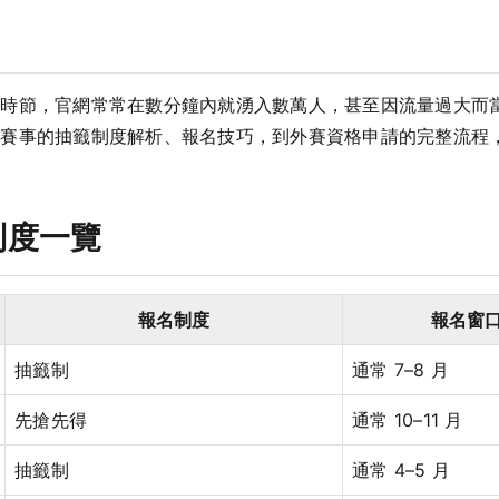
名時節，官網常常在數分鐘內就湧入數萬人，甚至因流量過大而
門賽事的抽籤制度解析、報名技巧，到外賽資格申請的完整流程
制度一覽
報名制度
報名窗
抽籤制
通常 7–8 月
先搶先得
通常 10–11 月
抽籤制
通常 4–5 月