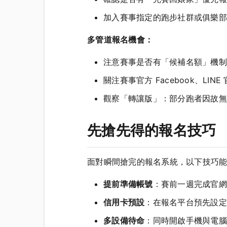
加入賽事指定的跑步社群或俱樂部
多管道報名機會：
注意賽事是否有「候補名額」機制
關注賽事官方 Facebook、LI
觀察「轉讓版」：部分跑者因故無
先搶先得的報名技巧
面對瞬間搶完的報名系統，以下技巧
提前準備帳號
：賽前一週完成官網
信用卡預設
：在報名平台預先設定
多設備待命
：同時開啟手機與電腦