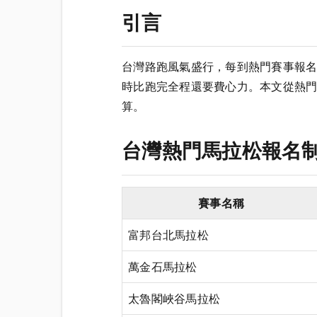
引言
台灣路跑風氣盛行，每到熱門賽事報
時比跑完全程還要費心力。本文從熱
算。
台灣熱門馬拉松報名
賽事名稱
富邦台北馬拉松
萬金石馬拉松
太魯閣峽谷馬拉松