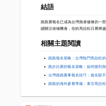
結語
路跑賽報名已成為台灣跑者修煉的一
續關注候補機會，你的馬拉松日曆將
相關主題閱讀
路跑報名策略：台灣熱門馬拉松的
跑步比賽的報名策略：如何搶到熱
台灣路跑賽事報名技巧：搶名額不
路跑的海外參賽準備：東京馬拉松