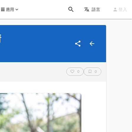
應用
語言
登入
請
0
0