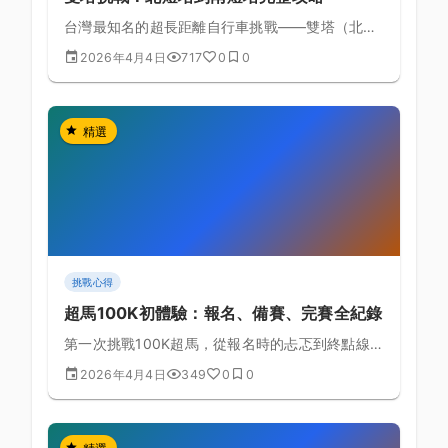
台灣最知名的超長距離自行車挑戰——雙塔（北燈
塔到南燈塔）約539公里完整路線規劃、備賽要點
2026年4月4日
717
0
0
與安全注意事項。
精選
挑戰心得
超馬100K初體驗：報名、備賽、完賽全紀錄
第一次挑戰100K超馬，從報名時的忐忑到終點線前
的熱淚盈眶，完整記錄一位普通跑者如何完成這項
2026年4月4日
349
0
0
極限超馬挑戰。