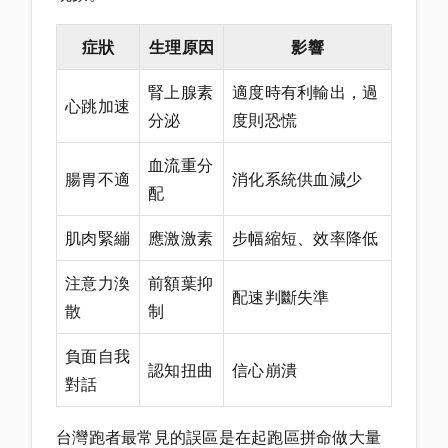
症狀
生理原因
影響
腎上腺素
適度時有利輸出，過
心跳加速
分泌
度則恐慌
血流重分
腸胃不適
消化系統供血減少
配
肌肉緊繃
應激激素
步幅縮短、效率降低
注意力渙
前額葉抑
配速判斷失準
散
制
負面自我
認知扭曲
信心崩潰
對話
台灣跑者最常見的誤區是在起跑區拼命做大量