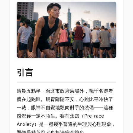
引言
清晨五點半，台北市政府廣場外，幾千名跑者
擠在起跑區。腸胃隱隱不安，心跳比平時快了
一截，眼神不自覺地飄向對手的裝備——這種
感覺你一定不陌生。賽前焦慮（Pre-race
Anxiety）是一種幾乎普遍的生理與心理現象，
即便是精英跑者也無法完全豁免。