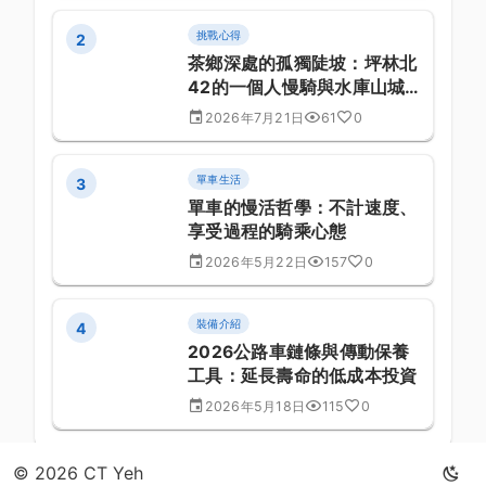
挑戰心得
2
茶鄉深處的孤獨陡坡：坪林北
42的一個人慢騎與水庫山城
記事
2026年7月21日
61
0
單車生活
3
單車的慢活哲學：不計速度、
享受過程的騎乘心態
2026年5月22日
157
0
裝備介紹
4
2026公路車鏈條與傳動保養
工具：延長壽命的低成本投資
2026年5月18日
115
0
© 2026 CT Yeh