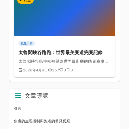
精選
挑戰心得
太魯閣峽谷路跑：世界最美賽道完賽記錄
太魯閣峽谷馬拉松被譽為世界最壯觀的路跑賽事之
一，本文詳細記錄完賽全過程、備賽策略與賽場上
2026年4月4日
257
0
0
的現場體驗要點。
文章導覽
引言
焦慮的生理機制與跑者的常見反應