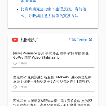
緊張情緒
比賽焦慮完全指南：生理反應、賽前儀
式、呼吸與注意力調節的實務方法
相關影片
訂閱CT的頻道
[教學] Premiere 影片 手震 修正 教學 防抖 單眼 影像
GoPro 穩定 Video Stabilization
8 年前
西進武嶺 免費訓練分析服務 Intervals | 練不夠還是練
過頭？你哪一種類型選手？AI模型告訴你！ | 備戰神器
| 公路車 訓練 | CT Yeh
4 年前
西進武嶺 自製新版AI配速表產生器 x 賽前攻略 抱佛腳!
沒有功率計也可以產生配速表嗎？有什麼其他眉角賽