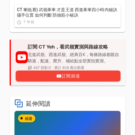
CT 喇低賽) 武嶺牽車 才是王道 西進牽車四小時內秘訣
攝手位置 如何判斷 防抽筋小秘訣
7 年前
訂閱 CT Yeh，看武嶺實測與路線攻略
北進武嶺、西進武嶺、經典百K，每條路線都親自
騎過，配速、爬升、補給點全部實拍實測。
467 部影片 · 累計 838 萬次觀看
訂閱頻道
延伸閱讀
精選