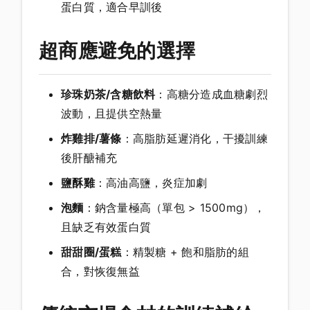
蛋白質，適合早訓後
超商應避免的選擇
珍珠奶茶/含糖飲料
：高糖分造成血糖劇烈
波動，且提供空熱量
炸雞排/薯條
：高脂肪延遲消化，干擾訓練
後肝醣補充
鹽酥雞
：高油高鹽，炎症加劇
泡麵
：鈉含量極高（單包 > 1500mg），
且缺乏有效蛋白質
甜甜圈/蛋糕
：精製糖 + 飽和脂肪的組
合，對恢復無益