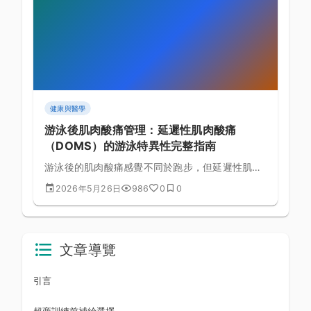
健康與醫學
游泳後肌肉酸痛管理：延遲性肌肉酸痛
（DOMS）的游泳特異性完整指南
游泳後的肌肉酸痛感覺不同於跑步，但延遲性肌肉
酸痛（DOMS）同樣會影響訓練效果。本文解析游
2026年5月26日
986
0
0
泳特異性 DOMS 的成因，並提供冷熱水療、主動
恢復、伸展與營養策略的完整恢復流程。
文章導覽
引言
超商訓練前補給選擇