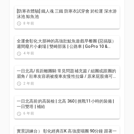
[防寒衣體驗] 鐵人魂 三鐵 防寒衣試穿會 於松運 深水游
泳池 鯨魚池
8 年前
全運會彰化大朋神的高強肚魷魚遊戲早餐團 (惡搞版）
週間廢片小劇場 | 雙崎部落 | 公路車 | GoPro 10 &
iPhone 13 Pro 拍攝 | CT Yeh
4 年前
一日北高/長距離團騎 常見問題補充篇 / 組團或跟團的
眉角 / 壯車友容易被瘦車友慢性拉爆 / 原來屁股痛可能
是這個原因...？ / 風場配速法 / 公路車 / CT Yeh
2 年前
一日北高前的高裝檢 | 北高 360 | 挑戰11小時的裝備 |
一日雙塔 | 補給
6 年前
實景訓練台） 彰化經典百K 高強度喵團 90分鐘 跟著一