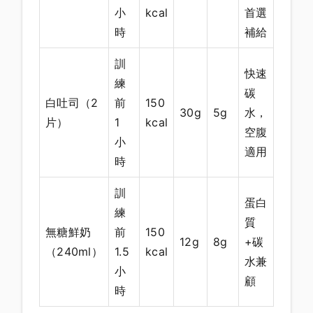
小
kcal
首選
時
補給
訓
快速
練
碳
白吐司（2
前
150
30g
5g
水，
片）
1
kcal
空腹
小
適用
時
訓
蛋白
練
質
無糖鮮奶
前
150
12g
8g
+碳
（240ml）
1.5
kcal
水兼
小
顧
時