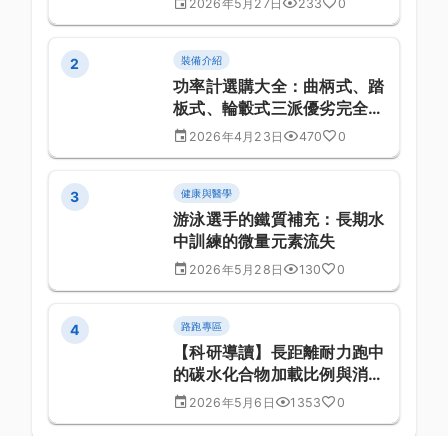
2026年5月27日
233
0
裝備介紹
2
功率計選購大全：曲柄式、踏
板式、輪轂式三派優劣完全解
析
2026年4月23日
470
0
健康與醫學
3
游泳選手的鐵質補充：長期水
中訓練的微量元素流失
2026年5月28日
130
0
路跑專區
4
【科研導讀】長距離耐力跑中
的碳水化合物加載比例與消化
道耐受性的最新報告：國際科
2026年5月6日
1353
0
研文獻編譯與導讀報告 (第
1372 篇)