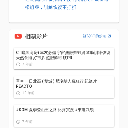
樣組餐，訓練恢復不打折
相關影片
訂閱CT的頻道
CT暗黑廚房) 車友必備 宇宙無敵鮮蚵湯 幫助訓練恢復
天然食補 好市多 超肥鮮蚵 破PR
7 年前
單車 一日北高 ( 雙城 ) 肥宅雙人瘋狂行 紀錄片
REACTO
10 年前
#KOM 夏季登山王之路 比賽實況 #東進武嶺
7 年前