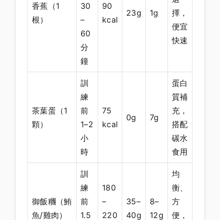
香蕉（1
30
90
23g
1g
擇，
根）
–
kcal
便宜
60
快速
分
鐘
訓
蛋白
練
質補
茶葉蛋（1
前
75
充，
0g
7g
顆）
1–2
kcal
搭配
小
碳水
時
食用
訓
均
練
180
衡、
御飯糰（鮪
前
–
35–
8–
方
魚/雞肉）
1.5
220
40g
12g
便，