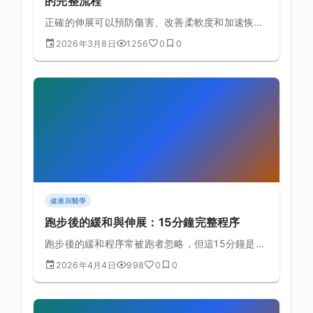
的完整流程
正確的伸展可以預防傷害、改善柔軟度和加速恢
復。為自行車手設計的完整伸展流程，包含騎前動
2026年3月8日
1256
0
0
態伸展和騎後靜態伸展。
健康與醫學
跑步後的緩和與伸展：15分鐘完整程序
跑步後的緩和程序常被跑者忽略，但這15分鐘是預
防傷害、加速恢復的最重要投資之一。
2026年4月4日
998
0
0