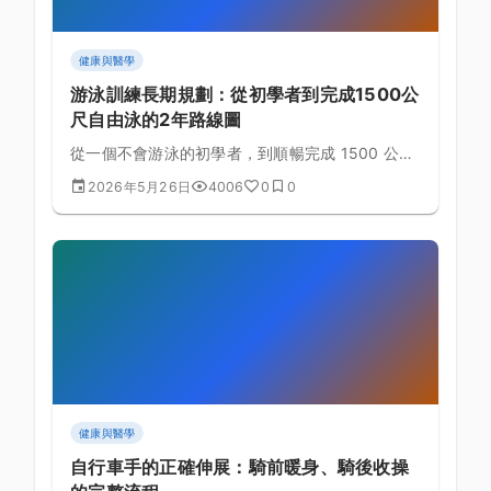
健康與醫學
游泳訓練長期規劃：從初學者到完成1500公
尺自由泳的2年路線圖
從一個不會游泳的初學者，到順暢完成 1500 公尺
自由泳——這個目標兩年內完全可行。本文提供詳
2026年5月26日
4006
0
0
細的分階段訓練路線圖，包含每週課表範本、里程
碑評估與常見瓶頸突破策略。
健康與醫學
自行車手的正確伸展：騎前暖身、騎後收操