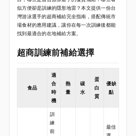
似方便卻是訓練的隱形地雷？本文提供一份台
灣游泳選手的超商補給完全指南，搭配傳統市
場食材的應用建議，讓你在每一次訓練後都能
找到最適合的在地補給方案。
超商訓練前補給選擇
適
蛋
合
熱
碳
優缺
食品
白
時
量
水
點
質
機
訓
練
最佳
前
選