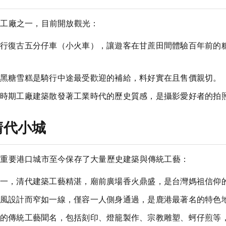
糖工廠之一，目前開放觀光：
行復古五分仔車（小火車），讓遊客在甘蔗田間體驗百年前的
黑糖雪糕是騎行中途最受歡迎的補給，料好實在且售價親切。
時期工廠建築散發著工業時代的歷史質感，是攝影愛好者的拍
清代小城
代重要港口城市至今保存了大量歷史建築與傳統工藝：
一，清代建築工藝精湛，廟前廣場香火鼎盛，是台灣媽祖信仰
風設計而窄如一線，僅容一人側身通過，是鹿港最著名的特色
的傳統工藝聞名，包括刻印、燈籠製作、宗教雕塑、蚵仔煎等