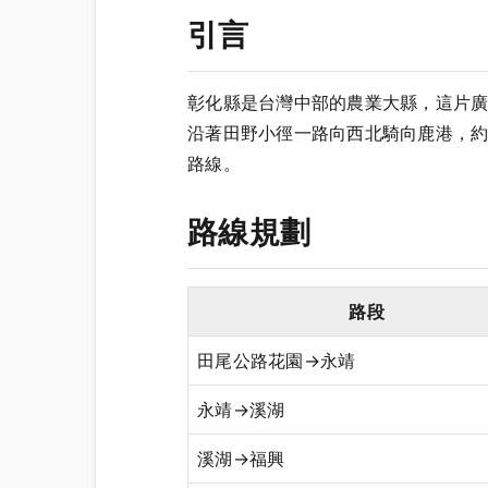
引言
彰化縣是台灣中部的農業大縣，這片
沿著田野小徑一路向西北騎向鹿港，約
路線。
路線規劃
路段
田尾公路花園→永靖
永靖→溪湖
溪湖→福興