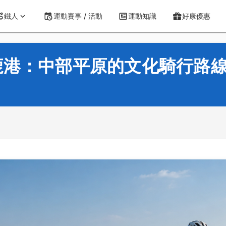
鐵人
運動賽事 / 活動
運動知識
好康優惠
鹿港：中部平原的文化騎行路