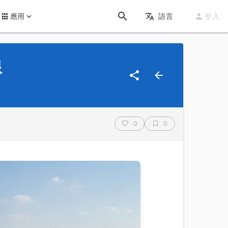
應用
語言
登入
線
0
0