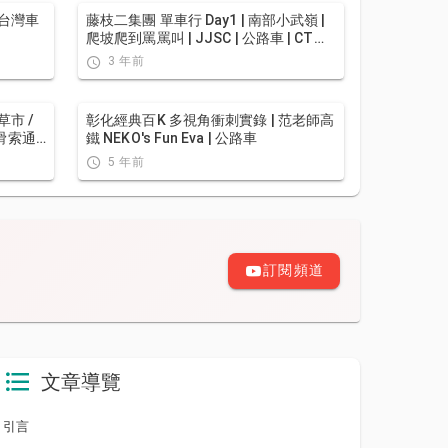
台灣車
藤枝二集團 單車行 Day1 | 南部小武嶺 |
爬坡爬到罵罵叫 | JJSC | 公路車 | CT
Yeh
3 年前
市 /
彰化經典百K 多視角衝刺實錄 | 范老師高
滑索通
鐵 NEKO's Fun Eva | 公路車
5 年前
訂閱頻道
文章導覽
引言