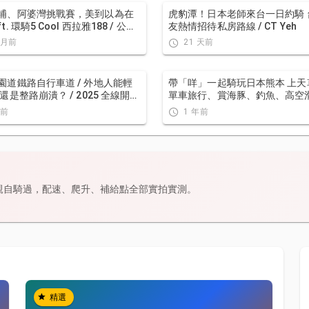
埔、阿婆灣挑戰賽，美到以為在
虎豹潭！日本老師來台一日約騎 
. 環騎5 Cool 西拉雅188 / 公路
友熱情招待私房路線 / CT Yeh
 Yeh
個月前
21 天前
園道鐵路自行車道 / 外地人能輕
帶「咩」一起騎玩日本熊本 上天草
還是整路崩潰？ / 2025 全線開通
單車旅行、賞海豚、釣魚、高空
地探索一次！(附GPS連結）/ 公
通有！/ 公路車 / CT Yeh /
年前
1 年前
CT Yeh
親自騎過，配速、爬升、補給點全部實拍實測。
精選