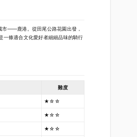
城市——鹿港。從田尾公路花園出發，
是一條適合文化愛好者細細品味的騎行
難度
★☆☆
★☆☆
★☆☆