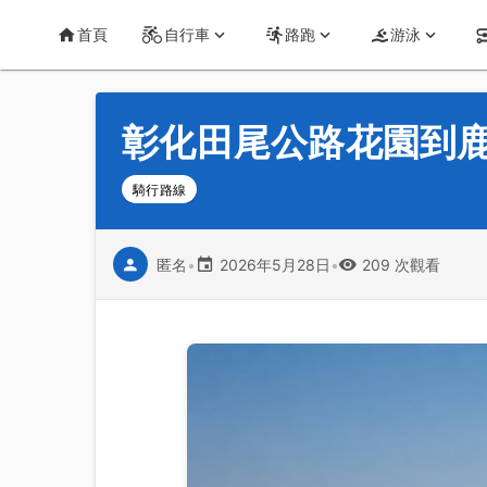
首頁
運動知識
詳情
CT Yeh 公路車基地
首頁
自行車
路跑
游泳
彰化田尾公路花園到
騎行路線
匿名
•
2026年5月28日
•
209 次觀看