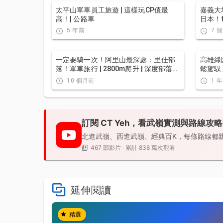
太平山單車員工旅遊 | 這樣玩CP值最
嘉義大
高！| 公路車
日本！ft
車 / CT
5 年前
7 
一定要騎一次！阿里山最深處：里佳部
高雄綠
落！單車旅行 | 2800m爬升 | 深度部落體
鬆駕馭 
驗：嗨翻晚會、螢火蟲、銀河 | feat.
春節實
10 個月前
1 
JJSC & 廢物伙伴 | 公路車 CT Yeh
路車 / 
訂閱 CT Yeh，看武嶺實測與路線攻略
北進武嶺、西進武嶺、經典百K，每條路線都
467 部影片 · 累計 838 萬次觀看
延伸閱讀
精選