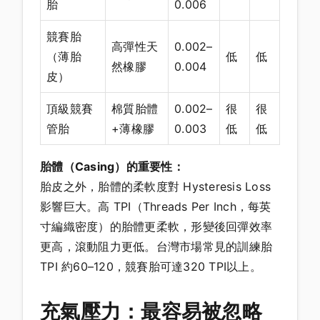
胎
0.006
競賽胎
高彈性天
0.002–
（薄胎
低
低
然橡膠
0.004
皮）
頂級競賽
棉質胎體
0.002–
很
很
管胎
+薄橡膠
0.003
低
低
胎體（Casing）的重要性：
胎皮之外，胎體的柔軟度對 Hysteresis Loss
影響巨大。高 TPI（Threads Per Inch，每英
寸編織密度）的胎體更柔軟，形變後回彈效率
更高，滾動阻力更低。台灣市場常見的訓練胎
TPI 約60–120，競賽胎可達320 TPI以上。
充氣壓力：最容易被忽略