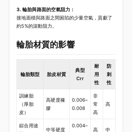
3. 輪胎與路面的空氣阻力：
接地面積與路面之間困陷的少量空氣，貢獻了
約5%的滾動阻力。
輪胎材質的影響
耐
防
典型
輪胎類型
胎皮材質
用
刺
Crr
性
性
訓練胎
非
高硬度橡
0.006–
（厚胎
常
高
膠
0.008
皮）
高
綜合用途
0.004–
中等硬度
高
中