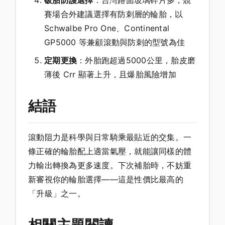
破胎防護選擇
：台灣路面玻璃碎片多，競
賽場合外建議選擇有防刺層的輪胎，以
Schwalbe Pro One、Continental
GP5000 等兼顧滾動與防刺的型號為佳
定期更換
：外胎跑超過5000公里，胎皮磨
薄後 Crr 顯著上升，且爆胎風險增加
結語
滾動阻力是科學與日常騎乘最貼近的交集。一
條正確的輪胎配上適當氣壓，就能讓同樣的體
力輸出轉換為更多速度。下次補胎時，不妨重
新審視你的輪胎選擇——這是性價比最高的
「升級」之一。