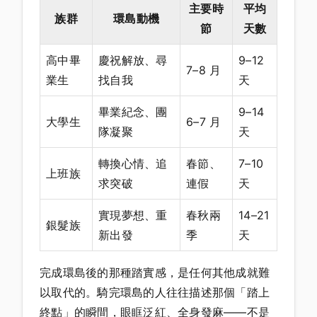
主要時
平均
族群
環島動機
節
天數
高中畢
慶祝解放、尋
9–12
7–8 月
業生
找自我
天
畢業紀念、團
9–14
大學生
6–7 月
隊凝聚
天
轉換心情、追
春節、
7–10
上班族
求突破
連假
天
實現夢想、重
春秋兩
14–21
銀髮族
新出發
季
天
完成環島後的那種踏實感，是任何其他成就難
以取代的。騎完環島的人往往描述那個「踏上
終點」的瞬間，眼眶泛紅、全身發麻——不是