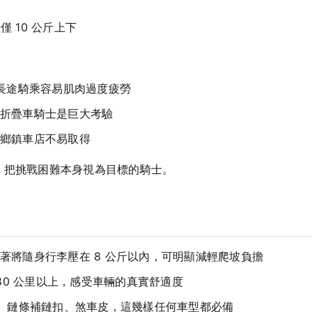
僅 10 公斤上下
，長途騎乘容易肌肉過度疲勞
折疊車騎士是巨大考驗
鄉鎮車店不易取得
、把挑戰困難本身視為目標的騎士。
著將隨身行李壓在 8 公斤以內，可明顯減輕爬坡負擔
 80 公里以上，感受車輛的真實舒適度
片、鏈條補鏈扣、煞車皮，這幾樣任何車型都必備