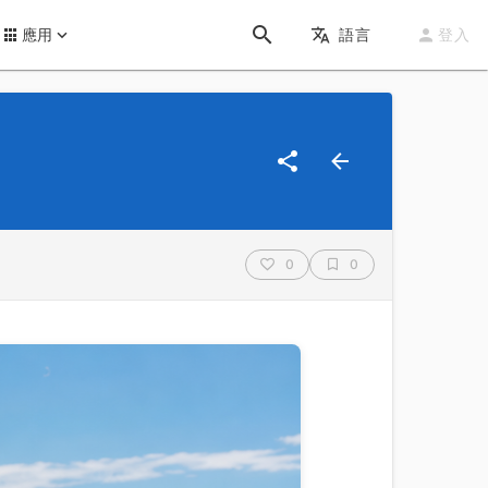
應用
語言
登入
0
0