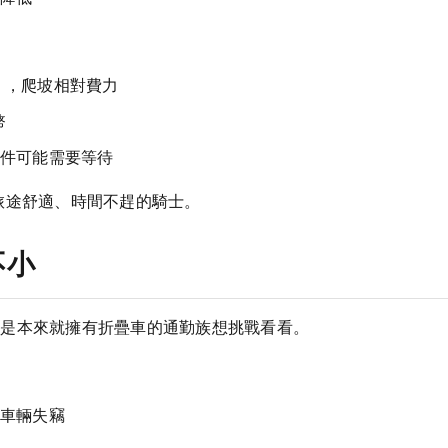
斤），爬坡相對費力
幣
件可能需要等待
旅途舒適、時間不趕的騎士。
不小
半是本來就擁有折疊車的通勤族想挑戰看看。
車輛失竊