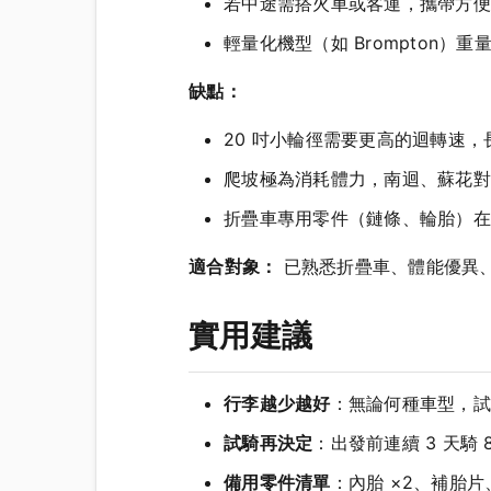
若中途需搭火車或客運，攜帶方便
輕量化機型（如 Brompton）重量
缺點：
20 吋小輪徑需要更高的迴轉速
爬坡極為消耗體力，南迴、蘇花對
折疊車專用零件（鏈條、輪胎）在
適合對象：
已熟悉折疊車、體能優異
實用建議
行李越少越好
：無論何種車型，試
試騎再決定
：出發前連續 3 天騎
備用零件清單
：內胎 ×2、補胎