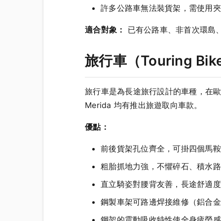
許多公路車無法裝貨架，需使用夾
適合對象：
已有公路車、非首次環島
旅行車（Touring 
旅行車是為長途旅行設計的車種，在歐
Merida 均有推出旅遊取向車款。
優點：
前後貨架孔位齊全，可掛四個馬鞍袋
粗胎抓地力強，不懼碎石、積水路
直立騎姿對腰背友善，長途舒適度
鋼製車架可路邊焊接維修（鋁合金
鋼架的震動吸收特性使全身疲勞感