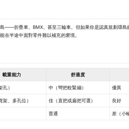
島——折疊車、BMX、甚至三輪車。但如果你是認真規劃環島的
可能在半途中面對零件難以補充的窘境。
載重能力
舒適度
架孔）
中（彎把較緊繃）
優異
貨架、多孔位）
佳（直把或扁把可選）
良好
普通
差（小