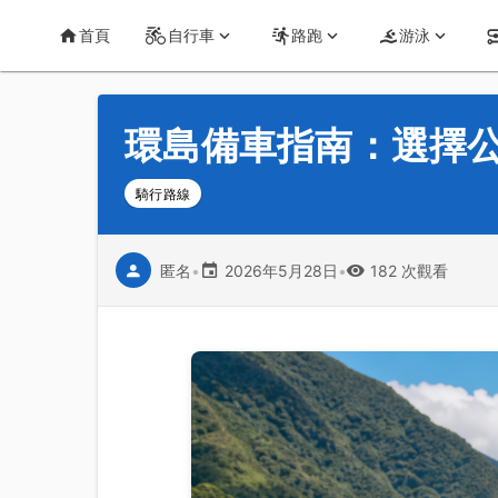
首頁
運動知識
詳情
CT Yeh 公路車基地
首頁
自行車
路跑
游泳
環島備車指南：選擇
騎行路線
匿名
•
2026年5月28日
•
182 次觀看