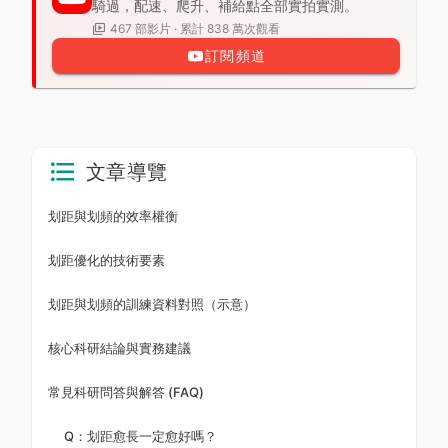
騎過，配速、爬升、補給點全部實拍實測。
467 部影片 · 累計 838 萬次觀看
訂閱頻道
文章導覽
划距與划頻的效率權衡
划距優化的技術要素
划距與划頻的訓練資料對照（示意）
核心科研結論與實務建議
常見科研問答與解答 (FAQ)
Q：划距愈長一定愈好嗎？