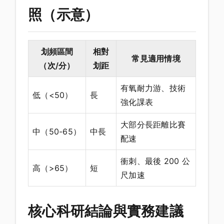
照（示意）
划頻區間
相對
常見適用情境
（次/分）
划距
有氧耐力游、技術
低（<50）
長
強化課表
大部分長距離比賽
中（50-65）
中長
配速
衝刺、最後 200 公
高（>65）
短
尺加速
核心科研結論與實務建議