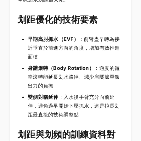
划距優化的技術要素
早期高肘抓水（EVF）
：前臂盡早轉為接
近垂直於前進方向的角度，增加有效推進
面積
身體滾轉（Body Rotation）
：適度的軀
幸滾轉能延長划水路徑、減少肩關節單獨
出力的負擔
雙側對稱延伸
：入水後手臂充分向前延
伸，避免過早開始下壓抓水，這是拉長划
距最直接的技術調整點
划距與划頻的訓練資料對