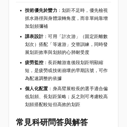
技術優先於蠻力
：划距不足時，優先檢視
抓水路徑與身體滾轉角度，而非單純靠增
加划頻彌補
課表設計
：可用「計次游」（固定距離數
划次）搭配「等速游」交替訓練，同時發
展划距效率與划頻的心肺耐受度
疲勞監控
：長距離游進後段划距明顯縮
短，是疲勞或技術崩壞的早期訊號，可作
為配速調整的依據
個人化配置
：身高臂展較長的選手適合偏
低划頻、長划距策略；反之則可考慮較高
划頻搭配較短但高效的划距
常見科研問答與解答