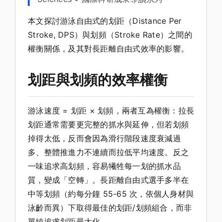
本文探討游泳自由式的划距（Distance Per
Stroke, DPS）與划頻（Stroke Rate）之間的
權衡關係，及其對長距離自由式效率的影響。
划距與划頻的效率權衡
游泳速度 = 划距 × 划頻，兩者互為權衡：拉長
划距通常需要更完整的抓水與延伸，但若划頻
掉得太低，反而會因為滑行階段速度衰減過
多、整體推進力不連續而拉低平均速度。反之
一味追求高划頻，容易犧牲每一划的抓水品
質，變成「空轉」。長距離自由式選手多半在
中等划頻（約每分鐘 55-65 次，依個人身材與
泳齡而異）下取得最佳的划距/划頻組合，而非
單純追求划距最大化。