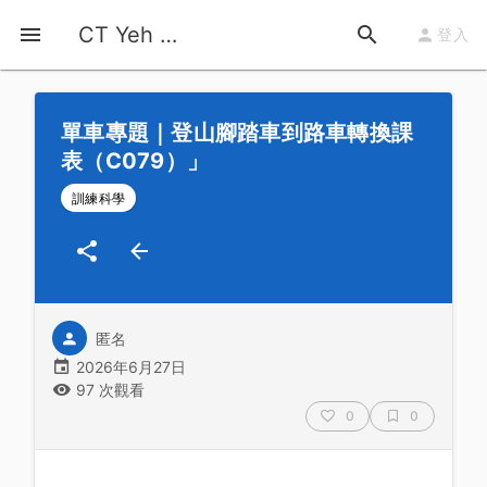
首頁
運動知識
詳情
CT Yeh 公路車基地
登入
單車專題｜登山腳踏車到路車轉換課
表（C079）」
訓練科學
匿名
2026年6月27日
97 次觀看
0
0