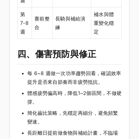
週
第
補水與體
賽前整
長騎與補給演
7-8
重變化穩
合
練
週
定
四、傷害預防與修正
每 6~8 週做一次功率趨勢回看，確認效率
提升是否來自節奏而非疲勞抵抗。
體感疲勞偏高時，降低1~2個區間，不做硬
撐。
簡化齒比策略，先穩定再細分，避免頻繁
變速。
長距離日提前做食物與補給計畫，不臨場