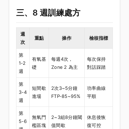
三、8 週訓練處方
週
重點
操作
檢核指標
次
第
有氧基
每週4次，
每次保持
1-2
礎
Zone 2 為主
對話踩踏
週
第
短間歇
2次3~5分鐘
功率曲線
3-4
進場
FTP-85~95%
平順
週
第
無氧門
2~3組8分鐘閾
休息後恢
5-6
檻區塊
值間歇
復可控