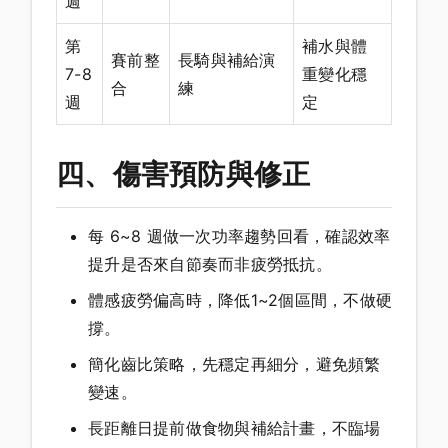
週
第
補水與體
賽前整
長騎與補給演
7-8
重變化穩
合
練
週
定
四、傷害預防與修正
每 6~8 週做一次功率趨勢回看，確認效率
提升是否來自節奏而非疲勞抵抗。
體感疲勞偏高時，降低1~2個區間，不做硬
撐。
簡化齒比策略，先穩定再細分，避免頻繁
變速。
長距離日提前做食物與補給計畫，不臨場