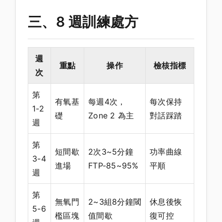
三、8 週訓練處方
週
重點
操作
檢核指標
次
第
有氧基
每週4次，
每次保持
1-2
礎
Zone 2 為主
對話踩踏
週
第
短間歇
2次3~5分鐘
功率曲線
3-4
進場
FTP-85~95%
平順
週
第
無氧門
2~3組8分鐘閾
休息後恢
5-6
檻區塊
值間歇
復可控