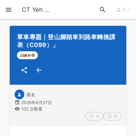
首頁
運動知識
詳情
CT Yeh 公路車基地
登入
單車專題｜登山腳踏車到路車轉換課
表（C099）」
訓練科學
匿名
2026年6月27日
102 次觀看
0
0