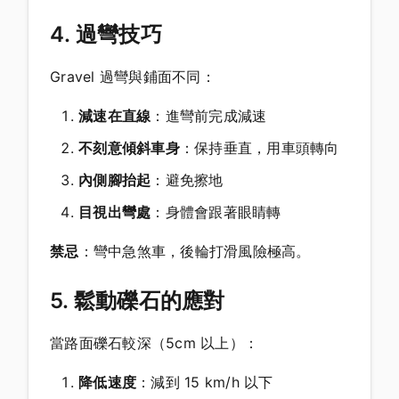
4. 過彎技巧
Gravel 過彎與鋪面不同：
減速在直線
：進彎前完成減速
不刻意傾斜車身
：保持垂直，用車頭轉向
內側腳抬起
：避免擦地
目視出彎處
：身體會跟著眼睛轉
禁忌
：彎中急煞車，後輪打滑風險極高。
5. 鬆動礫石的應對
當路面礫石較深（5cm 以上）：
降低速度
：減到 15 km/h 以下