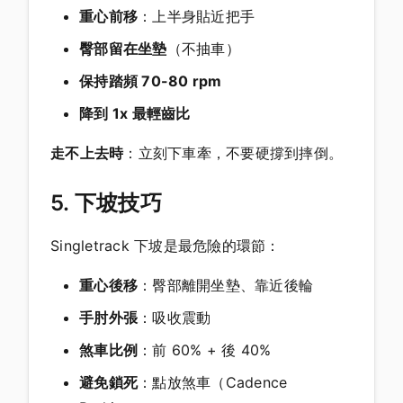
重心前移
：上半身貼近把手
臀部留在坐墊
（不抽車）
保持踏頻 70-80 rpm
降到 1x 最輕齒比
走不上去時
：立刻下車牽，不要硬撐到摔倒。
5. 下坡技巧
Singletrack 下坡是最危險的環節：
重心後移
：臀部離開坐墊、靠近後輪
手肘外張
：吸收震動
煞車比例
：前 60% + 後 40%
避免鎖死
：點放煞車（Cadence