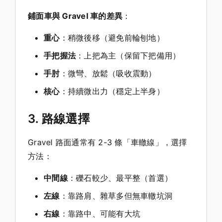
鋪面車與 Gravel 車的差異
：
重心
：稍微後移（避免前輪刨地）
手把握法
：上把為主（保留下把備用）
手肘
：微彎、放鬆（吸收震動）
核心
：持續微出力（穩定上半身）
3. 路線選擇
Gravel 路面通常有 2-3 條「車轍線」，選擇
方法：
中間線
：礫石較少、最平整（首選）
左線
：靠路肩、雜草多但無車轍坑洞
右線
：靠路中、可能有大坑