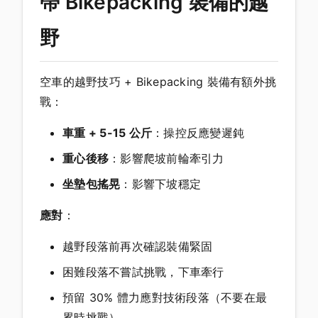
帶 Bikepacking 裝備的越
野
空車的越野技巧 + Bikepacking 裝備有額外挑
戰：
車重 + 5-15 公斤
：操控反應變遲鈍
重心後移
：影響爬坡前輪牽引力
坐墊包搖晃
：影響下坡穩定
應對
：
越野段落前再次確認裝備緊固
困難段落不嘗試挑戰，下車牽行
預留 30% 體力應對技術段落（不要在最
累時挑戰）