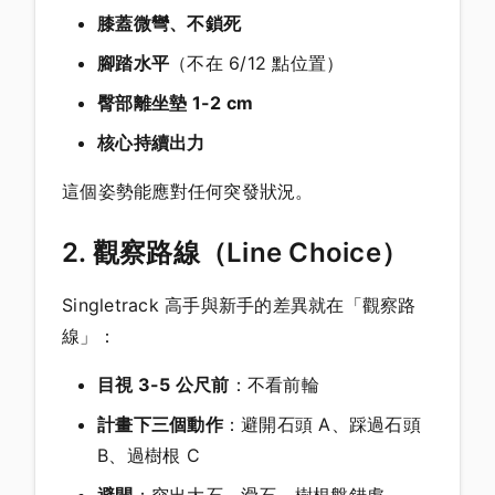
膝蓋微彎、不鎖死
腳踏水平
（不在 6/12 點位置）
臀部離坐墊 1-2 cm
核心持續出力
這個姿勢能應對任何突發狀況。
2. 觀察路線（Line Choice）
Singletrack 高手與新手的差異就在「觀察路
線」：
目視 3-5 公尺前
：不看前輪
計畫下三個動作
：避開石頭 A、踩過石頭
B、過樹根 C
避開
：突出大石、滑石、樹根盤錯處