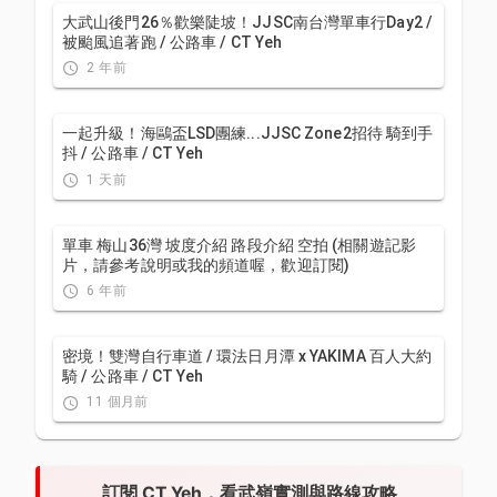
大武山後門26％歡樂陡坡！JJSC南台灣單車行Day2 /
被颱風追著跑 / 公路車 / CT Yeh
2 年前
一起升級！海鷗盃LSD團練...JJSC Zone2招待 騎到手
抖 / 公路車 / CT Yeh
1 天前
單車 梅山36灣 坡度介紹 路段介紹 空拍 (相關遊記影
片，請參考說明或我的頻道喔，歡迎訂閱)
6 年前
密境！雙灣自行車道 / 環法日月潭 x YAKIMA 百人大約
騎 / 公路車 / CT Yeh
11 個月前
訂閱 CT Yeh，看武嶺實測與路線攻略