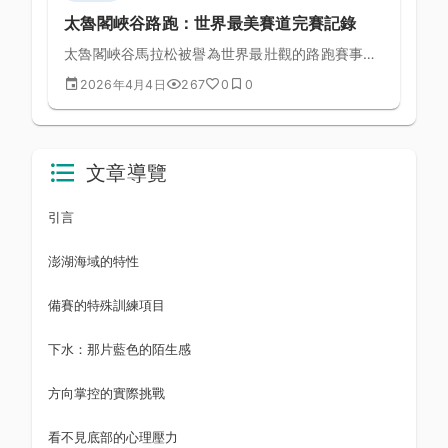
太魯閣峽谷路跑：世界最美賽道完賽記錄
太魯閣峽谷馬拉松被譽為世界最壯觀的路跑賽事之
一，本文詳細記錄完賽全過程、備賽策略與賽場上
2026年4月4日
267
0
0
的現場體驗要點。
文章導覽
引言
澎湖海域的特性
備賽的特殊訓練項目
下水：那片藍色的陌生感
方向掌控的實際挑戰
看不見底部的心理壓力