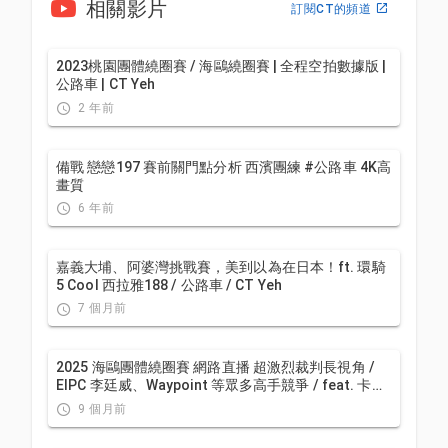
相關影片
訂閱CT的頻道
2023桃園團體繞圈賽 / 海鷗繞圈賽 | 全程空拍數據版 |
公路車 | CT Yeh
2 年前
備戰 戀戀197 賽前關門點分析 西濱團練 #公路車 4K高
畫質
6 年前
嘉義大埔、阿婆灣挑戰賽，美到以為在日本！ft. 環騎
5 Cool 西拉雅188 / 公路車 / CT Yeh
7 個月前
2025 海鷗團體繞圈賽 網路直播 超激烈裁判長視角 /
EIPC 李廷威、Waypoint 等眾多高手競爭 / feat. 卡密
兒主持 / 海鷗繞圈賽
9 個月前