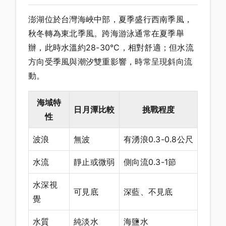
澎湖位於台灣海峽中部，夏季盛行西南季風，
秋冬轉為東北季風。跨海游泳通常在夏季舉
辦，此時水溫約28-30°C，相對舒適；但水流
方向受季風與潮汐雙重影響，時常呈現斜向流
動。
海域特
日月潭比較
挑戰程度
性
波浪
無波
有湧浪0.3-0.8公尺
水流
靜止或微弱
側向流0.3-1節
水深視
可見底
深藍、不見底
覺
水質
純淡水
海鹽水