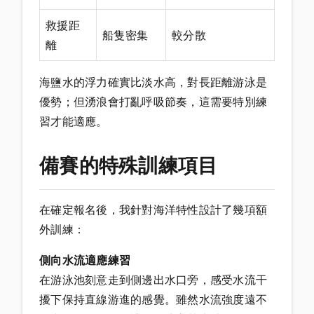
救援距
船隻密集
較分散
離
海鹽水的浮力確實比淡水高，對長距離游泳是
優勢；但湧浪會打亂呼吸節奏，這需要特別練
習才能適應。
備賽的特殊訓練項目
在確定報名後，我針對海洋特性設計了幾項額
外訓練：
側向水流適應練習
在游泳池刻意走到側邊出水口旁，感受水流干
擾下保持直線游進的感覺。雖然水流強度遠不