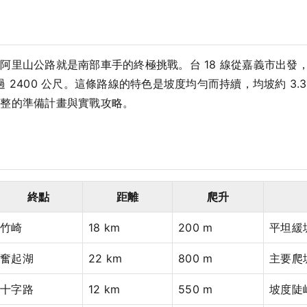
阿里山公路就是南部車手的終極挑戰。台 18 線從嘉義市出發
超過 2400 公尺。這條路線的特色是坡度均勻而持續，均坡約 3.
完整的準備計畫與實戰攻略。
終點
距離
爬升
竹崎
18 km
200 m
平坦緩
奮起湖
22 km
800 m
主要爬
十字路
12 km
550 m
坡度陡峭