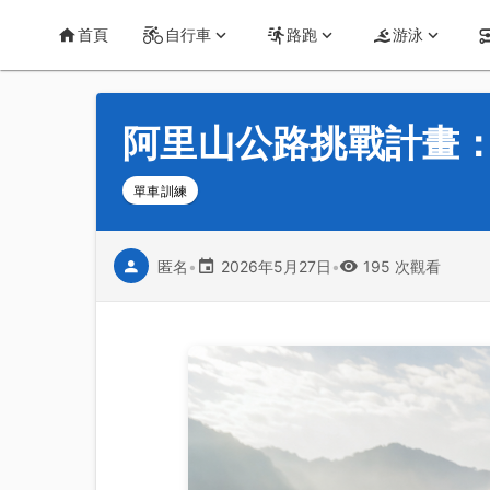
首頁
運動知識
詳情
CT Yeh 公路車基地
首頁
自行車
路跑
游泳
阿里山公路挑戰計畫：
單車訓練
匿名
•
2026年5月27日
•
195 次觀看