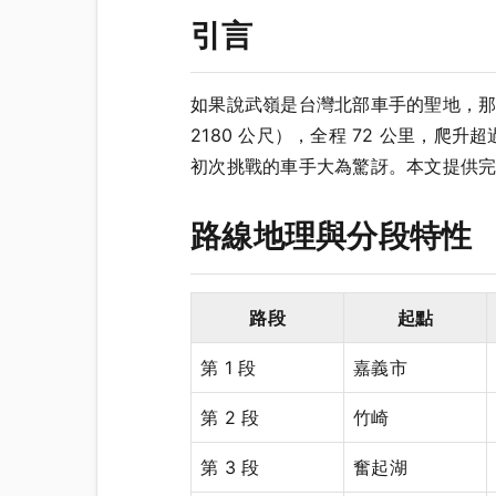
引言
如果說武嶺是台灣北部車手的聖地，那
2180 公尺），全程 72 公里，爬升
初次挑戰的車手大為驚訝。本文提供
路線地理與分段特性
路段
起點
第 1 段
嘉義市
第 2 段
竹崎
第 3 段
奮起湖