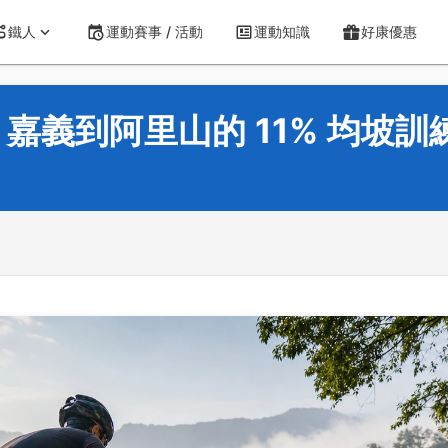
鐵人
運動賽事 / 活動
運動知識
好康優惠
嘉義到阿里山的 11% 均坡訓