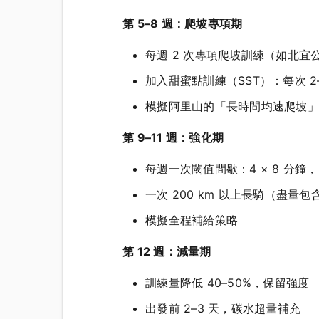
第 5–8 週：爬坡專項期
每週 2 次專項爬坡訓練（如北宜
加入甜蜜點訓練（SST）：每次 2–3 
模擬阿里山的「長時間均速爬坡」：
第 9–11 週：強化期
每週一次閾值間歇：4 × 8 分鐘，FT
一次 200 km 以上長騎（盡量包含
模擬全程補給策略
第 12 週：減量期
訓練量降低 40–50%，保留強度
出發前 2–3 天，碳水超量補充