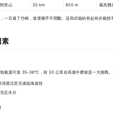
阿里山
20 km
850 m
最高難度
」，一旦過了竹崎，坡度幾乎不間斷。這與武嶺的有起有伏截然
因素
氣溫可達 35–38°C，前 30 公里在高溫中爬坡是一大挑戰
利用清晨涼意完成低海拔段
充足水分
」