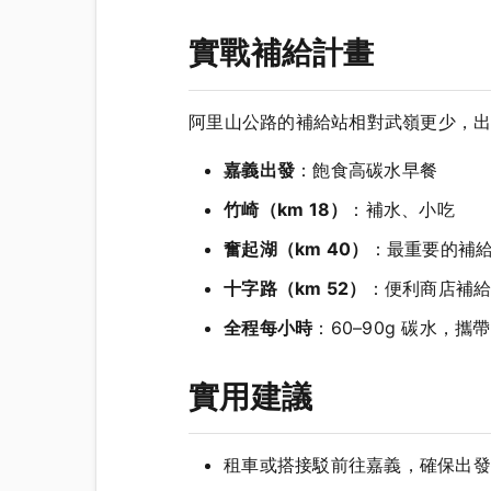
實戰補給計畫
阿里山公路的補給站相對武嶺更少，
嘉義出發
：飽食高碳水早餐
竹崎（km 18）
：補水、小吃
奮起湖（km 40）
：最重要的補
十字路（km 52）
：便利商店補
全程每小時
：60–90g 碳水，攜帶
實用建議
租車或搭接駁前往嘉義，確保出發