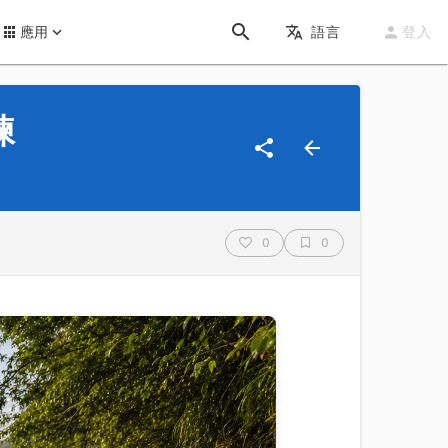
應用
語言
登入
練
0
0