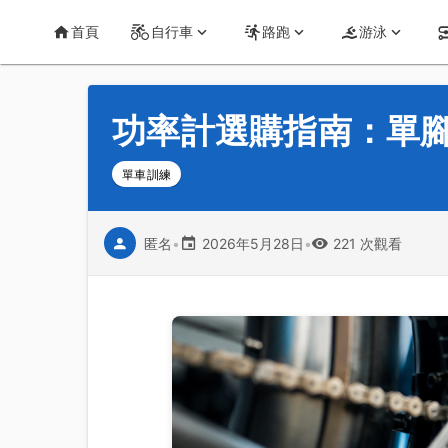
首頁
運動知識
詳情
CT Yeh 公路車基地
首頁
自行車
路跑
游泳
功率計選購指南：單腳
單車訓練
匿名
•
2026年5月28日
•
221 次觀看