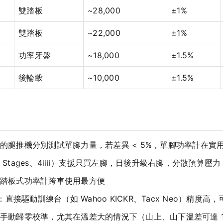
雙踏板
~28,000
±1%
雙踏板
~22,000
±1%
功率牙盤
~18,000
±1.5%
後輪轂
~10,000
±1.5%
的腿推機分別測試單腳力量，若差異 < 5%，單腳功率計在實
Stages、4iiii）支援只買左腳，日後升級右腳，分散預算壓力
踏板式功率計跨車使用最方便
：直接驅動訓練台（如 Wahoo KICKR、Tacx Neo）精度
手動歸零校準，尤其在溫差大的情況下（山上、山下溫差可達 1