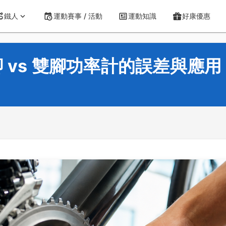
鐵人
運動賽事 / 活動
運動知識
好康優惠
 vs 雙腳功率計的誤差與應用