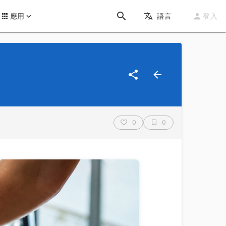
應用
語言
登入
0
0