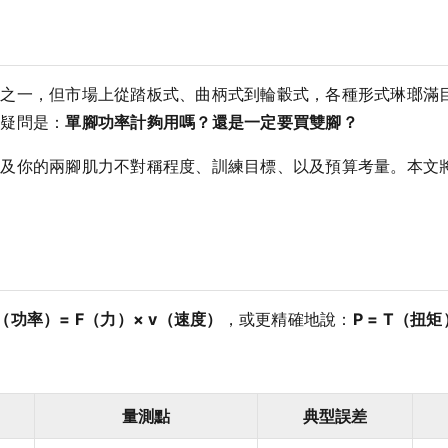
，但市場上從踏板式、曲柄式到輪轂式，各種形式琳瑯滿目，價格從 
的疑問是：
單腳功率計夠用嗎？還是一定要買雙腳？
涉及你的兩腳肌力不對稱程度、訓練目標、以及預算考量。本文
（功率）= F（力）× v（速度）
，或更精確地說：
P = T（扭
量測點
典型誤差