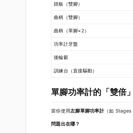
踏板（雙腳）
曲柄（雙腳）
曲柄（單腳×2）
功率計牙盤
後輪轂
訓練台（直接驅動）
單腳功率計的「雙倍
當你使用
左腳單腳功率計
（如 Stag
問題出在哪？