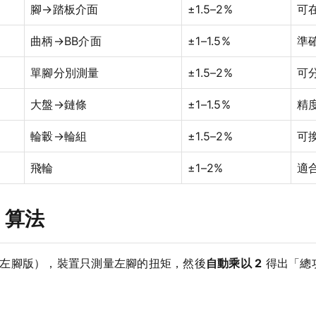
腳→踏板介面
±1.5–2%
可
曲柄→BB介面
±1–1.5%
準
單腳分別測量
±1.5–2%
可
大盤→鏈條
±1–1.5%
精
輪轂→輪組
±1.5–2%
可
飛輪
±1–2%
適
」算法
es 左腳版），裝置只測量左腳的扭矩，然後
自動乘以 2
得出「總