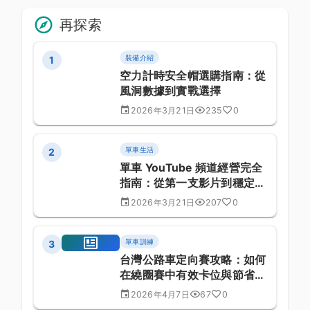
再探索
裝備介紹
1
空力計時安全帽選購指南：從
風洞數據到實戰選擇
2026年3月21日
235
0
單車生活
2
單車 YouTube 頻道經營完全
指南：從第一支影片到穩定成
長
2026年3月21日
207
0
單車訓練
3
台灣公路車定向賽攻略：如何
在繞圈賽中有效卡位與節省體
力
2026年4月7日
67
0