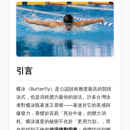
引言
蝶泳（Butterfly）是公認技術難度最高的競技
泳式，也是消耗體力最快的游法。許多台灣泳
者對蝶泳既著迷又畏懼——著迷於它的美感與
爆發力，畏懼於容易「死在中途」的體力消
耗。蝶泳速度的秘密不在於「更用力划」，而
在於找到正確的
波浪律動節奏
：身體從頭到腳