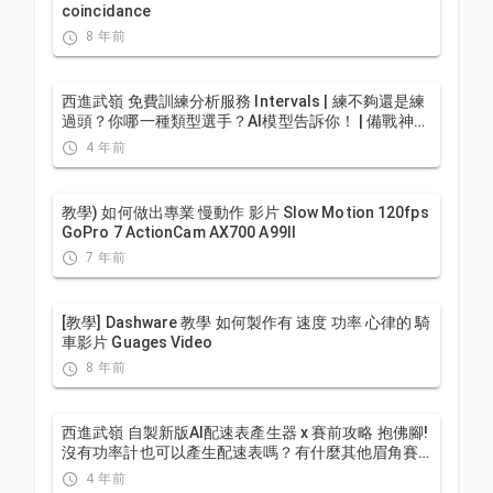
coincidance
8 年前
西進武嶺 免費訓練分析服務 Intervals | 練不夠還是練
過頭？你哪一種類型選手？AI模型告訴你！ | 備戰神器
| 公路車 訓練 | CT Yeh
4 年前
教學) 如何做出專業 慢動作 影片 Slow Motion 120fps
GoPro 7 ActionCam AX700 A99II
7 年前
[教學] Dashware 教學 如何製作有 速度 功率 心律的 騎
車影片 Guages Video
8 年前
西進武嶺 自製新版AI配速表產生器 x 賽前攻略 抱佛腳!
沒有功率計也可以產生配速表嗎？有什麼其他眉角賽
前要注意的呢? | 西進武嶺 / 東進武嶺 KOM 攻略 | 公路
4 年前
車 | CT Yeh