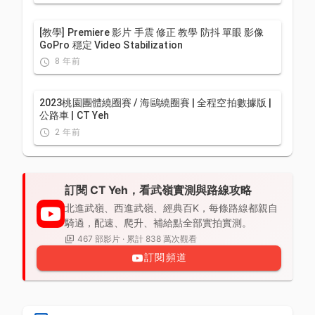
[教學] Premiere 影片 手震 修正 教學 防抖 單眼 影像
GoPro 穩定 Video Stabilization
8 年前
2023桃園團體繞圈賽 / 海鷗繞圈賽 | 全程空拍數據版 |
公路車 | CT Yeh
2 年前
訂閱 CT Yeh，看武嶺實測與路線攻略
北進武嶺、西進武嶺、經典百K，每條路線都親自
騎過，配速、爬升、補給點全部實拍實測。
467 部影片 · 累計 838 萬次觀看
訂閱頻道