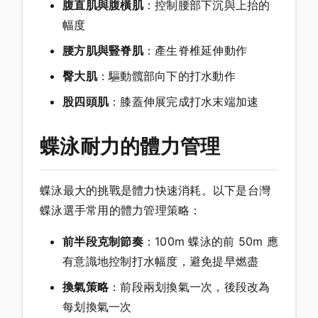
腹直肌與腹橫肌
：控制腰部下沉與上抬的
幅度
腰方肌與豎脊肌
：產生脊椎延伸動作
臀大肌
：驅動髖部向下的打水動作
股四頭肌
：膝蓋伸展完成打水末端加速
蝶泳耐力的體力管理
蝶泳最大的挑戰是體力快速消耗。以下是台灣
蝶泳選手常用的體力管理策略：
前半段克制節奏
：100m 蝶泳的前 50m 應
有意識地控制打水幅度，避免提早燃盡
換氣策略
：前段兩划換氣一次，後段改為
每划換氣一次