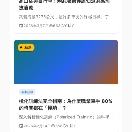
高山症與自行車：騎武嶺前你該知道的高海
拔適應
武嶺海拔3275公尺，是許多車友的終極目標。了解
高山症的成因與預防，才能安全完成這趟高海拔挑
2026年3月7日
663
0
0
戰。
精選
單車訓練
極化訓練法完全指南：為什麼職業車手 80%
的時間都在「慢騎」？
深入解析極化訓練（Polarized Training）的科學
原理，了解為什麼頂尖車手把大部分訓練時間花在
2026年2月14日
658
0
0
低強度，卻能獲得最大的體能提升。