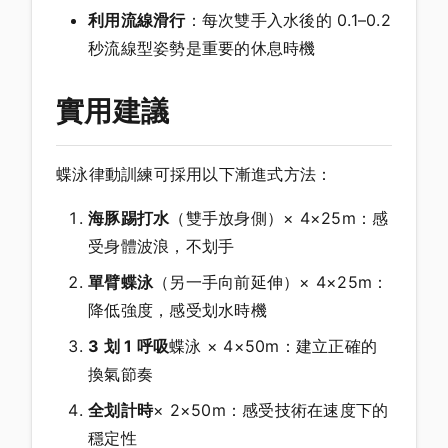
利用流線滑行
：每次雙手入水後的 0.1–0.2
秒流線型姿勢是重要的休息時機
實用建議
蝶泳律動訓練可採用以下漸進式方法：
海豚踢打水
（雙手放身側）× 4×25m：感
受身體波浪，不划手
單臂蝶泳
（另一手向前延伸）× 4×25m：
降低強度，感受划水時機
3 划 1 呼吸
蝶泳 × 4×50m：建立正確的
換氣節奏
全划計時
× 2×50m：感受技術在速度下的
穩定性