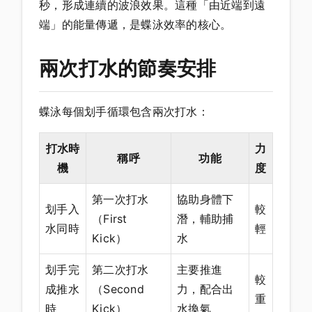
秒，形成連續的波浪效果。這種「由近端到遠
端」的能量傳遞，是蝶泳效率的核心。
兩次打水的節奏安排
蝶泳每個划手循環包含兩次打水：
打水時
力
稱呼
功能
機
度
第一次打水
協助身體下
划手入
較
（First
潛，輔助捕
水同時
輕
Kick）
水
划手完
第二次打水
主要推進
較
成推水
（Second
力，配合出
重
時
Kick）
水換氣