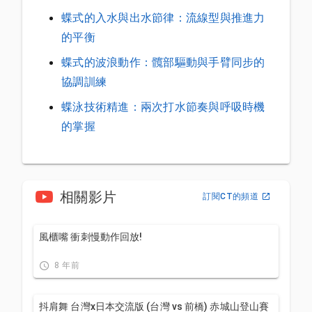
蝶式的入水與出水節律：流線型與推進力
的平衡
蝶式的波浪動作：髖部驅動與手臂同步的
協調訓練
蝶泳技術精進：兩次打水節奏與呼吸時機
的掌握
相關影片
訂閱CT的頻道
風櫃嘴 衝刺慢動作回放!
8 年前
抖肩舞 台灣x日本交流版 (台灣 vs 前橋) 赤城山登山賽