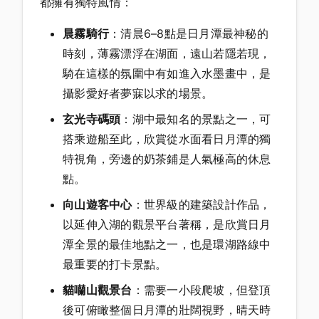
都擁有獨特風情：
晨霧騎行
：清晨6–8點是日月潭最神秘的
時刻，薄霧漂浮在湖面，遠山若隱若現，
騎在這樣的氛圍中有如進入水墨畫中，是
攝影愛好者夢寐以求的場景。
玄光寺碼頭
：湖中最知名的景點之一，可
搭乘遊船至此，欣賞從水面看日月潭的獨
特視角，旁邊的奶茶鋪是人氣極高的休息
點。
向山遊客中心
：世界級的建築設計作品，
以延伸入湖的觀景平台著稱，是欣賞日月
潭全景的最佳地點之一，也是環湖路線中
最重要的打卡景點。
貓囒山觀景台
：需要一小段爬坡，但登頂
後可俯瞰整個日月潭的壯闊視野，晴天時