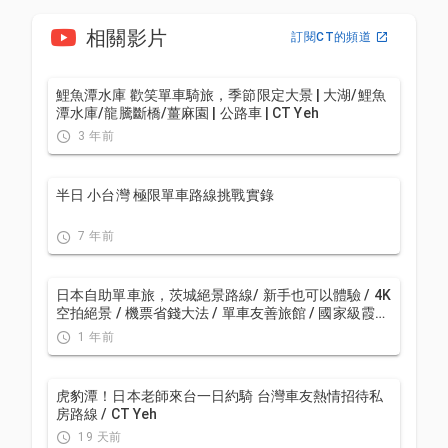
相關影片
訂閱CT的頻道
鯉魚潭水庫 歡笑單車騎旅，季節限定大景 | 大湖/鯉魚
潭水庫/龍騰斷橋/薑麻園 | 公路車 | CT Yeh
3 年前
半日 小台灣 極限單車路線挑戰實錄
7 年前
日本自助單車旅，茨城絕景路線/ 新手也可以體驗 / 4K
空拍絕景 / 機票省錢大法 / 單車友善旅館 / 國家級霞之
浦180K自行車道 / feat. 緯緯 / CT Yeh
1 年前
虎豹潭！日本老師來台一日約騎 台灣車友熱情招待私
房路線 / CT Yeh
19 天前