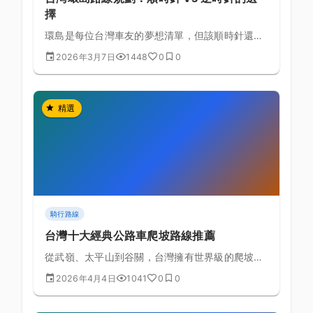
擇
環島是每位台灣車友的夢想清單，但該順時針還是
逆時針？從風向、路況、補給到景觀，全方位分析
2026年3月7日
1448
0
0
兩種方向的優劣。
精選
騎行路線
台灣十大經典公路車爬坡路線推薦
從武嶺、太平山到谷關，台灣擁有世界級的爬坡路
線，本文整理10條最值得挑戰的經典爬坡路線。
2026年4月4日
1041
0
0