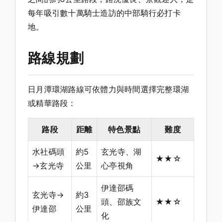
每年吸引數十萬騎士造訪的中部騎行必打卡
地。
路線規劃
日月潭環湖路線可依體力與時間選擇完整環湖
或精華路段：
路段
距離
特色景點
難度
水社碼頭
約5
玄光寺、湖
★★☆
→玄光寺
公里
心亭視角
伊達邵碼
玄光寺→
約3
頭、邵族文
★★☆
伊達邵
公里
化