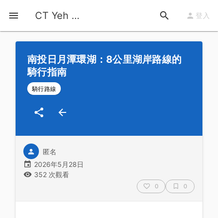
首頁
運動知識
詳情
CT Yeh 公路車基地
登入
南投日月潭環湖：8公里湖岸路線的
騎行指南
騎行路線
匿名
2026年5月28日
352 次觀看
0
0