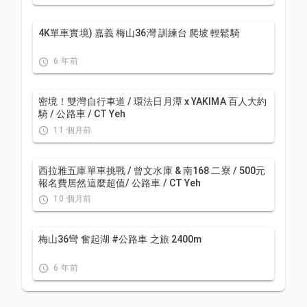
4K單車實境) 嘉義 梅山36灣 訓練台 爬坡 輕鬆騎
6 年前
密境！雙灣自行車道 / 環法日月潭 x YAKIMA 百人大約
騎 / 公路車 / CT Yeh
11 個月前
西拉雅五庫單車挑戰 / 曾文水庫 & 南168 二寮 / 500元
報名費居然這麼超值/ 公路車 / CT Yeh
10 個月前
梅山36彎 奮起湖 #公路車 之旅 2400m
6 年前