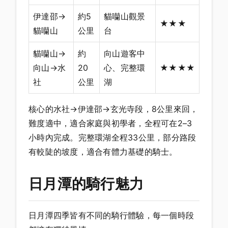
伊達邵→
約5
貓囒山觀景
★★★
貓囒山
公里
台
貓囒山→
約
向山遊客中
向山→水
20
心、完整環
★★★★
社
公里
湖
核心的水社→伊達邵→玄光寺段，8公里來回，
難度適中，適合家庭與初學者，全程可在2–3
小時內完成。完整環湖全程33公里，部分路段
有較陡的坡度，適合有體力基礎的騎士。
日月潭的騎行魅力
日月潭四季皆有不同的騎行體驗，每一個時段