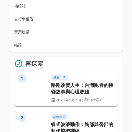
補給站
自行車租借
實用建議
結語
再探索
單車生活
1
路跑改變人生：台灣跑者的轉
變故事與心理收穫
2026年5月28日
248
0
訓練科學
2
蝶式波浪動作：胸部與臀部的
起伏協調訓練