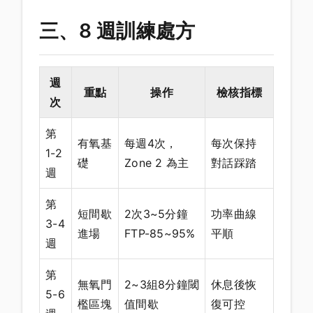
三、8 週訓練處方
週
重點
操作
檢核指標
次
第
有氧基
每週4次，
每次保持
1-2
礎
Zone 2 為主
對話踩踏
週
第
短間歇
2次3~5分鐘
功率曲線
3-4
進場
FTP-85~95%
平順
週
第
無氧門
2~3組8分鐘閾
休息後恢
5-6
檻區塊
值間歇
復可控