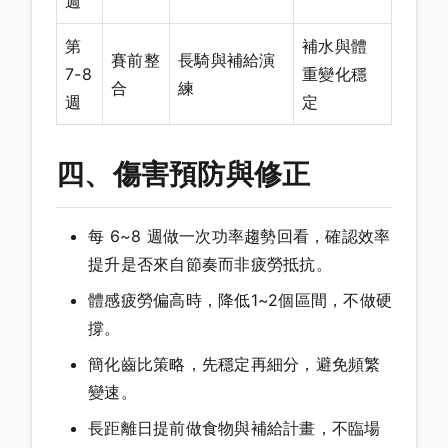
週
第
補水與體
賽前整
長騎與補給演
7-8
重變化穩
合
練
週
定
四、傷害預防與修正
每 6~8 週做一次功率趨勢回看，確認效率
提升是否來自節奏而非疲勞抵抗。
體感疲勞偏高時，降低1~2個區間，不做硬
撐。
簡化齒比策略，先穩定再細分，避免頻繁
變速。
長距離日提前做食物與補給計畫，不臨場