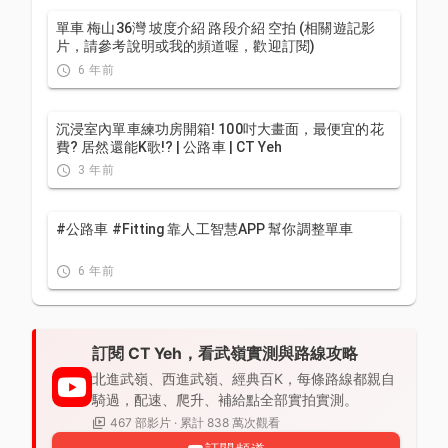
單車 梅山36灣 坡度介紹 路段介紹 空拍 (相關遊記影
片，請參考說明或我的頻道喔，歡迎訂閱)
6 年前
沉浸室內單車練功房開箱! 100吋大畫面，最便宜的花
費? 居然還能K歌!? | 公路車 | CT Yeh
3 年前
#公路車 #Fitting 靠人工智慧APP 幫你調整單車
6 年前
訂閱 CT Yeh，看武嶺實測與路線攻略
北進武嶺、西進武嶺、經典百K，每條路線都親自
騎過，配速、爬升、補給點全部實拍實測。
467 部影片 · 累計 838 萬次觀看