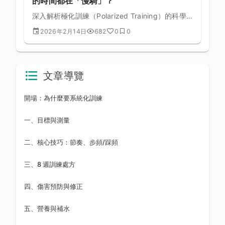
的時間都在「慢騎」？
深入解析極化訓練（Polarized Training）的科學
原理，了解為什麼頂尖車手把大部分訓練時間花在
2026年2月14日
682
0
0
低強度，卻能獲得最大的體能提升。
文章導覽
開場：為什麼要系統化訓練
一、目標與測量
二、核心技巧：節奏、步頻/踩頻
三、8 週訓練處方
四、傷害預防與修正
五、營養與補水