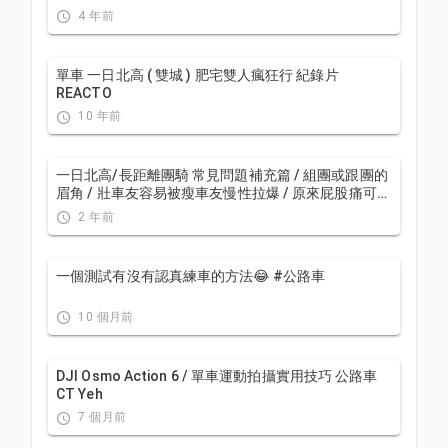
| 公路車 訓練 | CT Yeh
4 年前
單車 一日北高 ( 雙城 ) 肥宅雙人瘋狂行 紀錄片
REACTO
10 年前
一日北高/長距離團騎 常見問題補充篇 / 組團或跟團的
眉角 / 壯車友容易被瘦車友慢性拉爆 / 原來屁股痛可能
是這個原因...？ / 風場配速法 / 公路車 / CT Yeh
2 年前
一個測試有沒有認真練車的方法😂 #公路車
10 個月前
DJI Osmo Action 6 / 單車運動拍攝實用技巧 公路車
CT Yeh
7 個月前