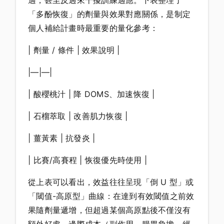
適，甚至反過來干擾訓練適應。下表整理了
「多酚恢復」的劑量與效果對應關係，是制定
個人補給計畫時最重要的量化參考：
| 劑量 / 條件 | 效果說明 |
|—|—|
| 酸櫻桃汁 | 降 DOMS、加速恢復 |
| 石榴萃取 | 改善肌力恢復 |
| 薑黃素 | 抗發炎 |
| 比賽/高賽程 | 恢復優先時使用 |
從上表可以看出，效益往往呈現「倒 U 型」或
「閾值-高原型」曲線：在達到有效閾值之前效
果隨劑量遞增，但超過某個高原點後不僅沒有