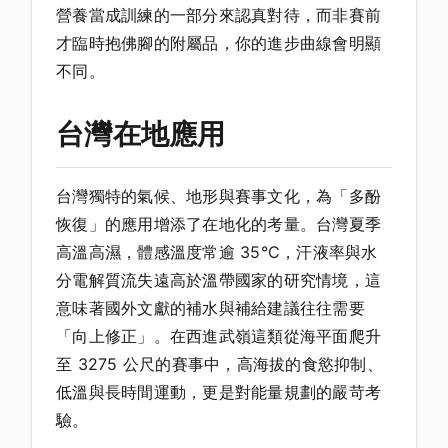
營養當成訓練的一部分來認真對待，而非賽前
才臨時抱佛腳的附屬品，你的進步曲線會明顯
不同。
台灣在地應用
台灣獨特的氣候、地形與賽事文化，為「多酚
恢復」的應用增添了在地化的考量。台灣夏季
高溫高濕，體感溫度常逾 35°C，汗液率與水
分電解質流失遠高於溫帶國家的研究情境，這
意味著國外文獻的補水與補給建議往往需要
「向上修正」。在西進武嶺這類從海平面爬升
至 3275 公尺的賽事中，高海拔的食慾抑制、
低溫與長時間運動，更是對能量規劃的嚴苛考
驗。