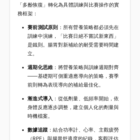
「多酚恢復」轉化為具體訓練與比賽操作的實
務框架：
賽前測試原則
：所有營養策略都必須先在
訓練中演練，「比賽日絕不嘗試新東西」
是鐵則。腸胃對新補給的耐受需要時間建
立。
週期化思維
：將營養策略與訓練週期對齊
——基礎期可側重適應導向的策略，賽季
前則轉為表現導向的補給最佳化。
漸進式導入
：從低劑量、低頻率開始，依
身體反應逐步調整，建立個人化的劑量與
時機檔案。
數據追蹤
：結合功率計、心率、主觀疲勞
（RPE）與腸胃舒適度的紀錄，客觀評估