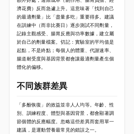
額外好處，邊際成本（副作用、腸胃負擔、經
濟花費）反而急遽上升。這意味著「找到自己
的最適劑量」比「盡量多吃」重要得多。建議
在訓練中（而非比賽日）逐步測試不同劑量，
記錄主觀感受、腸胃反應與功率數據，建立屬
於自己的劑量檔案。切記：實驗室的平均值是
起點，不是終點；每個人的體重、代謝速率、
腸道耐受度與基因背景都會讓最適劑量產生個
體化的偏移。
不同族群差異
「多酚恢復」的效益並非人人均等。年齡、性
別、訓練程度、體型與基因背景，都會顯著調
節個體的反應幅度。忽略這些差異而套用單一
建議，是運動營養最常見的錯誤之一。