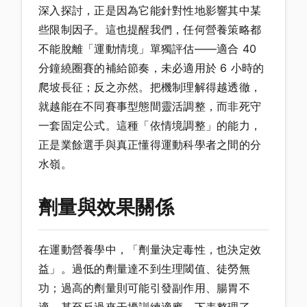
深入探討，正是因為它能針對性地影響其中某
些限制因子。這也提醒我們，任何營養策略都
不能脫離「運動情境」單獨評估——適合 40
分鐘繞圈賽的補給節奏，未必適用於 6 小時的
爬坡長征；反之亦然。把機制理解得越透徹，
就越能在不同賽事型態間靈活調整，而非死守
一套固定公式。這種「依情境調整」的能力，
正是業餘選手與真正懂得運動科學者之間的分
水嶺。
劑量與效果關係
在運動營養學中，「劑量決定毒性，也決定效
益」。過低的劑量達不到生理閾值、徒勞無
功；過高的劑量則可能引發副作用、腸胃不