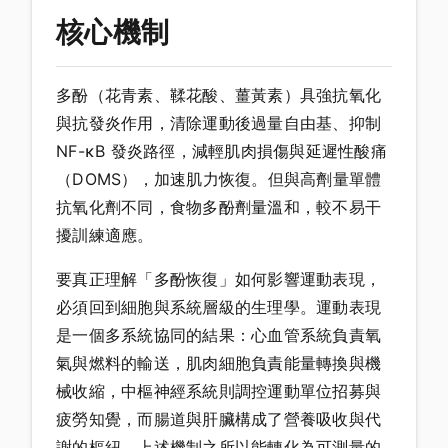
核心機制
多酚（花青素、鞣花酸、薑黃素）具強抗氧化
與抗發炎作用，清除運動後過量自由基、抑制
NF-κB 發炎路徑，減輕肌肉損傷與延遲性酸痛
（DOMS），加速肌力恢復。但與高劑量單體
抗氧化劑不同，食物多酚劑量溫和，較不易干
擾訓練適應。
要真正理解「多酚恢復」如何影響運動表現，
必須回到細胞與系統層級的生理學。運動表現
是一個多系統協同的結果：心血管系統負責氧
氣與燃料的輸送，肌肉細胞負責能量轉換與機
械收縮，中樞神經系統則調控運動單位招募與
疲勞知覺，而腸道與肝臟構成了營養吸收與代
謝的樞紐。上述機制之所以能轉化為可測量的