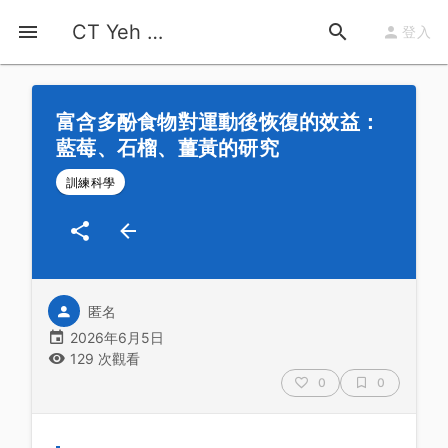
首頁
運動知識
詳情
CT Yeh 公路車基地
登入
富含多酚食物對運動後恢復的效益：
藍莓、石榴、薑黃的研究
訓練科學
匿名
2026年6月5日
129 次觀看
0
0