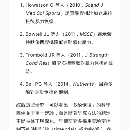
Howatson G 等人（2010，
Scand J
Med Sci Sports
）證實酸櫻桃汁加速馬拉
松後肌力恢復。
Bowtell JL 等人（2011，
MSSE
）顯示蒙
特默倫西櫻桃降低運動氧化壓力。
Trombold JR 等人（2011，
J Strength
Cond Res
）研究石榴萃取對肌力恢復的效
益。
Bell PG 等人（2014，
Nutrients
）回顧多
酚對運動恢復的機制。
綜觀這些研究，可以看出「多酚恢復」的科學
圖像並非單一定論，而是隨著研究方法的精進
不斷被修正與深化。早期研究多採用實驗室控
制下的時間試驗（time trial）或力竭測試，後