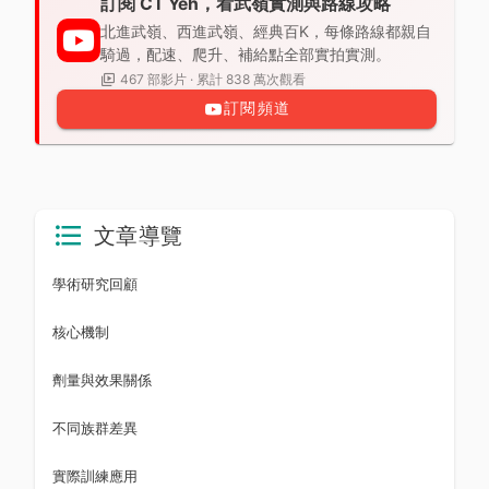
訂閱 CT Yeh，看武嶺實測與路線攻略
北進武嶺、西進武嶺、經典百K，每條路線都親自
騎過，配速、爬升、補給點全部實拍實測。
467 部影片 · 累計 838 萬次觀看
訂閱頻道
文章導覽
學術研究回顧
核心機制
劑量與效果關係
不同族群差異
實際訓練應用