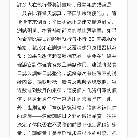
許多人在執行營養計畫時，最常犯的錯誤是
「只在比賽當天認真，平日訓練隨便吃」。這
恰恰本末倒置：平日訓練正是建立腸道耐受、
測試劑量、培養補給節奏的最佳實驗室。如果
你希望比賽日能順利執行每小時 80 克碳水的
補給，就必須在訓練中反覆演練到身體習以為
常；如果你想倚賴某種補充品，更要在訓練中
確認它對你確實有效且無副作用。建議將營養
日誌與訓練日誌整合，記錄每次關鍵課表的補
給內容、攝取時機、腸胃反應與表現數據。經
過數週到數月的累積，這份個人化資料庫的價
值，將遠超過任何一篇通用的營養指南。此
外，也別忽略「練後恢復補給」這個常被低估
的環節——連續訓練日之間的恢復品質，往往
決定了你能否在不受傷的前提下穩定累積訓練
量，而訓練量正是長期進步最根本的引擎。把