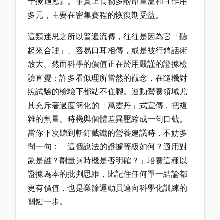
干擾適應』。事實上食物多酚劑量溫和且作用
多元，主要在密集賽程的恢復期受益。
這類迷思之所以普遍流傳，往往是因為它「聽
起來合理」、容易口耳相傳，或是被行銷話術
放大。然而科學的價值正在於用嚴謹的證據檢
驗直覺：許多看似理所當然的觀念，在隨機對
照試驗的檢驗下都站不住腳。運動營養領域尤
其充斥著過度簡化的「萬靈丹」式宣傳，把複
雜的劑量、時機與個體差異壓縮成一句口號。
當你下次聽到斬釘截鐵的營養建議時，不妨多
問一句：「這個說法的證據等級如何？適用對
象是誰？劑量與時機是否明確？」培養這種以
證據為本的批判思維，比記住任何單一結論都
更有價值，也是業餘運動員邁向科學化訓練的
關鍵一步。