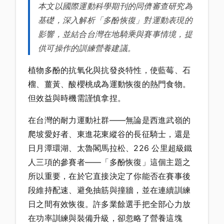
本文以國際運動科學期刊的同儕審查研究為
基礎，深入解析「多酚恢復」對運動表現的
影響，並結合台灣在地騎乘與賽事情境，提
供可操作的訓練營養建議。
植物多酚的抗氧化與抗發炎特性，使藍莓、石
榴、薑黃、酸櫻桃成為運動恢復的熱門食物。
但效益與時機需謹慎拿捏。
在台灣的耐力運動社群——無論是西進武嶺的
爬坡愛好者、東進花東縱谷的長征騎士，還是
日月潭環湖、太魯閣馬拉松、226 公里超級鐵
人三項的參賽者——「多酚恢復」這個主題之
所以重要，在於它直接決定了你能否在賽事後
段維持配速、避免抽筋與撞牆，並在連續訓練
日之間有效恢復。許多業餘選手把全部心力放
在功率訓練與裝備升級，卻忽略了營養這塊