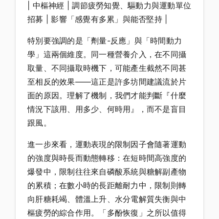
| 中樞神經 | 調節疲勞知覺、驅動力與運動單位
招募 | 影響「感覺有多累」與能否堅持 |
特別要強調的是「劑量-反應」與「時間動力
學」這兩個維度。同一種營養介入，在不同攝
取量、不同攝取時機下，可能產生截然不同甚
至相反的效果——這正是許多坊間建議流於片
面的原因。理解了機制，我們才能判斷『什麼
情況下該用、用多少、何時用』，而不是盲目
跟風。
進一步來看，運動表現的限制因子會隨著運動
的強度與時長而動態轉移：在短時間高強度的
爆發中，限制往往來自磷酸系統與糖解副產物
的累積；在數小時的長距離耐力中，限制則轉
向肝糖耗竭、體溫上升、水分電解質失衡與中
樞疲勞的綜合作用。「多酚恢復」之所以值得