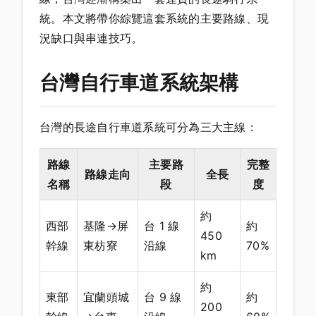
統。本文將帶你綜覽這套系統的主要路線、現
況缺口與串連技巧。
台灣自行車道系統架構
台灣的長途自行車道系統可分為三大主線：
路線
主要路
完整
路線走向
全長
名稱
段
度
約
西部
基隆→屏
台 1 線
約
450
幹線
東枋寮
沿線
70%
km
約
東部
宜蘭頭城
台 9 線
約
200