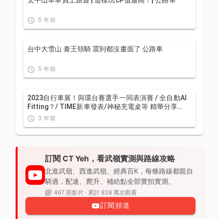
5 年前
台中大雪山 膏王領騎 震到都沒畫面了 公路車
5 年前
2023自行車展！與環台賽選手一同表演賽 / 全自動AI
Fitting？/ TIME新車發表/神秘充電桌等 精華分享
VLOG | CT Yeh | 公路車
3 年前
訂閱 CT Yeh，看武嶺實測與路線攻略
北進武嶺、西進武嶺、經典百K，每條路線都親自
騎過，配速、爬升、補給點全部實拍實測。
467 部影片 · 累計 838 萬次觀看
訂閱頻道