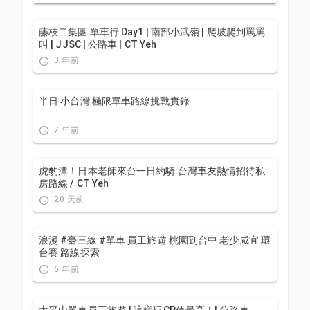
藤枝二集團 單車行 Day1 | 南部小武嶺 | 爬坡爬到罵罵
叫 | JJSC | 公路車 | CT Yeh
3 年前
半日 小台灣 極限單車路線挑戰實錄
7 年前
虎豹潭！日本老師來台一日約騎 台灣車友熱情招待私
房路線 / CT Yeh
20 天前
浪漫 #臺三線 #單車 員工旅遊 桃園到台中 老少咸宜 環
台賽 路線探索
6 年前
太平山單車員工旅遊 | 這樣玩CP值最高！| 公路車