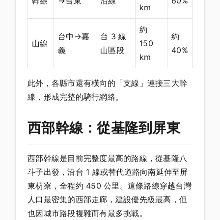
幹線
→台東
沿線
60%
km
約
台中→嘉
台 3 線
約
山線
150
義
山區段
40%
km
此外，各縣市還有橫向的「支線」連接三大幹
線，形成完整的騎行網絡。
西部幹線：從基隆到屏東
西部幹線是目前完整度最高的路線，從基隆八
斗子出發，沿台 1 線或替代道路向南延伸至屏
東枋寮，全程約 450 公里。這條路線穿越台灣
人口最密集的西部走廊，建設優先級最高，但
也因城市路段複雜而有最多挑戰。