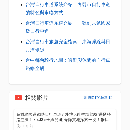
台灣自行車道系統介紹：各縣市自行車道
的特色與串聯方式
台灣自行車道系統介紹：一號到六號國家
級自行車道
台灣自行車旅遊完全指南：東海岸線與日
月潭環線
台中都會騎行地圖：通勤與休閒的自行車
路線全解
相關影片
訂閱CT的頻道
高雄綠園道鐵路自行車道 / 外地人能輕鬆駕馭 還是整
路崩潰？ / 2025 全線開通 春節實地探索一次！(附
GPS連結）/ 公路車 / CT Yeh
1 年前