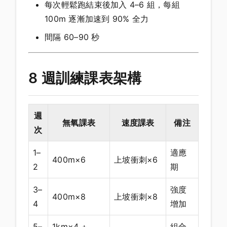
每次輕鬆跑結束後加入 4–6 組，每組
100m 逐漸加速到 90% 全力
間隔 60–90 秒
8 週訓練課表架構
週
無氧課表
速度課表
備注
次
1–
適應
400m×6
上坡衝刺×6
2
期
3–
強度
400m×8
上坡衝刺×8
4
增加
5–
1km×4 +
組合