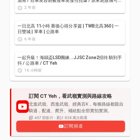
眉角 / 壯車友容易被瘦車友慢性拉爆 / 原來屁股痛可能
是這個原因...？ / 風場配速法 / 公路車 / CT Yeh
2 年前
一日北高 11小時 賽後心得分享篇 | TWB北高360 | 一
日雙城 | 單車 | 公路車
6 年前
一起升級！海鷗盃LSD團練...JJSC Zone2招待 騎到手
抖 / 公路車 / CT Yeh
16 小時前
訂閱 CT Yeh，看武嶺實測與路線攻略
北進武嶺、西進武嶺、經典百K，每條路線都親自
騎過，配速、爬升、補給點全部實拍實測。
467 部影片 · 累計 838 萬次觀看
訂閱頻道