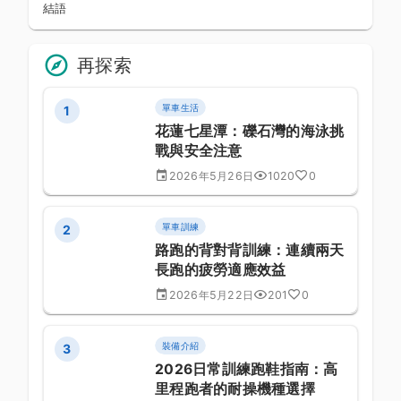
結語
再探索
單車生活
1
花蓮七星潭：礫石灣的海泳挑
戰與安全注意
2026年5月26日
1020
0
單車訓練
2
路跑的背對背訓練：連續兩天
長跑的疲勞適應效益
2026年5月22日
201
0
裝備介紹
3
2026日常訓練跑鞋指南：高
里程跑者的耐操機種選擇