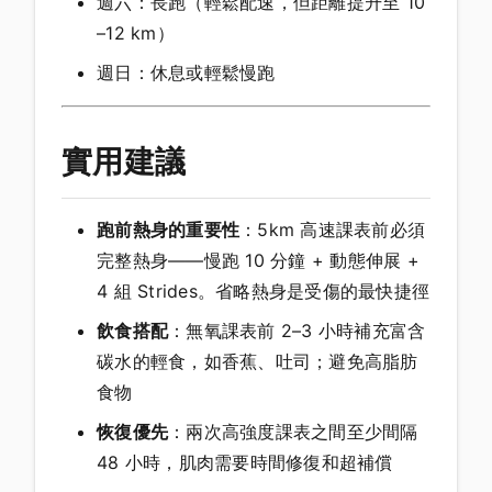
週六：長跑（輕鬆配速，但距離提升至 10
–12 km）
週日：休息或輕鬆慢跑
實用建議
跑前熱身的重要性
：5km 高速課表前必須
完整熱身——慢跑 10 分鐘 + 動態伸展 +
4 組 Strides。省略熱身是受傷的最快捷徑
飲食搭配
：無氧課表前 2–3 小時補充富含
碳水的輕食，如香蕉、吐司；避免高脂肪
食物
恢復優先
：兩次高強度課表之間至少間隔
48 小時，肌肉需要時間修復和超補償