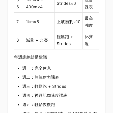
Strides×6
6
400m×4
課表
最高
7
1km×5
上坡衝刺×10
強度
輕鬆跑 +
比賽
8
減量 + 比賽
Strides
週
每週訓練結構建議：
週一：完全休息
週二：無氧耐力課表
週三：輕鬆跑 + Strides
週四：神經肌肉速度課表
週五：輕鬆恢復跑