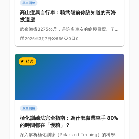
單車訓練
高山症與自行車：騎武嶺前你該知道的高海
拔適應
武嶺海拔3275公尺，是許多車友的終極目標。了解
高山症的成因與預防，才能安全完成這趟高海拔挑
2026年3月7日
666
0
0
戰。
精選
單車訓練
極化訓練法完全指南：為什麼職業車手 80%
的時間都在「慢騎」？
深入解析極化訓練（Polarized Training）的科學