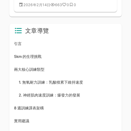
原理，了解為什麼頂尖車手把大部分訓練時間花在
2026年2月14日
663
0
0
低強度，卻能獲得最大的體能提升。
文章導覽
引言
5km 的生理挑戰
兩大核心訓練類型
1. 無氧耐力訓練：乳酸積累下維持速度
2. 神經肌肉速度訓練：爆發力的發展
8 週訓練課表架構
實用建議