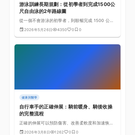
游泳訓練長期規劃：從初學者到完成1500公
尺自由泳的2年路線圖
從一個不會游泳的初學者，到順暢完成 1500 公尺
自由泳——這個目標兩年內完全可行。本文提供詳
2026年5月26日
4350
0
0
細的分階段訓練路線圖，包含每週課表範本、里程
碑評估與常見瓶頸突破策略。
健康與醫學
自行車手的正確伸展：騎前暖身、騎後收操
的完整流程
正確的伸展可以預防傷害、改善柔軟度和加速恢
復。為自行車手設計的完整伸展流程，包含騎前動
2026年3月8日
1262
0
0