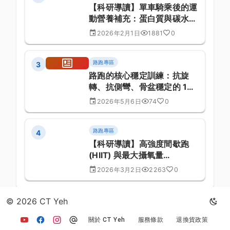
【科研導讀】單車騎乘後的運
動營養補充：蛋白質與碳水化
合物的最佳合成比例研究：臨
2026年2月1日
1881
0
床醫學與運動表現關係探討
(第 929 篇)
路跑專區
3
路跑的核心穩定訓練：抗旋
轉、抗側彎、骨盆穩定的 15
個動作
2026年5月6日
74
0
路跑專區
4
【科研導讀】高強度間歇跑
(HIIT) 與最大攝氧量
(VO2Max) 生理學適應的最新
2026年3月2日
2263
0
文獻回顧的生物力學量化實驗
報告 (第 1186 篇)
© 2026 CT Yeh
返回文章列表
關於 CT Yeh
服務條款
退換貨政策