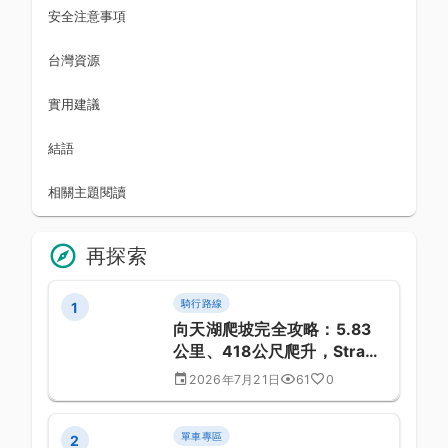
安全注意事項
台灣資源
實用建議
結語
相關主題閱讀
再探索
騎行路線
1
向天湖爬坡完全攻略：5.83
公里、418公尺爬升，Strava
認證的南庄經典硬爬
2026年7月21日
61
0
單車專區
2