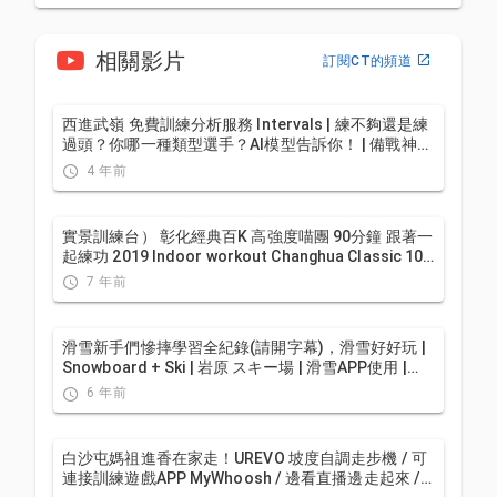
相關影片
訂閱CT的頻道
西進武嶺 免費訓練分析服務 Intervals | 練不夠還是練
過頭？你哪一種類型選手？AI模型告訴你！ | 備戰神器
| 公路車 訓練 | CT Yeh
4 年前
實景訓練台） 彰化經典百K 高強度喵團 90分鐘 跟著一
起練功 2019 Indoor workout Changhua Classic 100
Taiwan
7 年前
滑雪新手們慘摔學習全紀錄(請開字幕)，滑雪好好玩 |
Snowboard + Ski | 岩原 スキー場 | 滑雪APP使用 |
GoPro Max
6 年前
白沙屯媽祖進香在家走！UREVO 坡度自調走步機 / 可
連接訓練遊戲APP MyWhoosh / 邊看直播邊走起來 /