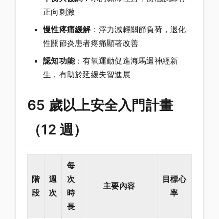
正向刺激
慢性疼痛緩解
：浮力減輕關節負荷，退化
性關節炎患者疼痛顯著改善
認知功能
：有氧運動促進海馬迴神經新
生，有助於延緩失智進展
65 歲以上安全入門計畫
（12 週）
每
階
週
次
目標心
主要內容
段
次
時
率
長