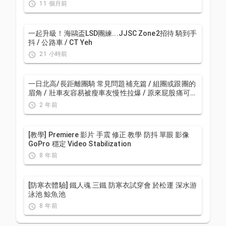
CT Yeh
11 個月前
一起升級！海鷗盃LSD團練...JJSC Zone2招待 騎到手
抖 / 公路車 / CT Yeh
21 小時前
一日北高/長距離團騎 常見問題補充篇 / 組團或跟團的
眉角 / 壯車友容易被瘦車友慢性拉爆 / 原來屁股痛可能
是這個原因...？ / 風場配速法 / 公路車 / CT Yeh
2 年前
[教學] Premiere 影片 手震 修正 教學 防抖 單眼 影像
GoPro 穩定 Video Stabilization
8 年前
[防寒衣體驗] 鐵人魂 三鐵 防寒衣試穿會 於松運 深水游
泳池 鯨魚池
8 年前