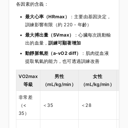
各因素的含義：
最大心率（HRmax）
：主要由基因決定，
訓練影響有限（約 220 - 年齡）
最大搏出量（SVmax）
：心臟每次跳動輸
出的血量，
訓練可顯著增加
動靜脈氧差（a-vO2 diff）
：肌肉從血液
提取氧氣的能力，也可透過訓練改善
VO2max
男性
女性
對
等級
（mL/kg/min）
（mL/kg/min）
乘
非常差
平
（<
＜35
＜28
鬆
35）
吃
可