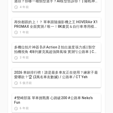
過頭？你哪一種類型選手？AI模型告訴你！ | 備戰神器
| 公路車 訓練 | CT Yeh
4 年前
再快都跟的上！？ 單車跟隨攝影機之王 HOVERAir X1
PROMAX 全面實測 / 唯一！8K畫質＆自行車專用模式
和跟蹤信標＆前後避障 / DJI Neo 可參考/ 公路車 / CT
1 年前
Yeh
多機位拍片神器 DJI Action 2 拍出速度張力感 | 類空
拍機視角 4陣列麥克風超強降風噪 實測! | 公路車 | CT
Yeh
3 年前
2026 車錶排行榜！誰是最多車友正在使用？練家子最
愛哪款？🏆 (2萬名車友數據) / 公路車 / CT Yeh
5 個月前
#雙崎部落 單車挑戰賽 心跳破200 #公路車 Neko's
Fun
6 年前