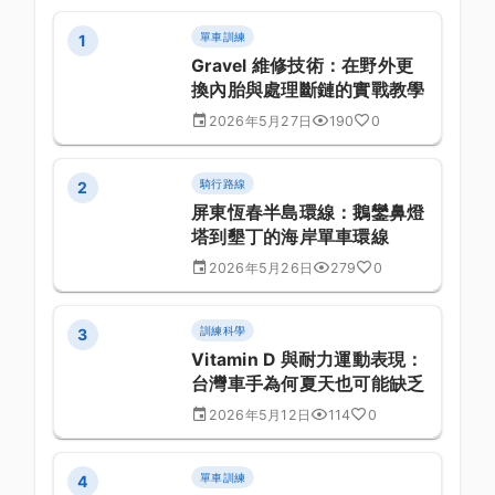
單車訓練
1
Gravel 維修技術：在野外更
換內胎與處理斷鏈的實戰教學
2026年5月27日
190
0
騎行路線
2
屏東恆春半島環線：鵝鑾鼻燈
塔到墾丁的海岸單車環線
2026年5月26日
279
0
訓練科學
3
Vitamin D 與耐力運動表現：
台灣車手為何夏天也可能缺乏
2026年5月12日
114
0
單車訓練
4