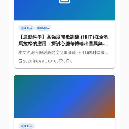
訓練科學
路跑專區
【運動科學】高強度間歇訓練 (HIIT)在全程
馬拉松的應用：探討心臟每搏輸出量與無氧
耐力的生理實證與課表規劃的黃金法則
本文將深入探討高強度間歇訓練 (HIIT)的科學機
制，結合全程馬拉松的生理需求，詳細解析心臟每
2026年6月9日
165
0
0
搏輸出量與無氧耐力的理論基礎與具體訓練課表排
定。
訓練科學