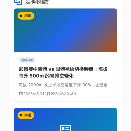
延伸閱讀
精選
訓練科學
武嶺賽中液體 vs 固體補給切換時機：海拔
每升 500m 的胃排空變化
海拔 2000m 以上胃排空速度下降 30%，固體補給
易引起腹脹。掌握液體與固體的切換時機，避免後
2026年5月12日
244
0
0
段噁心與停車嘔吐的慘劇。
精選