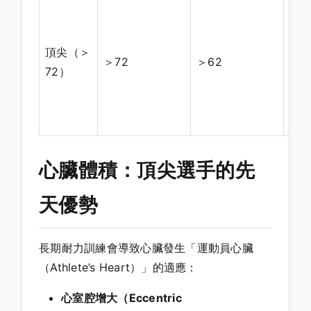
職
別
（To
頂尖（＞
＞72
＞62
de
72）
Fra
選
85
心臟體積：頂尖選手的先
天優勢
長期耐力訓練會導致心臟發生「運動員心臟
（Athlete’s Heart）」的適應：
心室腔增大（Eccentric