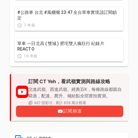
#公路車 台北 #風櫃嘴 23:47 全台單車實境請訂閱鎖
定
7 年前
單車 一日北高 ( 雙城 ) 肥宅雙人瘋狂行 紀錄片
REACTO
10 年前
訂閱 CT Yeh，看武嶺實測與路線攻略
北進武嶺、西進武嶺、經典百K，每條路線都親自
騎過，配速、爬升、補給點全部實拍實測。
467 部影片 · 累計 838 萬次觀看
訂閱頻道