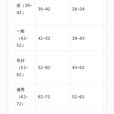
差（35–
騎
35–42
28–34
42）
爬
力
一般
業
（42–
42–52
34–43
級
52）
業
良好
高
（52–
52–62
43–52
可
62）
武
優秀
精
（62–
62–72
52–62
餘
72）
賽