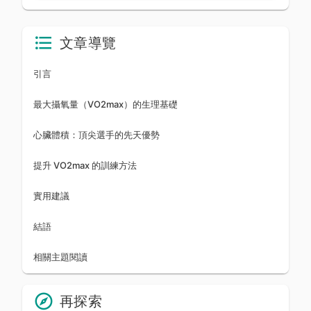
姿的真實能耗，幫助你為健身、減脂或運動表現目
標制定更精準的游泳計畫。
文章導覽
引言
最大攝氧量（VO2max）的生理基礎
心臟體積：頂尖選手的先天優勢
提升 VO2max 的訓練方法
實用建議
結語
相關主題閱讀
再探索