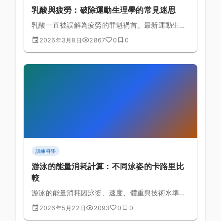
乳酸與疲勞：破除運動生理學的常見迷思
乳酸一直被誤解為疲勞的罪魁禍首。最新運動生理
學研究揭示了乳酸真正的角色和疲勞的真實機制。
2026年3月8日
2867
0
0
訓練科學
游泳的能量消耗計算：不同泳姿的卡路里比
較
游泳的能量消耗因泳姿、速度、體重與技術水準而
有極大差異，坊間「游泳每小時燃燒 500 大卡」
2026年5月22日
2093
0
0
的說法過於簡化。本文以運動生理學公式解析各泳