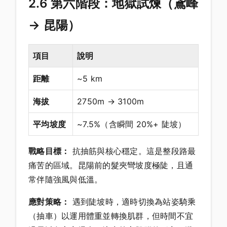
2.6 第六階段：地獄試煉（鳶峰
→ 昆陽）
項目
說明
距離
~5 km
海拔
2750m → 3100m
平均坡度
~7.5%（含瞬間 20%+ 陡坡）
戰略目標：
抗抽筋與核心穩定。這是整段路最
痛苦的區域。昆陽前的髮夾彎坡度極陡，且通
常伴隨強風與低溫。
應對策略：
遇到陡坡時，適時切換為站姿騎乘
（抽車）以運用體重並轉換肌群，但時間不宜