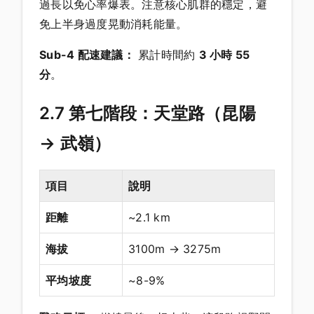
過長以免心率爆表。注意核心肌群的穩定，避
免上半身過度晃動消耗能量。
Sub-4 配速建議：
累計時間約
3 小時 55
分
。
2.7 第七階段：天堂路（昆陽
→ 武嶺）
項目
說明
距離
~2.1 km
海拔
3100m → 3275m
平均坡度
~8-9%