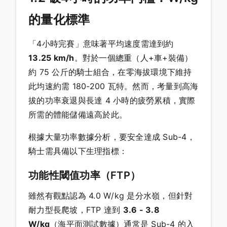
的量化標準
「4小時完賽」意味著平均速度需達到約
13.25 km/h
。對於一個總重（人+車+裝備）
約 75 公斤的騎士組合，在零海拔環境下維持
此均速約需 180-200 瓦特。然而，考量到高海
拔的功率衰退與長達 4 小時的疲勞累積，實際
所需的體能儲備遠高於此。
根據大量功率數據分析，要安全達成 Sub-4，
騎士需具備以下生理指標：
功能性閾值功率（FTP）
雖然有觀點認為 4.0 W/kg 是分水嶺，但針對
耐力型長爬坡，FTP 達到
3.6 - 3.8
W/kg
（海平面測試數據）通常是 Sub-4 的入