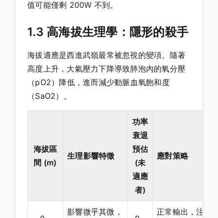
值可能僅剩 200W 不到。
1.3 高海拔生理學：隱形的殺手
海拔適應是西進武嶺最常被忽視的變項。隨著
高度上升，大氣壓力下降導致肺泡內的氧分壓
（pO2）降低，進而減少動脈血氧飽和度
（SaO2）。
功率
衰退
海拔區
預估
生理影響特徵
應對策略
間 (m)
(未
適應
者)
影響微乎其微，
正常輸出，注