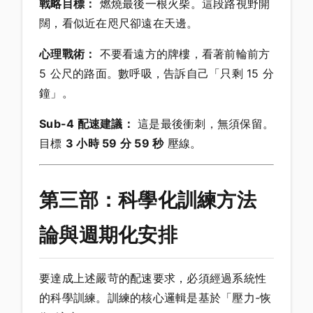
戰略目標：
燃燒最後一根火柴。這段路視野開
闊，看似近在咫尺卻遠在天邊。
心理戰術：
不要看遠方的牌樓，看著前輪前方
5 公尺的路面。數呼吸，告訴自己「只剩 15 分
鐘」。
Sub-4 配速建議：
這是最後衝刺，無須保留。
目標
3 小時 59 分 59 秒
壓線。
第三部：科學化訓練方法
論與週期化安排
要達成上述嚴苛的配速要求，必須經過系統性
的科學訓練。訓練的核心邏輯是基於「壓力-恢