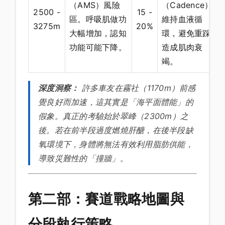
（AMS）風險
（Cadence）
2500 -
15 -
區。呼吸肌做功
維持血液循
3275m
20%
大幅增加，認知
環，避免重踩
功能可能下降。
造成肌肉衰
竭。
深度洞察：
許多車友在霧社（1170m）前感
覺良好而加速，這其實是「海平面體能」的
假象。真正的考驗始於翠峰（2300m）之
後。若在前半段過度燃燒肝醣，在後半段缺
氧環境下，身體將無法有效利用脂肪供能，
導致災難性的「撞牆」。
第二部：賽道戰略地圖與
分段執行策略