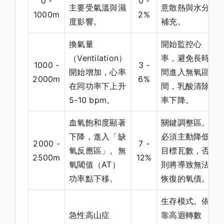
0 -
0 -
主要受氣溫與濕
意散熱與水分
1000m
2%
度影響。
補充。
換氣量
開始監控心
（Ventilation）
率，避免長時
1000 -
3 -
開始增加，心率
間進入無氧區
2000m
6%
在同功率下上升
間，乳酸清除
5-10 bpm。
率下降。
血氧飽和度顯著
關鍵調整區。
下降，進入「缺
必須主動降低
2000 -
7 -
氧反應區」。無
目標瓦數，否
2500m
12%
氧閾值（AT）
則將導致無法
功率點下移。
恢復的氧債。
生存模式。依
急性高山症
靠高迴轉數