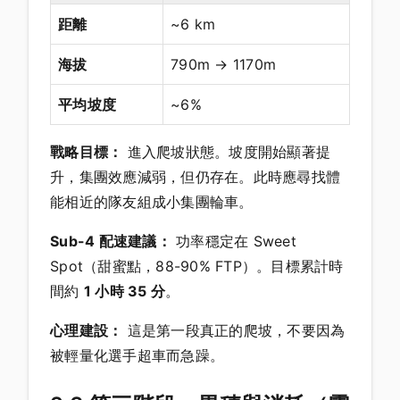
距離
~6 km
海拔
790m → 1170m
平均坡度
~6%
戰略目標：
進入爬坡狀態。坡度開始顯著提
升，集團效應減弱，但仍存在。此時應尋找體
能相近的隊友組成小集團輪車。
Sub-4 配速建議：
功率穩定在 Sweet
Spot（甜蜜點，88-90% FTP）。目標累計時
間約
1 小時 35 分
。
心理建設：
這是第一段真正的爬坡，不要因為
被輕量化選手超車而急躁。