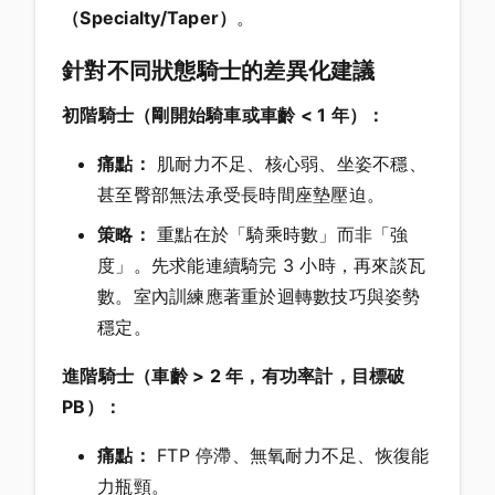
（Specialty/Taper）
。
針對不同狀態騎士的差異化建議
初階騎士（剛開始騎車或車齡 < 1 年）：
痛點：
肌耐力不足、核心弱、坐姿不穩、
甚至臀部無法承受長時間座墊壓迫。
策略：
重點在於「騎乘時數」而非「強
度」。先求能連續騎完 3 小時，再來談瓦
數。室內訓練應著重於迴轉數技巧與姿勢
穩定。
進階騎士（車齡 > 2 年，有功率計，目標破
PB）：
痛點：
FTP 停滯、無氧耐力不足、恢復能
力瓶頸。