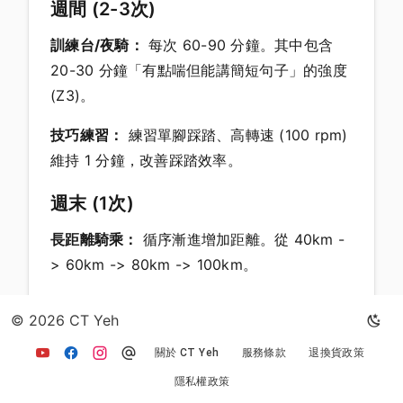
週間 (2-3次)
訓練台/夜騎：
每次 60-90 分鐘。其中包含
20-30 分鐘「有點喘但能講簡短句子」的強度
(Z3)。
技巧練習：
練習單腳踩踏、高轉速 (100 rpm)
維持 1 分鐘，改善踩踏效率。
週末 (1次)
長距離騎乘：
循序漸進增加距離。從 40km -
> 60km -> 80km -> 100km。
爬坡練習：
必須去騎實際的山路。學習變速時
© 2026 CT Yeh
機，習慣長時間上坡的姿勢。
關於 CT Yeh
服務條款
退換貨政策
隱私權政策
第五部：器材設定與邊際