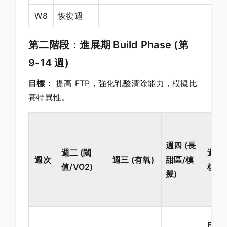
W8
恢復週
第二階段：進展期 Build Phase (第
9-14 週)
目標：
提高 FTP，強化乳酸清除能力，模擬比
賽特異性。
週四 (長
週二 (閾
週六 
週次
週三 (有氧)
甜區/模
值/VO2)
模擬)
擬)
Big