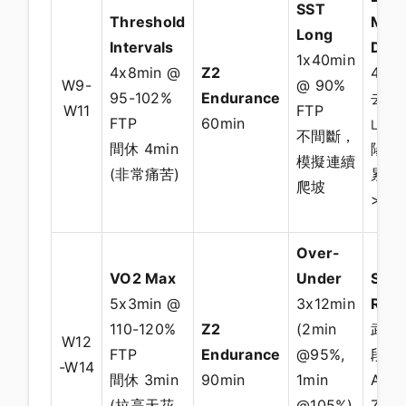
SST
Threshold
Moun
Long
Intervals
Day
1x40min
4x8min @
Z2
4-5
W9-
@ 90%
95-102%
Endurance
去騎
W11
FTP
FTP
60min
山/塔
不間斷，
間休 4min
陽明
模擬連續
(非常痛苦)
累積
爬坡
>20
Over-
VO2 Max
Under
Simu
5x3min @
3x12min
Rac
110-120%
Z2
(2min
武嶺
W12
FTP
Endurance
@95%,
段模
-W14
間休 3min
90min
1min
Alpe
(拉高天花
@105%)
Zwif