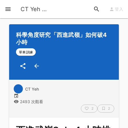
首頁
運動知識
詳情
CT Yeh 公路車基地
登入
科學角度研究「西進武嶺」如何破4
小時
單車訓練
CT Yeh
2493 次觀看
2
2