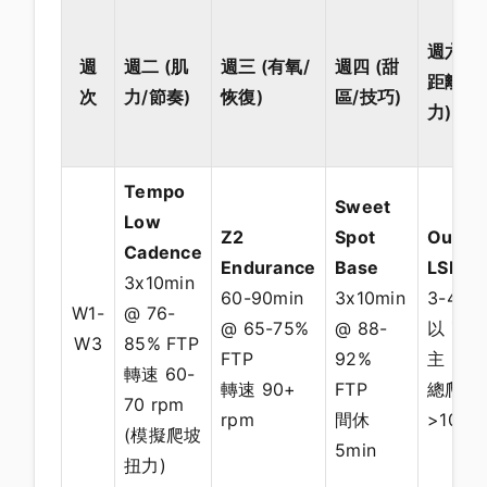
週六 (
週
週二 (肌
週三 (有氧/
週四 (甜
距離耐
次
力/節奏)
恢復)
區/技巧)
力)
Tempo
Sweet
Low
Z2
Spot
Outdo
Cadence
Endurance
Base
LSD
3x10min
60-90min
3x10min
3-4 小
W1-
@ 76-
@ 65-75%
@ 88-
以 Z2 
W3
85% FTP
FTP
92%
主，包
轉速 60-
轉速 90+
FTP
總爬升
70 rpm
rpm
間休
>1000
(模擬爬坡
5min
扭力)