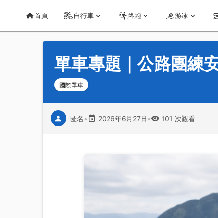
首頁
運動知識
詳情
CT Yeh 公路車基地
首頁
自行車
路跑
游泳
單車專題｜公路團練安
國際單車
匿名
•
2026年6月27日
•
101 次觀看