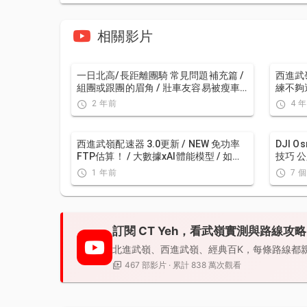
相關影片
一日北高/長距離團騎 常見問題補充篇 /
西進武嶺
組團或跟團的眉角 / 壯車友容易被瘦車
練不夠
友慢性拉爆 / 原來屁股痛可能是這個原
手？AI
2 年前
4 
因...？ / 風場配速法 / 公路車 / CT Yeh
訓練 
西進武嶺配速器 3.0更新 / NEW 免功率
DJI O
FTP估算！ / 大數據xAI體能模型 / 如何
技巧 公
模擬人止關前集團效應 / 配速儲存功能 /
1 年前
7 
AI全台自行車賽事行事曆 / 公路車 / CT
Yeh
訂閱 CT Yeh，看武嶺實測與路線攻略
北進武嶺、西進武嶺、經典百K，每條路線都
467 部影片 · 累計 838 萬次觀看