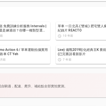
 免費訓練分析服務 Intervals |
單車 一日北高 ( 雙城 ) 肥宅雙
還是練過頭？你哪一種類型選
紀錄片 REACTO
模型告訴你！ | 備戰神器 | 公路車
年前
10 年前
| CT Yeh
smo Action 6 / 單車運動拍攝實用
Live) 備戰2019彰化經典百K 賽前攻略
路車 CT Yeh
(已完賽請看新影片
個月前
7 年前
親自騎過，配速、爬升、補給點全部實拍實測。