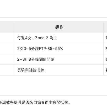
操作
每週4次，Zone 2 為主
2次3~5分鐘FTP-85~95%
2~3組8分鐘閾值間歇
長騎與補給演練
，確認效率提升是否來自節奏而非疲勞抵抗。