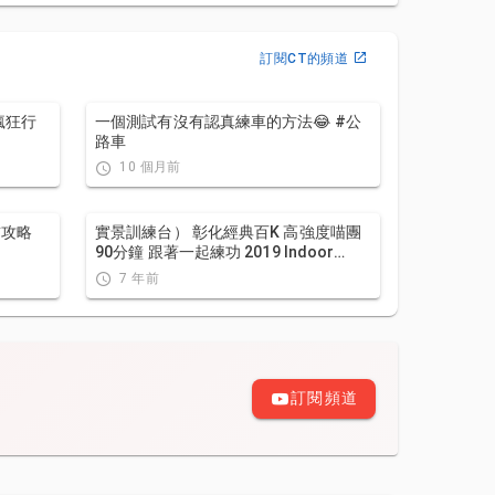
訂閱CT的頻道
人瘋狂行
一個測試有沒有認真練車的方法😂 #公
路車
10 個月前
實景訓練台） 彰化經典百K 高強度喵團
90分鐘 跟著一起練功 2019 Indoor
workout Changhua Classic 100
7 年前
Taiwan
訂閱頻道