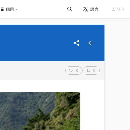
應用
語言
登入
0
0