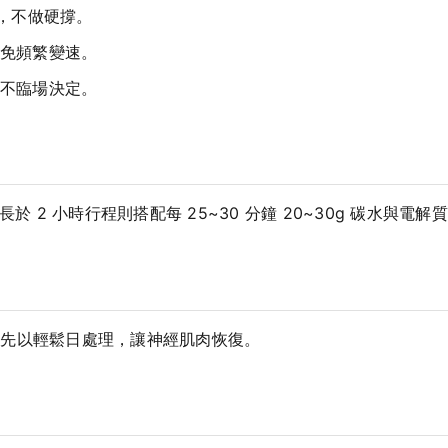
間，不做硬撐。
免頻繁變速。
不臨場決定。
於 2 小時行程則搭配每 25~30 分鐘 20~30g 碳水與電解
練先以輕鬆日處理，讓神經肌肉恢復。