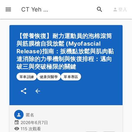
首頁
運動知識
詳情
CT Yeh 公路車基地
登入
【營養恢復】耐力運動員的泡棉滾筒
與筋膜槍自我放鬆 (Myofascial
Release)指南：扳機點放鬆與肌肉黏
連消除的力學機制與恢復排程：邁向
破三與突破極限的關鍵
單車訓練
健康與醫學
單車專區
匿名
2026年6月7日
115 次觀看