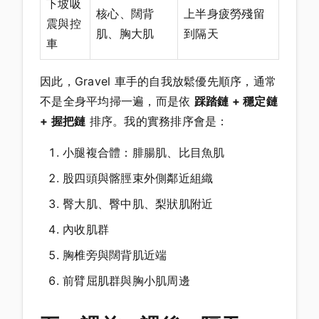
下坡吸
核心、闊背
上半身疲勞殘留
震與控
肌、胸大肌
到隔天
車
因此，Gravel 車手的自我放鬆優先順序，通常
不是全身平均掃一遍，而是依
踩踏鏈 + 穩定鏈
+ 握把鏈
排序。我的實務排序會是：
小腿複合體：腓腸肌、比目魚肌
股四頭與髂脛束外側鄰近組織
臀大肌、臀中肌、梨狀肌附近
內收肌群
胸椎旁與闊背肌近端
前臂屈肌群與胸小肌周邊