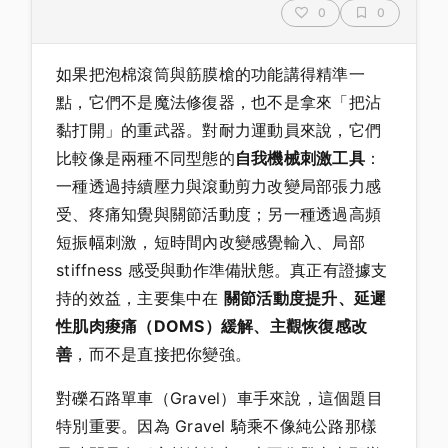
0
0
如果把泡棉滾筒與筋膜槍的功能講得精準一
點，它們不是魔法修復器，也不是拿來「把沾
黏打開」的重武器。對耐力運動員來說，它們
比較像是兩種不同型態的
自我機械刺激工具
：
一種透過持續壓力與滾動剪力改變局部張力感
受、疼痛知覺與關節活動度；另一種透過高頻
短振幅刺激，短時間內改變感覺輸入、局部
stiffness 感受與動作準備狀態。真正有證據支
持的效益，主要集中在
關節活動度提升、延遲
性肌肉痠痛（DOMS）緩解、主觀恢復感改
善
，而不是直接把你變強。
對礫石路單車（Gravel）車手來說，這個題目
特別重要。因為 Gravel 騎乘不像純公路那樣