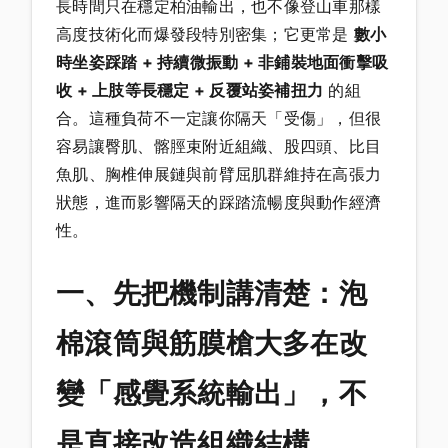
長時間只在穩定柏油輸出，也不像登山車那樣
高度技術化而爆發段特別密集；它更常是
數小
時坐姿踩踏 + 持續微振動 + 非鋪裝地面衝擊吸
收 + 上肢等長穩定 + 反覆站姿補扭力
的組
合。這種負荷不一定讓你隔天「受傷」，但很
容易讓臀肌、髂脛束附近組織、股四頭、比目
魚肌、胸椎伸展鏈與前臂屈肌群維持在高張力
狀態，進而影響隔天的踩踏流暢度與動作經濟
性。
一、先把機制講清楚：泡
棉滾筒與筋膜槍大多在改
變「感覺系統輸出」，不
是直接改造組織結構