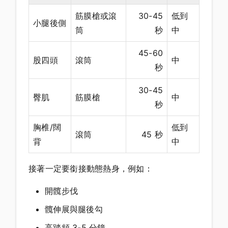
筋膜槍或滾
30-45
低到
小腿後側
筒
秒
中
45-60
股四頭
滾筒
中
秒
30-45
臀肌
筋膜槍
中
秒
胸椎/闊
低到
滾筒
45 秒
背
中
接著一定要銜接動態熱身，例如：
開髖步伐
髖伸展與腿後勾
高踏頻 3-5 分鐘