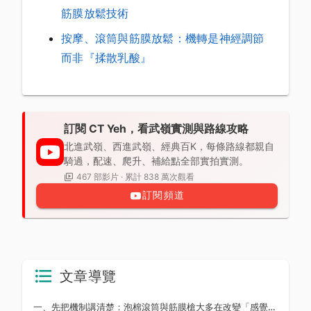
筋膜放鬆技術
按摩、滾筒與筋膜放鬆：機轉是神經調節
而非『揉散乳酸』
訂閱 CT Yeh，看武嶺實測與路線攻略
北進武嶺、西進武嶺、經典百K，每條路線都親自
騎過，配速、爬升、補給點全部實拍實測。
467 部影片 · 累計 838 萬次觀看
訂閱頻道
文章導覽
一、先把機制講清楚：泡棉滾筒與筋膜槍大多在改變「感覺系統輸出」，不是直接改造組織結構