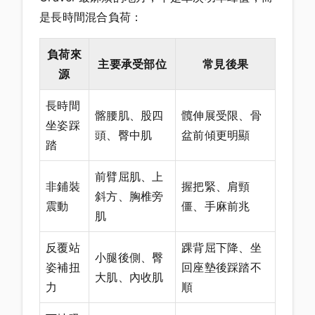
是長時間混合負荷：
負荷來
主要承受部位
常見後果
源
長時間
髂腰肌、股四
髖伸展受限、骨
坐姿踩
頭、臀中肌
盆前傾更明顯
踏
前臂屈肌、上
非鋪裝
握把緊、肩頸
斜方、胸椎旁
震動
僵、手麻前兆
肌
反覆站
踝背屈下降、坐
小腿後側、臀
姿補扭
回座墊後踩踏不
大肌、內收肌
力
順