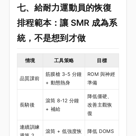
七、給耐力運動員的恢復
排程範本：讓 SMR 成為系
統，不是想到才做
情境
工具策略
目標
筋膜槍 3-5 分鐘
ROM 與神經
品質課前
+ 動態熱身
準備
降低僵硬、
滾筒 8-12 分鐘
長騎後
改善主觀恢
+ 補給
復
連續訓練
滾筒 + 低強度恢
降低 DOMS
週第 2