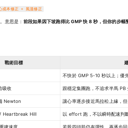
離心成本修正 + 風溫修正
架。意思是：
前段如果因下坡跑得比 GMP 快 8 秒，但你的
。
戰術目標
不快於 GMP 5-10 秒以上
給吸收
跟穩定集團跑，不追求半馬 PB
Newton
讓心率逐步接近馬拉松上緣，但
/ Heartbreak Hill
以 effort 跑，不以瞬時配速
 後重建速度
若股四頭肌仍有彈性，再逐步回