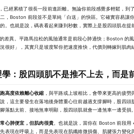
ls 之前，已經累積了很長一段前進距離。無論你前段感覺多輕鬆，到
二，Boston 前段並不是單純「白送」的快區。它確實容易
來的。也就是說，碼表看起來賺到秒數，實際上是股四頭肌在提
道最大的差異。平路馬拉松的風險通常是前段心肺過快；Boston 的
很好」，其實只是坡度幫你把速度推快，代價則轉嫁到肌肉結構層面，
理學：股四頭肌不是推不上去，而是
坡跑高度依賴離心收縮
，與平路或上坡相比，會帶來更高的疲勞
來說，這主要發生在落地後身體重心往前越過支撐腳時，股四頭
、腳落點太前、接地煞車明顯，股四頭肌就會一邊煞車一邊受損
常常心肺便宜，但肌肉很貴
。也就是說，當你在 Boston 前段用 4
先表現在呼吸上，而是先表現在肌纖維微損傷、肌腱張力變化與神