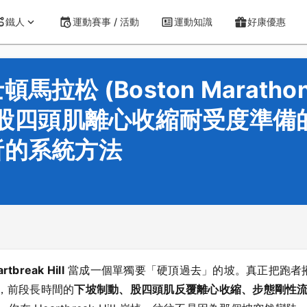
鐵人
運動賽事 / 活動
運動知識
好康優惠
拉松 (Boston Marath
ill) 的股四頭肌離心收縮耐受度
析的系統方法
rtbreak Hill
當成一個單獨要「硬頂過去」的坡。真正把跑者摧
發後，前段長時間的
下坡制動、股四頭肌反覆離心收縮、步態剛性