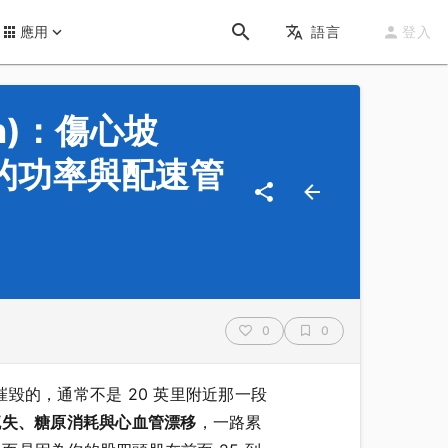
應用
語言
登入
on)：傷心坡
準備的功率與配速管
0
0
毀的，通常不是 20 英里附近那一段
流失、糖原消耗與心血管漂移
，一路累