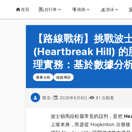
首頁
運動知識
詳情
CT Yeh 公路車基地
首頁
自行車
路跑
游泳
【路線戰術】挑戰波士頓馬
(Heartbreak H
理實務：基於數據分
賽事分析
路跑專區
匿名
•
2026年6月8日
•
81 次觀看
波士頓馬拉松最常見的誤判，是把
Hea
上坡本身，而是從 Hopkinton 出