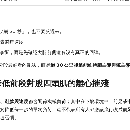
少崩 30 秒」，也不要反過來。
表瞬時速度。
 後不是立刻暴衝，而是先確認大腿前側還有沒有真正的回彈。
馬分段最好看的跑法，而是
過 30 公里後還能維持膝主導與髖主
降低前段對股四頭肌的離心摧殘
態、鞋款與速度
都會調節機械負荷；其中在下坡環境中，前足或
助於降低每一步的單次負荷。這不代表所有人都應該強行改成前
下坡習慣。