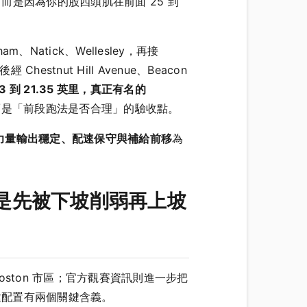
變陡，而是因為你的股四頭肌在前面 25 到
ham、Natick、Wellesley，再接
經 Chestnut Hill Avenue、Beacon
93 到 21.35 英里，真正有名的
挑戰，而是「前段跑法是否合理」的驗收點。
力量輸出穩定、配速保守與補給前移
為
l，而是先被下坡削弱再上坡
 Boston 市區；官方觀賽資訊則進一步把
種配置有兩個關鍵含義。