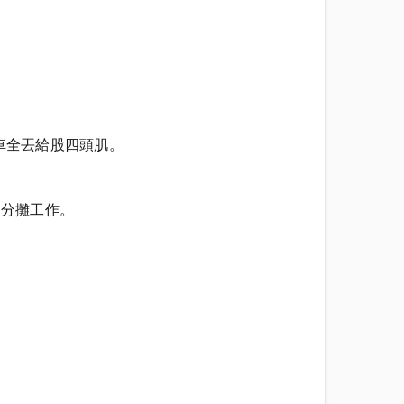
車全丟給股四頭肌。
起分攤工作。