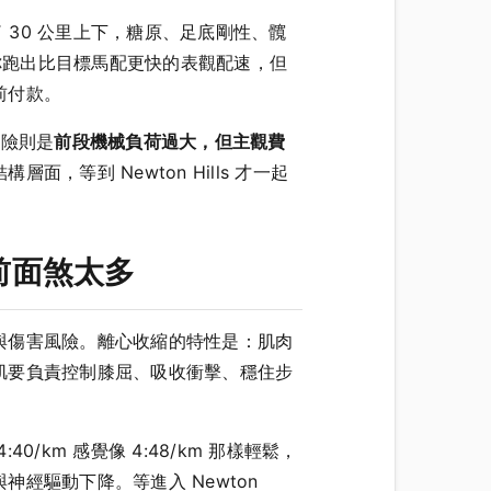
了 30 公里上下，糖原、足底剛性、髖
讓你跑出比目標馬配更快的表觀配速，但
前付款。
風險則是
前段機械負荷過大，但主觀費
等到 Newton Hills 才一起
前面煞太多
與傷害風險。離心收縮的特性是：肌肉
肌要負責控制膝屈、吸收衝擊、穩住步
。
:40/km 感覺像 4:48/km 那樣輕鬆，
經驅動下降。等進入 Newton