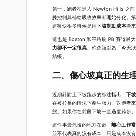
第一，跑者在進入 Newton Hil
膝控制與補給吸收效率都開始分化。第
這種快很多時候是用
下坡制動成本
換
這也是 Boston 和平路刷 PB 賽
力卻不一定很高
。你會誤以為「今天狀況
結帳。
二、傷心坡真正的生
近期針對上下坡跑步的綜述指出，
下
在被拉長的情況下產生張力。對跑者
態。如果你在前段下坡一直過度跨步
這件事最危險的地方在於：
離心工作
並不代表真的沒有成本，只是成本沒有