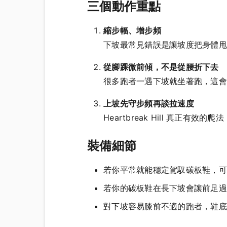
三個動作重點
縮步幅、增步頻
下坡最常見錯誤是讓坡度把身體甩
從腳踝微前傾，不是從腰折下去
很多跑者一遇下坡就坐著跑，這會
上坡先守步頻再談拉速度
Heartbreak Hill 真
裝備細節
若你平常就能穩定駕馭碳板鞋，可
若你的碳板鞋在長下坡會讓前足過度
對下坡容易膝前不適的跑者，鞋底