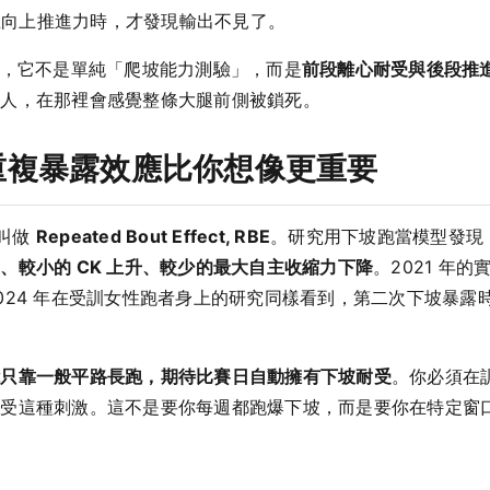
產生向上推進力時，才發現輸出不見了。
一句話定義，它不是單純「爬坡能力測驗」，而是
前段離心耐受與後段推
的人，在那裡會感覺整條大腿前側被鎖死。
重複暴露效應比你想像更重要
，叫做
Repeated Bout Effect, RBE
。研究用下坡跑當模型發現
、較小的 CK 上升、較少的最大自主收縮力下降
。2021 年
024 年在受訓女性跑者身上的研究同樣看到，第二次下坡暴露
能只靠一般平路長跑，期待比賽日自動擁有下坡耐受
。你必須在
承受這種刺激。這不是要你每週都跑爆下坡，而是要你在特定窗