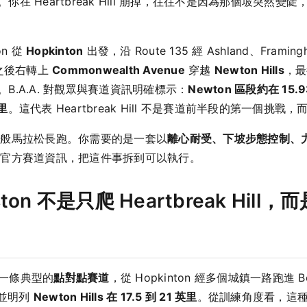
爆發。你在 Heartbreak Hill 崩掉，往往不是因為那個坡突然
on 從
Hopkinton
出發，沿 Route 135 經 Ashland、Framing
ls，之後右轉上
Commonwealth Avenue
穿越
Newton Hills
，最後
 進終點。B.A.A. 對觀眾與賽道資訊明確標示：
Newton 區段約在 15.
英里
。這代表 Heartbreak Hill 不是賽道前半段的第一個
做一般馬拉松長跑。你需要的是一套以
離心耐受、下坡步態控制、
與官方賽道資訊，把這件事拆到可以執行。
n 不是只爬 Heartbreak Hil
 是一條典型的
點對點賽道
，從 Hopkinton 經多個城鎮一路跑進
里，並明列
Newton Hills 在 17.5 到 21 英里
。從訓練角度看，這