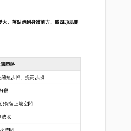
步幅變大、落點跑到身體前方、股四頭肌開
建議策略
；優先縮短步幅、提高步頻
 分段
仍保留上坡空間
判斷成敗
收時間