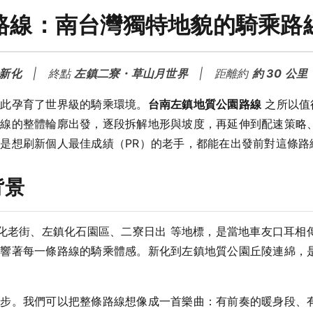
路線：南台灣獨特地貌的騎乘路
新化
| 終點
左鎮二寮・草山月世界
| 距離約
約 30 公里
如此孕育了世界級的騎乘環境。
台南左鎮地質公園路線
之所以值
路線的整體輪廓出發，逐段拆解地形與坡度，再延伸到配速策略
是想刷新個人最佳成績（PR）的老手，都能在出發前對這條路
背景
新化老街、左鎮化石園區、二寮日出 等地標，是當地車友口耳相
影響著每一條路線的騎乘體感。新化到左鎮地質公園丘陵連綿，
一步。我們可以把整條路線想像成一首樂曲：有前奏的暖身段、