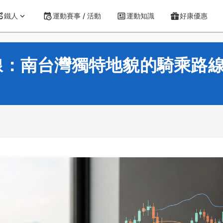
鐵人
運動賽事 / 活動
運動知識
好康優惠
線：南台灣獨特地貌的騎乘路