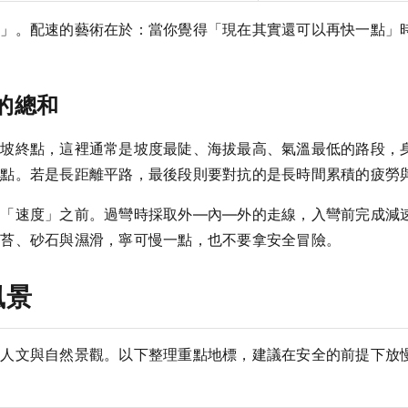
力」。配速的藝術在於：當你覺得「現在其實還可以再快一點」
術的總和
爬坡終點，這裡通常是坡度最陡、海拔最高、氣溫最低的路段，
終點。若是長距離平路，最後段則要對抗的是長時間累積的疲勞
在「速度」之前。過彎時採取外—內—外的走線，入彎前完成減
青苔、砂石與濕滑，寧可慢一點，也不要拿安全冒險。
風景
的人文與自然景觀。以下整理重點地標，建議在安全的前提下放