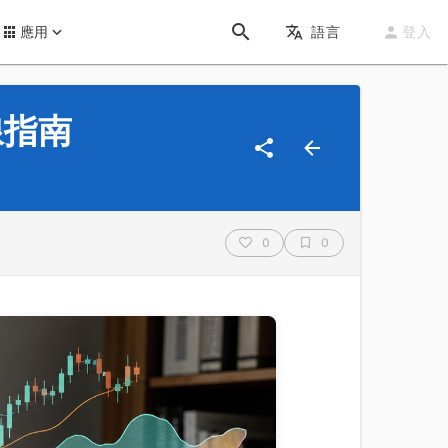
應用
語言
登入
線指南
0
0