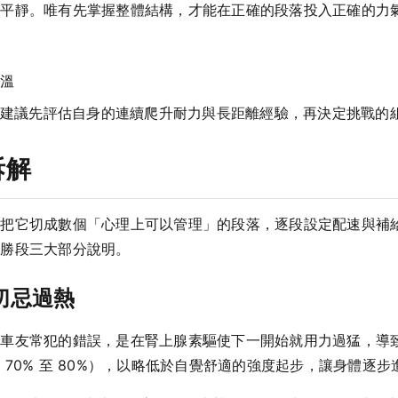
到平靜。唯有先掌握整體結構，才能在正確的段落投入正確的力
溫
建議先評估自身的連續爬升耐力與長距離經驗，再決定挑戰的
拆解
是把它切成數個「心理上可以管理」的段落，逐段設定配速與補
決勝段三大部分說明。
切忌過熱
多車友常犯的錯誤，是在腎上腺素驅使下一開始就用力過猛，導
70% 至 80%），以略低於自覺舒適的強度起步，讓身體逐