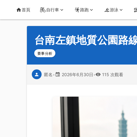
首頁
運動知識
詳情
CT Yeh 公路車基地
首頁
自行車
路跑
游泳
台南左鎮地質公園路
賽事分析
匿名
•
2026年6月30日
•
115 次觀看