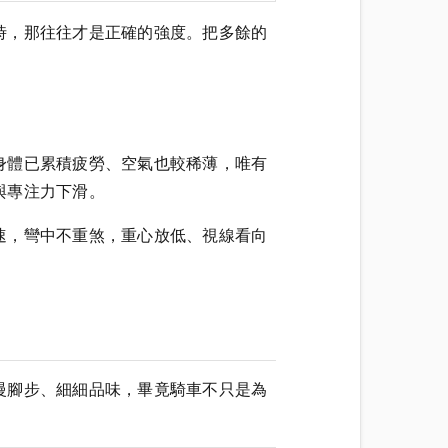
時，那往往才是正確的強度。把多餘的
身體已累積疲勞、空氣也較稀薄，唯有
與專注力下滑。
速，彎中不重煞，重心放低、視線看向
慢腳步、細細品味，畢竟騎車不只是為