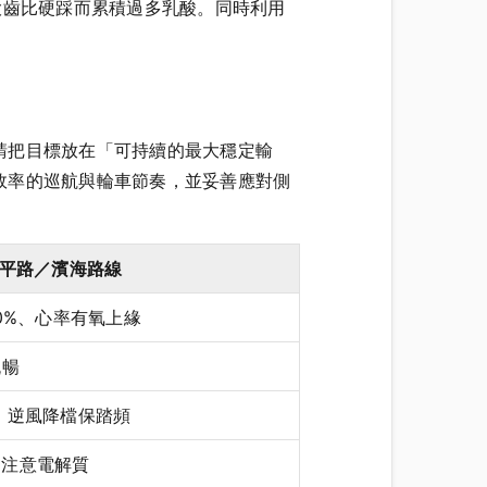
用大齒比硬踩而累積過多乳酸。同時利用
請把目標放在「可持續的最大穩定輸
效率的巡航與輪車節奏，並妥善應對側
平路／濱海路線
–80%、心率有氧上緣
流暢
，逆風降檔保踏頻
給，注意電解質