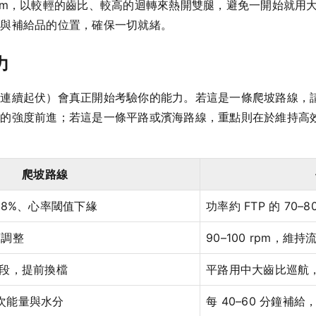
5 rpm，以較輕的齒比、較高的迴轉來熱開雙腿，避免一開始就
車與補給品的位置，確保一切就緒。
力
陵連續起伏）會真正開始考驗你的能力。若這是一條爬坡路線，
值的強度前進；若這是一條平路或濱海路線，重點則在於維持高
爬坡路線
5–88%、心率閾值下緣
功率約 FTP 的 70
度調整
90–100 rpm，維持
段，提前換檔
平路用中大齒比巡航
一次能量與水分
每 40–60 分鐘補