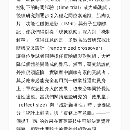
控制下的時間試驗（time trial）或力竭測試，
後續研究則逐步引入穩定同位素追蹤、肌肉切
片、功能性磁振造影（fMRI）與分子生物標
記，使我們得以從「現象觀察」深入到「機制
解釋」。值得注意的是，多數高品質研究採用
隨機交叉設計（randomized crossover），
讓每位受試者同時擔任實驗組與對照組，大幅
降低個體差異造成的雜訊。然而，研究結論的
外推仍須謹慎：實驗室中訓練有素的受試者，
其反應未必能完全套用到一般業餘運動員身
上；單次急性介入的效果，也未必等同於長期
慢性適應。當我們閱讀這些研究的「效果量」
（effect size）與「統計顯著性」時，更要區
分『統計上顯著』與『實務上有意義』——一
個提升 1% 的效果在菁英競技中可能決定獎牌
歸屬，但對休閒騎士的意義就相對有限。