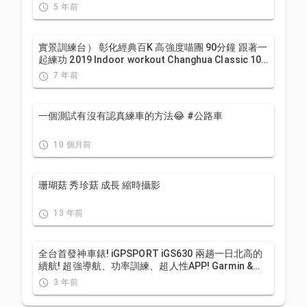
5 年前
實景訓練台） 彰化經典百K 高強度喵團 90分鐘 跟著一
起練功 2019 Indoor workout Changhua Classic 100
Taiwan
7 年前
一個測試有沒有認真練車的方法😂 #公路車
10 個月前
珊瑚菇 秀珍菇 成長 縮時攝影
13 年前
全台首發神車錶! iGPSPORT iGS630 兩趟一日北高的
續航! 超強導航、功率訓練、超人性APP! Garmin &
Bryton 有對手了嗎？ | 公路車 ｜CT Yeh
3 年前