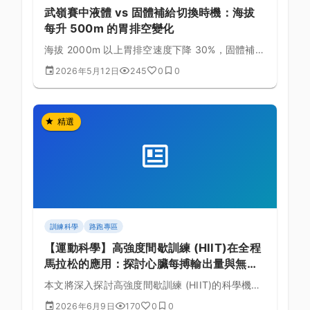
武嶺賽中液體 vs 固體補給切換時機：海拔
每升 500m 的胃排空變化
海拔 2000m 以上胃排空速度下降 30%，固體補給
易引起腹脹。掌握液體與固體的切換時機，避免後
2026年5月12日
245
0
0
段噁心與停車嘔吐的慘劇。
精選
訓練科學
路跑專區
【運動科學】高強度間歇訓練 (HIIT)在全程
馬拉松的應用：探討心臟每搏輸出量與無氧
耐力的生理實證與課表規劃的黃金法則
本文將深入探討高強度間歇訓練 (HIIT)的科學機
制，結合全程馬拉松的生理需求，詳細解析心臟每
2026年6月9日
170
0
0