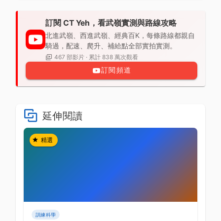
訂閱 CT Yeh，看武嶺實測與路線攻略
北進武嶺、西進武嶺、經典百K，每條路線都親自
騎過，配速、爬升、補給點全部實拍實測。
467 部影片 · 累計 838 萬次觀看
訂閱頻道
延伸閱讀
精選
訓練科學