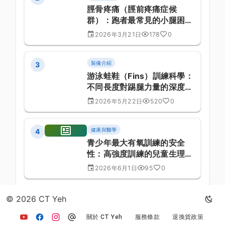
脛骨疼痛（脛前疼痛症候
群）：跑者最常見的小腿困擾
與完整對策
2026年3月21日
178
0
裝備介紹
3
游泳蛙鞋（Fins）訓練科學：
不同長度對踢腿力量的深度影
響
2026年5月22日
520
0
健康與醫學
4
青少年最大有氧訓練的安全
性：高強度訓練的兒童生理研
究
2026年6月1日
95
0
© 2026 CT Yeh
返回文章列表
關於 CT Yeh
服務條款
退換貨政策