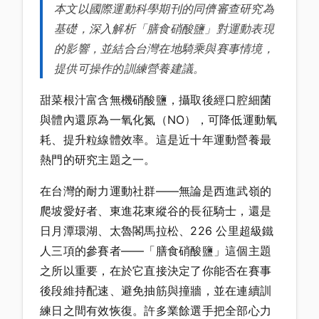
本文以國際運動科學期刊的同儕審查研究為
基礎，深入解析「膳食硝酸鹽」對運動表現
的影響，並結合台灣在地騎乘與賽事情境，
提供可操作的訓練營養建議。
甜菜根汁富含無機硝酸鹽，攝取後經口腔細菌
與體內還原為一氧化氮（NO），可降低運動氧
耗、提升粒線體效率。這是近十年運動營養最
熱門的研究主題之一。
在台灣的耐力運動社群——無論是西進武嶺的
爬坡愛好者、東進花東縱谷的長征騎士，還是
日月潭環湖、太魯閣馬拉松、226 公里超級鐵
人三項的參賽者——「膳食硝酸鹽」這個主題
之所以重要，在於它直接決定了你能否在賽事
後段維持配速、避免抽筋與撞牆，並在連續訓
練日之間有效恢復。許多業餘選手把全部心力