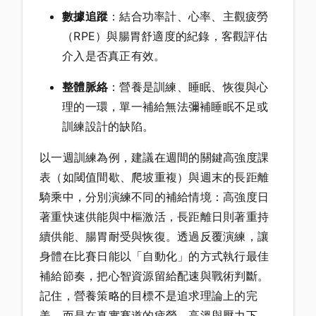
數據追蹤
：結合功率計、心率、主觀疲勞
（RPE）與腸胃舒適度的紀錄，客觀評估
介入是否真正有效。
整體脈絡
：營養是訓練、睡眠、恢復與心
理的一環，單一補給無法彌補睡眠不足或
訓練設計的缺陷。
以一週訓練為例，建議在週間的關鍵高強度課
表（如閾值間歇、爬坡重複）與週末的長距離
騎乘中，分別演練不同的補給情境：高強度日
著重快速供能與中樞激活，長距離日則著重持
續供能、腸胃耐受與恢復。透過反覆演練，讓
身體在比賽日能以「自動化」的方式執行最佳
補給節奏，把心智資源留給配速與戰術判斷。
記住，營養策略的目標不是追求理論上的完
美，而是在真實賽道的疲勞、高溫與壓力下，