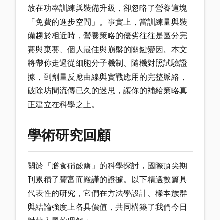
放在功率訓練與裝備升級，卻忽略了營養這塊
「免費的進步空間」。事實上，當訓練量與裝
備趨於相近時，營養策略的優劣往往是區分完
賽與棄賽、個人最佳與崩盤的關鍵變因。本文
將帶你走過從細胞分子機制、隨機對照試驗證
據，到劑量反應曲線與實戰應用的完整脈絡，
破除坊間流傳已久的迷思，讓你的補給策略真
正建立在科學之上。
學術研究回顧
關於「膳食硝酸鹽」的科學探討，國際頂尖期
刊累積了豐富而嚴謹的證據。以下精選數篇具
代表性的研究，它們在方法學設計、樣本族群
與結論強度上各具價值，共同構築了我們今日