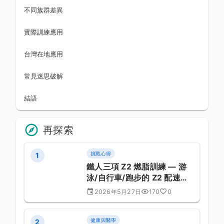
不同族群差異
實際訓練應用
台灣在地應用
常見迷思破解
結語
再探索
挑戰心得
1
鐵人三項 Z2 燃脂訓練 — 游
泳/自行車/跑步的 Z2 配速精
準判定
2026年5月27日
170
0
健康與醫學
2