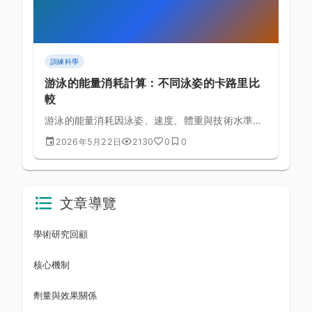
訓練科學
游泳的能量消耗計算：不同泳姿的卡路里比
較
游泳的能量消耗因泳姿、速度、體重與技術水準而
有極大差異，坊間「游泳每小時燃燒 500 大卡」
2026年5月22日
2130
0
0
的說法過於簡化。本文以運動生理學公式解析各泳
姿的真實能耗，幫助你為健身、減脂或運動表現目
標制定更精準的游泳計畫。
文章導覽
學術研究回顧
核心機制
劑量與效果關係