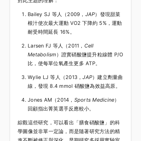
對此主題的理解：
Bailey SJ 等人（2009，
JAP
）發現甜菜
根汁使次最大運動 VO2 下降約 5%，運動
耐受時間延長 16%。
Larsen FJ 等人（2011，
Cell
Metabolism
）證實硝酸鹽提升粒線體 P/O
比，使每單位氧產生更多 ATP。
Wylie LJ 等人（2013，
JAP
）建立劑量曲
線，發現 8.4 mmol 硝酸鹽為效益高原。
Jones AM（2014，
Sports Medicine
）
回顧指出菁英選手反應較小。
綜觀這些研究，可以看出「膳食硝酸鹽」的科
學圖像並非單一定論，而是隨著研究方法的精
進不斷被修正與深化。早期研究多採用實驗室