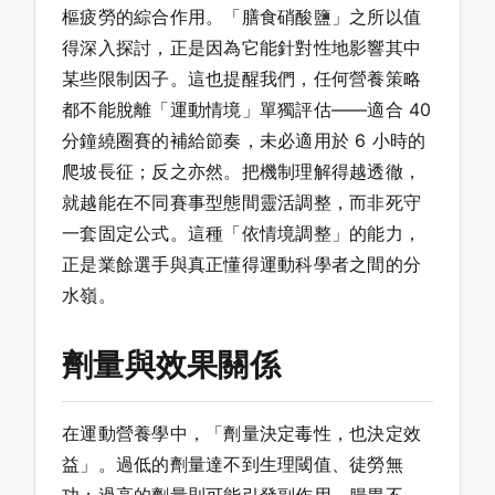
樞疲勞的綜合作用。「膳食硝酸鹽」之所以值
得深入探討，正是因為它能針對性地影響其中
某些限制因子。這也提醒我們，任何營養策略
都不能脫離「運動情境」單獨評估——適合 40
分鐘繞圈賽的補給節奏，未必適用於 6 小時的
爬坡長征；反之亦然。把機制理解得越透徹，
就越能在不同賽事型態間靈活調整，而非死守
一套固定公式。這種「依情境調整」的能力，
正是業餘選手與真正懂得運動科學者之間的分
水嶺。
劑量與效果關係
在運動營養學中，「劑量決定毒性，也決定效
益」。過低的劑量達不到生理閾值、徒勞無