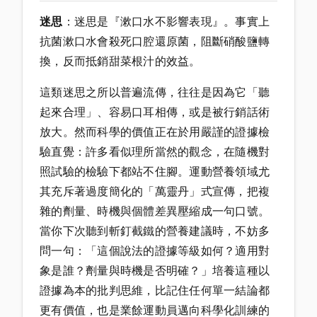
迷思
：迷思是『漱口水不影響表現』。事實上
抗菌漱口水會殺死口腔還原菌，阻斷硝酸鹽轉
換，反而抵銷甜菜根汁的效益。
這類迷思之所以普遍流傳，往往是因為它「聽
起來合理」、容易口耳相傳，或是被行銷話術
放大。然而科學的價值正在於用嚴謹的證據檢
驗直覺：許多看似理所當然的觀念，在隨機對
照試驗的檢驗下都站不住腳。運動營養領域尤
其充斥著過度簡化的「萬靈丹」式宣傳，把複
雜的劑量、時機與個體差異壓縮成一句口號。
當你下次聽到斬釘截鐵的營養建議時，不妨多
問一句：「這個說法的證據等級如何？適用對
象是誰？劑量與時機是否明確？」培養這種以
證據為本的批判思維，比記住任何單一結論都
更有價值，也是業餘運動員邁向科學化訓練的