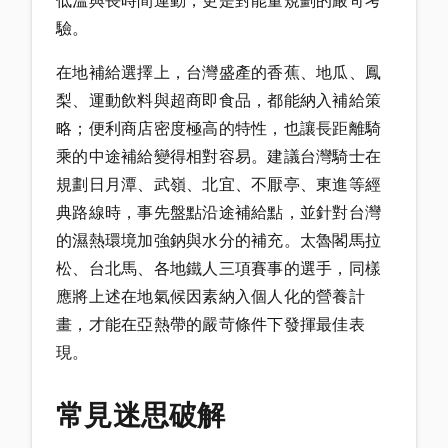
低溫與長時間運動，更是對能量規劃的嚴苛考
驗。
在地補給選擇上，台灣盛產的香蕉、地瓜、鳳
梨、運動飲料與超商即食品，都能納入補給策
略；便利商店密度極高的特性，也讓長距離騎
乘的中途補給變得相對容易。建議台灣騎士在
規劃日月潭、武嶺、北宜、不厭亭、東進等經
典路線時，事先盤點沿途補給點，並針對台灣
的濕熱環境加強鈉與水分的補充。太魯閣馬拉
松、台北馬、各地鐵人三項賽事的選手，同樣
應將上述在地氣候因素納入個人化的營養計
畫，才能在亞熱帶的嚴苛條件下發揮最佳表
現。
常見迷思破解