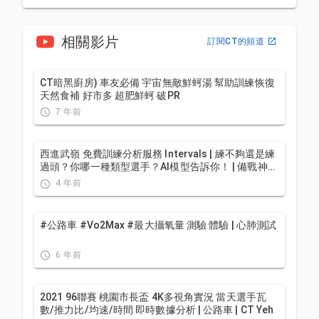
相關影片
訂閱CT的頻道
CT暗黑廚房) 車友必備 宇宙無敵鮮蚵湯 幫助訓練恢復
天然食補 好市多 超肥鮮蚵 破PR
7 年前
西進武嶺 免費訓練分析服務 Intervals | 練不夠還是練
過頭？你哪一種類型選手？AI模型告訴你！ | 備戰神器
| 公路車 訓練 | CT Yeh
4 年前
#公路車 #Vo2Max #最大攝氧量 測驗 體驗 | 心肺測試
6 年前
2021 96聯賽 桃園市長盃 4K多視角實況 當天選手瓦
數/推力比/均速/時間 即時數據分析 | 公路車 | CT Yeh