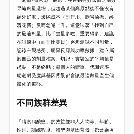
「閾值-高原型」曲線：在達到有效閾值之前效
果隨劑量遞增，但超過某個高原點後不僅沒有
額外好處，邊際成本（副作用、腸胃負擔、經
濟花費）反而急遽上升。這意味著「找到自己
的最適劑量」比「盡量多吃」重要得多。建議
在訓練中（而非比賽日）逐步測試不同劑量，
記錄主觀感受、腸胃反應與功率數據，建立屬
於自己的劑量檔案。切記：實驗室的平均值是
起點，不是終點；每個人的體重、代謝速率、
腸道耐受度與基因背景都會讓最適劑量產生個
體化的偏移。
不同族群差異
「膳食硝酸鹽」的效益並非人人均等。年齡、
性別、訓練程度、體型與基因背景，都會顯著