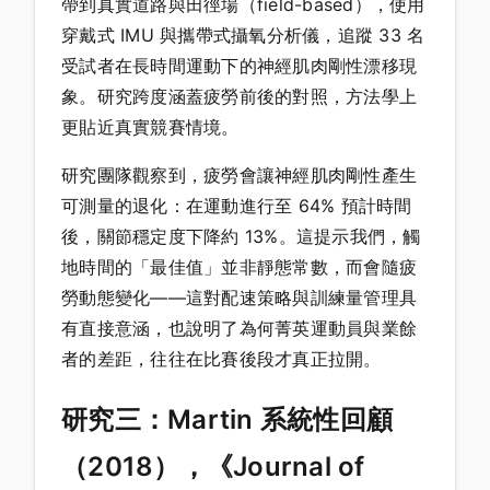
帶到真實道路與田徑場（field-based），使用
穿戴式 IMU 與攜帶式攝氧分析儀，追蹤 33 名
受試者在長時間運動下的神經肌肉剛性漂移現
象。研究跨度涵蓋疲勞前後的對照，方法學上
更貼近真實競賽情境。
研究團隊觀察到，疲勞會讓神經肌肉剛性產生
可測量的退化：在運動進行至 64% 預計時間
後，關節穩定度下降約 13%。這提示我們，觸
地時間的「最佳值」並非靜態常數，而會隨疲
勞動態變化——這對配速策略與訓練量管理具
有直接意涵，也說明了為何菁英運動員與業餘
者的差距，往往在比賽後段才真正拉開。
研究三：Martin 系統性回顧
（2018），《Journal of