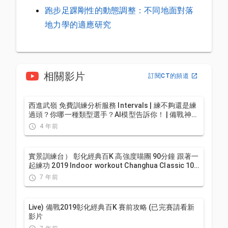
跑步足踝剛性的動態調整：不同地面對落
地力學的適應研究
相關影片
訂閱CT的頻道
西進武嶺 免費訓練分析服務 Intervals | 練不夠還是練
過頭？你哪一種類型選手？AI模型告訴你！ | 備戰神器
| 公路車 訓練 | CT Yeh
4 年前
實景訓練台） 彰化經典百K 高強度喵團 90分鐘 跟著一
起練功 2019 Indoor workout Changhua Classic 100
Taiwan
7 年前
Live) 備戰2019彰化經典百K 賽前攻略 (已完賽請看新
影片