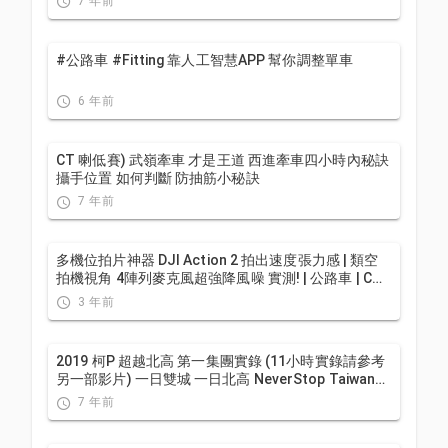
7 年前
#公路車 #Fitting 靠人工智慧APP 幫你調整單車
6 年前
CT 喇低賽) 武嶺牽車 才是王道 西進牽車四小時內秘訣
攝手位置 如何判斷 防抽筋小秘訣
7 年前
多機位拍片神器 DJI Action 2 拍出速度張力感 | 類空
拍機視角 4陣列麥克風超強降風噪 實測! | 公路車 | CT
Yeh
3 年前
2019 柯P 超越北高 第一集團實錄 (11小時實錄請參考
另一部影片) 一日雙城 一日北高 NeverStop Taiwan
Long Distance Cycling Challenge
7 年前