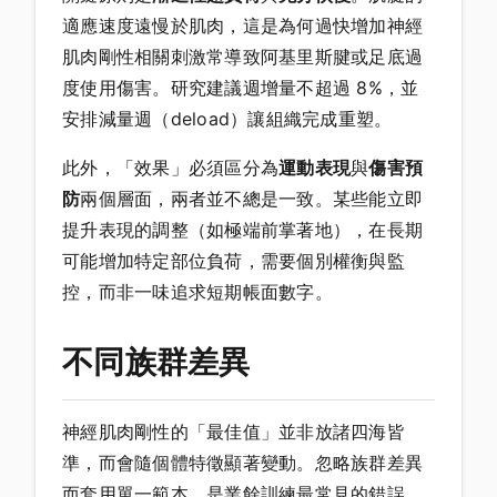
適應速度遠慢於肌肉，這是為何過快增加神經
肌肉剛性相關刺激常導致阿基里斯腱或足底過
度使用傷害。研究建議週增量不超過 8%，並
安排減量週（deload）讓組織完成重塑。
此外，「效果」必須區分為
運動表現
與
傷害預
防
兩個層面，兩者並不總是一致。某些能立即
提升表現的調整（如極端前掌著地），在長期
可能增加特定部位負荷，需要個別權衡與監
控，而非一味追求短期帳面數字。
不同族群差異
神經肌肉剛性的「最佳值」並非放諸四海皆
準，而會隨個體特徵顯著變動。忽略族群差異
而套用單一範本，是業餘訓練最常見的錯誤。