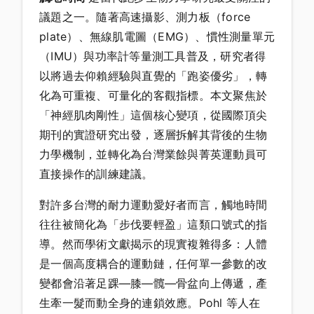
議題之一。隨著高速攝影、測力板（force
plate）、無線肌電圖（EMG）、慣性測量單元
（IMU）與功率計等量測工具普及，研究者得
以將過去仰賴經驗與直覺的「跑姿優劣」，轉
化為可重複、可量化的客觀指標。本文聚焦於
「神經肌肉剛性」這個核心變項，從國際頂尖
期刊的實證研究出發，逐層拆解其背後的生物
力學機制，並轉化為台灣業餘與菁英運動員可
直接操作的訓練建議。
對許多台灣的耐力運動愛好者而言，觸地時間
往往被簡化為「步伐要輕盈」這類口號式的指
導。然而學術文獻揭示的現實複雜得多：人體
是一個高度耦合的運動鏈，任何單一參數的改
變都會沿著足踝—膝—髖—骨盆向上傳遞，產
生牽一髮而動全身的連鎖效應。Pohl 等人在