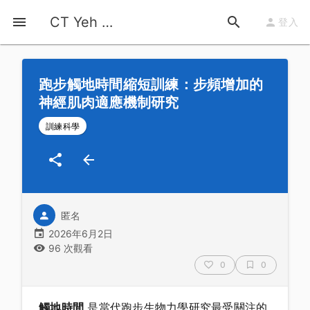
首頁
運動知識
詳情
CT Yeh 公路車基地
登入
跑步觸地時間縮短訓練：步頻增加的
神經肌肉適應機制研究
訓練科學
匿名
2026年6月2日
96 次觀看
0
0
觸地時間
是當代跑步生物力學研究最受關注的