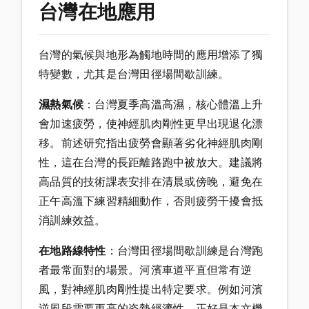
台灣在地應用
台灣的氣候與地形為觸地時間的應用增添了獨
特變數，尤其是台灣田徑場間歇訓練。
濕熱氣候
：台灣夏季高溫高濕，核心體溫上升
會加速疲勞，使神經肌肉剛性更早出現退化漂
移。前述研究指出疲勞會顯著劣化神經肌肉剛
性，這在台灣的長距離路跑中被放大。建議將
高品質的技術課表安排在清晨或傍晚，避免在
正午高溫下練習精細動作，否則疲勞干擾會抵
消訓練效益。
在地路線特性
：台灣田徑場間歇訓練是台灣跑
者最常面對的場景。河濱車道平直但常有逆
風，對神經肌肉剛性提出特定要求。例如河濱
逆風段需要更高的姿勢經濟性，正好是本文機