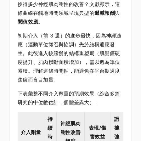
換得多少神經肌肉剛性的改善？文獻顯示，這
條曲線在觸地時間領域呈現典型的
遞減報酬
與
閾值效應
。
初期介入（前 3 週）的進步最快，因為神經適
應（運動單位徵召與協調）先於結構適應發
生。此後進入較緩慢的結構重塑期（肌腱僵硬
度提升、肌肉橫斷面積增加），需以週為單位
累積。理解這條時間軸，能避免在平台期過度
焦慮而盲目加量。
下表彙整不同介入劑量的預期效果（綜合多篇
研究的中位數估計，個體差異大）：
持
證
神經肌肉
續
表現/傷
據
介入劑量
剛性改善
時
害效益
強