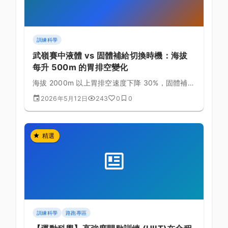
訓練科學
武嶺賽中液體 vs 固體補給切換時機：海拔
每升 500m 的胃排空變化
海拔 2000m 以上胃排空速度下降 30%，固體補給
易引起腹脹。掌握液體與固體的切換時機，避免後
2026年5月12日
243
0
0
段噁心與停車嘔吐的慘劇。
精選
訓練科學
路跑專區