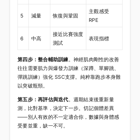
主觀感受
5
減量
恢復與鞏固
RPE
接近比賽強度
6
中高
表現指標
測試
第四步：整合輔助訓練
。神經肌肉剛性的改善
往往需要肌力與爆發力訓練（深蹲、單腳跳、
彈跳訓練）強化 SSC支撐。純粹靠跑步本身難
以突破瓶頸。
第五步：再評估與迭代
。週期結束後重新量
測，比對基準，決定下一步。切記個體差異
——別人有效的不一定適合你，數據與身體感
受要並重，缺一不可。