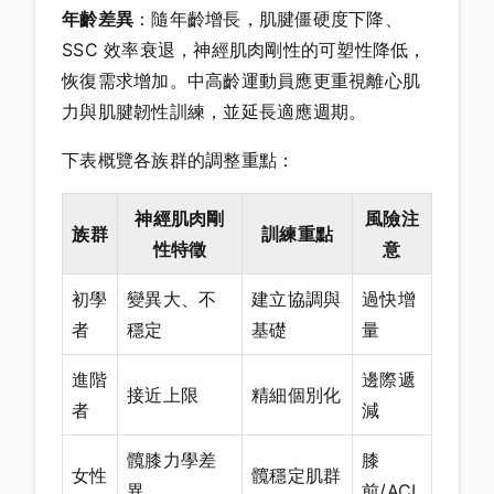
年齡差異
：隨年齡增長，肌腱僵硬度下降、
SSC 效率衰退，神經肌肉剛性的可塑性降低，
恢復需求增加。中高齡運動員應更重視離心肌
力與肌腱韌性訓練，並延長適應週期。
下表概覽各族群的調整重點：
神經肌肉剛
風險注
族群
訓練重點
性特徵
意
初學
變異大、不
建立協調與
過快增
者
穩定
基礎
量
進階
邊際遞
接近上限
精細個別化
者
減
髖膝力學差
膝
女性
髖穩定肌群
異
前/ACL