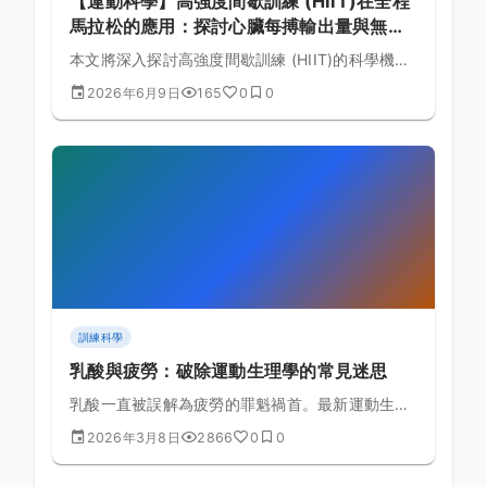
【運動科學】高強度間歇訓練 (HIIT)在全程
馬拉松的應用：探討心臟每搏輸出量與無氧
耐力的生理實證與課表規劃的黃金法則
本文將深入探討高強度間歇訓練 (HIIT)的科學機
制，結合全程馬拉松的生理需求，詳細解析心臟每
2026年6月9日
165
0
0
搏輸出量與無氧耐力的理論基礎與具體訓練課表排
定。
訓練科學
乳酸與疲勞：破除運動生理學的常見迷思
乳酸一直被誤解為疲勞的罪魁禍首。最新運動生理
學研究揭示了乳酸真正的角色和疲勞的真實機制。
2026年3月8日
2866
0
0