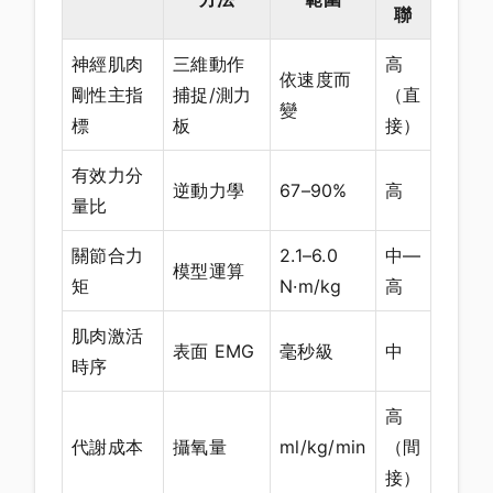
聯
神經肌肉
三維動作
高
依速度而
剛性主指
捕捉/測力
（直
變
標
板
接）
有效力分
逆動力學
67–90%
高
量比
關節合力
2.1–6.0
中—
模型運算
矩
N·m/kg
高
肌肉激活
表面 EMG
毫秒級
中
時序
高
代謝成本
攝氧量
ml/kg/min
（間
接）