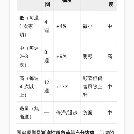
幅度
間
度
低（每週
4
1 次專
+4%
微小
中
週
項）
中（每週
8
2–3
+9%
明顯
高
週
次）
高（每週
顯著但傷
12
4 次以
+17%
害風險上
中
週
上）
升
過量（無
—
停滯/退步
負面
中
漸進）
關鍵原則是
漸進性超負荷
與
充分恢復
。肌腱的