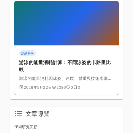
訓練科學
游泳的能量消耗計算：不同泳姿的卡路里比
較
游泳的能量消耗因泳姿、速度、體重與技術水準而
有極大差異，坊間「游泳每小時燃燒 500 大卡」
2026年5月22日
2086
0
0
的說法過於簡化。本文以運動生理學公式解析各泳
姿的真實能耗，幫助你為健身、減脂或運動表現目
標制定更精準的游泳計畫。
文章導覽
學術研究回顧