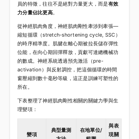
員的特徵，往往不是絕對力量更大，而是
有效
力分量佔比更高
。
從神經肌肉角度，神經肌肉剛性牽涉到牽張—
縮短循環（stretch-shortening cycle, SSC）
的時序精準度。肌腱在離心期被拉長儲存彈性
位能，在向心期回彈釋放，貢獻可達總機械功
的數成。神經系統透過預先激活（pre-
activation）與反射調控，把這個循環的時間
窗壓縮到數十毫秒等級，這正是訓練可塑性的
所在。
下表整理了神經肌肉剛性相關的關鍵力學與生
理變項：
與表
典型量測
在地單位/
變項
現關
方法
範圍