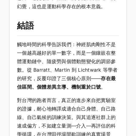
幻覺，這也是運動科學存在的根本意義。
結語
觸地時間的科學告訴我們：神經肌肉剛性不是
一個越高越好的單一數字，而是一個鑲嵌在整
體運動鏈中、隨疲勞與個體動態變化的調節參
數。從 Barratt、Martin 到 Lichtwark 等學者
的研究，反覆印證了三個核心原則——
存在最
佳區間、個體差異主導、機制重於口號
。
對台灣的跑者而言，真正的進步來自把實驗室
的證據，耐心地轉譯成適合自己身體、自己路
線、自己氣候的訓練決策。與其追逐社群上的
速成偏方，不如建立量測—介入—再評估的科
學循環，在台灣田徑場間歇訓練的真實場景