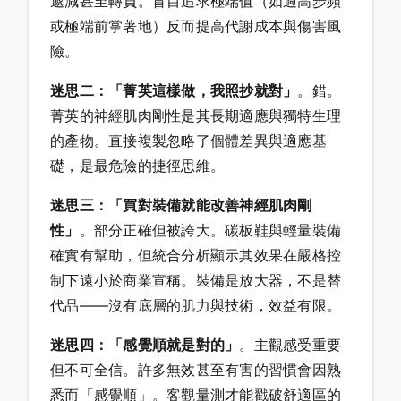
遞減甚至轉負。盲目追求極端值（如過高步頻
或極端前掌著地）反而提高代謝成本與傷害風
險。
迷思二：「菁英這樣做，我照抄就對」
。錯。
菁英的神經肌肉剛性是其長期適應與獨特生理
的產物。直接複製忽略了個體差異與適應基
礎，是最危險的捷徑思維。
迷思三：「買對裝備就能改善神經肌肉剛
性」
。部分正確但被誇大。碳板鞋與輕量裝備
確實有幫助，但統合分析顯示其效果在嚴格控
制下遠小於商業宣稱。裝備是放大器，不是替
代品——沒有底層的肌力與技術，效益有限。
迷思四：「感覺順就是對的」
。主觀感受重要
但不可全信。許多無效甚至有害的習慣會因熟
悉而「感覺順」。客觀量測才能戳破舒適區的