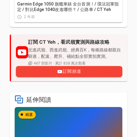
Garmin Edge 1050 旗艦車錶 全台首測！/ 環法冠軍指
定 / 對比Edge 1040改進哪些？ / 公路車 / CT Yeh
2 年前
訂閱 CT Yeh，看武嶺實測與路線攻略
北進武嶺、西進武嶺、經典百K，每條路線都親自
騎過，配速、爬升、補給點全部實拍實測。
467 部影片 · 累計 838 萬次觀看
訂閱頻道
延伸閱讀
精選