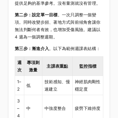
提供足夠的基準參考。沒有量測就沒有管理。
第二步：設定單一目標
。一次只調整一個變
項。同時改變步頻、著地方式與前傾角會讓你
無法判斷何者有效，也增加受傷風險。建議以
4 週為一個調整週期。
第三步：漸進介入
。以下為範例週課表結構：
週
專項刺
主課表重點
監控指標
次
激量
1–
技術感知、慢
神經肌肉剛性
低
2
速建立
穩定度
3
–
中
中強度整合
疲勞下維持度
4