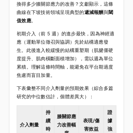
換得多少膝關節應力的改善？文獻顯示，這條
曲線在下坡技術領域呈現典型的
遞減報酬
與
閾
值效應
。
初期介入（前 5 週）的進步最快，因為神經適
應（運動單位徵召與協調）先於結構適應發
生。此後進入較緩慢的結構重塑期（肌腱僵硬
度提升、肌肉橫斷面積增加），需以週為單位
累積。理解這條時間軸，能避免在平台期過度
焦慮而盲目加量。
下表彙整不同介入劑量的預期效果（綜合多篇
研究的中位數估計，個體差異大）：
持
證
膝關節應
續
表現/傷
據
介入劑量
力改善幅
時
害效益
強