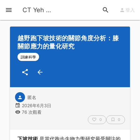
首頁
運動知識
詳情
CT Yeh 公路車基地
登入
越野跑下坡技術的關節角度分析：膝
關節應力的量化研究
訓練科學
匿名
2026年6月3日
76 次觀看
0
0
下坡技術
是當代跑步生物力學研究最受關注的