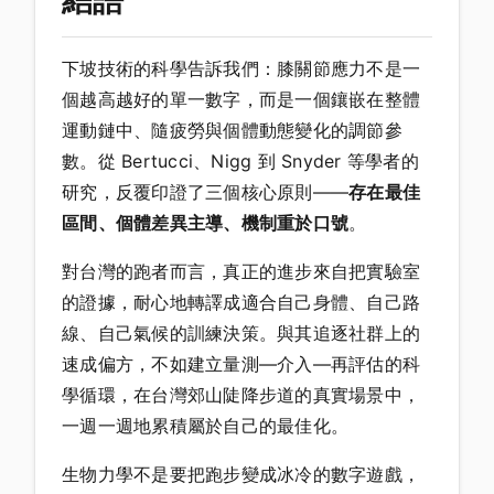
下坡技術的科學告訴我們：膝關節應力不是一
個越高越好的單一數字，而是一個鑲嵌在整體
運動鏈中、隨疲勞與個體動態變化的調節參
數。從 Bertucci、Nigg 到 Snyder 等學者的
研究，反覆印證了三個核心原則——
存在最佳
區間、個體差異主導、機制重於口號
。
對台灣的跑者而言，真正的進步來自把實驗室
的證據，耐心地轉譯成適合自己身體、自己路
線、自己氣候的訓練決策。與其追逐社群上的
速成偏方，不如建立量測—介入—再評估的科
學循環，在台灣郊山陡降步道的真實場景中，
一週一週地累積屬於自己的最佳化。
生物力學不是要把跑步變成冰冷的數字遊戲，