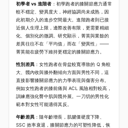
初學者 vs 進階者
：初學跑者的膝關節應力通常
較不穩定、變異度大，神經協調尚未成熟，因
此初期介入的進步空間最大。進階跑者則已接
近個人生理上限，邊際改善有限，更需要精細
化、個別化的微調。研究顯示，菁英與業餘的
差異往往不在「平均值」而在「變異性」——
菁英能在疲勞下維持更穩定的膝關節應力。
性別差異
：女性跑者在骨盆較寬導致的 Q 角較
大、髖內收與膝外翻傾向方面與男性不同，這
直接影響膝關節應力的力學表現與傷害分布。
例如女性跑者的膝前痛與 ACL 風險相對較高，
訓練應強化臀中肌與髖外展。一刀切的男性化
範本對女性可能適得其反。
年齡差異
：隨年齡增長，肌腱僵硬度下降、
SSC 效率衰退，膝關節應力的可塑性降低，恢