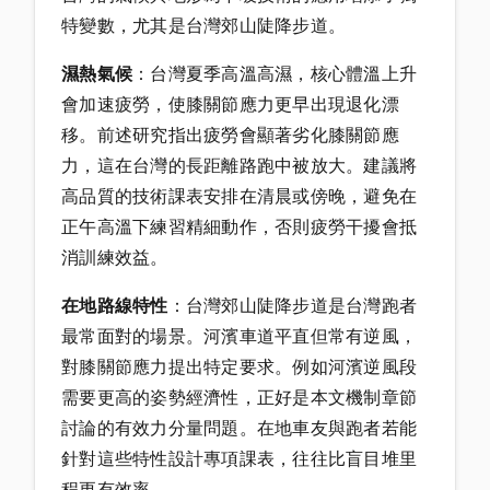
特變數，尤其是台灣郊山陡降步道。
濕熱氣候
：台灣夏季高溫高濕，核心體溫上升
會加速疲勞，使膝關節應力更早出現退化漂
移。前述研究指出疲勞會顯著劣化膝關節應
力，這在台灣的長距離路跑中被放大。建議將
高品質的技術課表安排在清晨或傍晚，避免在
正午高溫下練習精細動作，否則疲勞干擾會抵
消訓練效益。
在地路線特性
：台灣郊山陡降步道是台灣跑者
最常面對的場景。河濱車道平直但常有逆風，
對膝關節應力提出特定要求。例如河濱逆風段
需要更高的姿勢經濟性，正好是本文機制章節
討論的有效力分量問題。在地車友與跑者若能
針對這些特性設計專項課表，往往比盲目堆里
程更有效率。