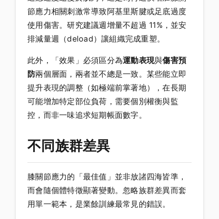
節應力相關刺激常導致阿基里斯腱或足底過度
使用傷害。研究建議週增量不超過 11%，並安
排減量週（deload）讓組織完成重塑。
此外，「效果」必須區分為
運動表現
與
傷害預
防
兩個層面，兩者並不總是一致。某些能立即
提升表現的調整（如極端前掌著地），在長期
可能增加特定部位負荷，需要個別權衡與監
控，而非一味追求短期帳面數字。
不同族群差異
膝關節應力的「最佳值」並非放諸四海皆準，
而會隨個體特徵顯著變動。忽略族群差異而套
用單一範本，是業餘訓練最常見的錯誤。