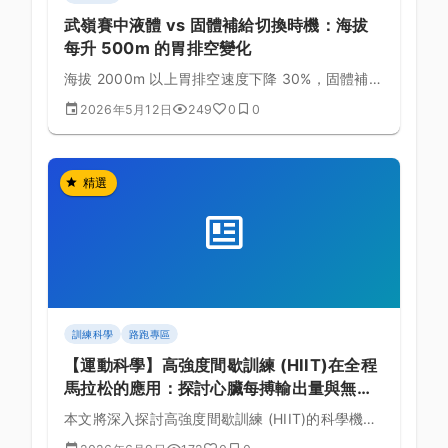
武嶺賽中液體 vs 固體補給切換時機：海拔
每升 500m 的胃排空變化
海拔 2000m 以上胃排空速度下降 30%，固體補給
易引起腹脹。掌握液體與固體的切換時機，避免後
2026年5月12日
249
0
0
段噁心與停車嘔吐的慘劇。
精選
訓練科學
路跑專區
【運動科學】高強度間歇訓練 (HIIT)在全程
馬拉松的應用：探討心臟每搏輸出量與無氧
耐力的生理實證與課表規劃的黃金法則
本文將深入探討高強度間歇訓練 (HIIT)的科學機
制，結合全程馬拉松的生理需求，詳細解析心臟每