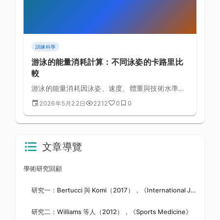
訓練科學
游泳的能量消耗計算：不同泳姿的卡路里比
較
游泳的能量消耗因泳姿、速度、體重與技術水準而
有極大差異，坊間「游泳每小時燃燒 500 大卡」
2026年5月22日
2212
0
0
的說法過於簡化。本文以運動生理學公式解析各泳
姿的真實能耗，幫助你為健身、減脂或運動表現目
標制定更精準的游泳計畫。
文章導覽
學術研究回顧
研究一：Bertucci 與 Komi（2017），《International Journal of Sports Physiology and Performance》
研究二：Williams 等人（2012），《Sports Medicine》