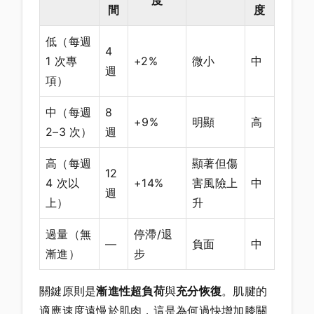
度
間
度
低（每週
4
1 次專
+2%
微小
中
週
項）
中（每週
8
+9%
明顯
高
2–3 次）
週
高（每週
顯著但傷
12
4 次以
+14%
害風險上
中
週
上）
升
過量（無
停滯/退
—
負面
中
漸進）
步
關鍵原則是
漸進性超負荷
與
充分恢復
。肌腱的
適應速度遠慢於肌肉，這是為何過快增加膝關