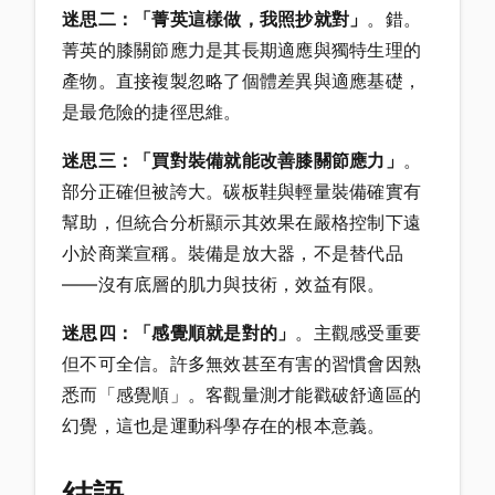
迷思二：「菁英這樣做，我照抄就對」
。錯。
菁英的膝關節應力是其長期適應與獨特生理的
產物。直接複製忽略了個體差異與適應基礎，
是最危險的捷徑思維。
迷思三：「買對裝備就能改善膝關節應力」
。
部分正確但被誇大。碳板鞋與輕量裝備確實有
幫助，但統合分析顯示其效果在嚴格控制下遠
小於商業宣稱。裝備是放大器，不是替代品
——沒有底層的肌力與技術，效益有限。
迷思四：「感覺順就是對的」
。主觀感受重要
但不可全信。許多無效甚至有害的習慣會因熟
悉而「感覺順」。客觀量測才能戳破舒適區的
幻覺，這也是運動科學存在的根本意義。
結語