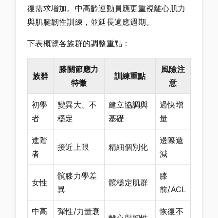
復需求增加。中高齡運動員應更重視離心肌力
與肌腱韌性訓練，並延長適應週期。
下表概覽各族群的調整重點：
膝關節應力
風險注
族群
訓練重點
特徵
意
初學
變異大、不
建立協調與
過快增
者
穩定
基礎
量
進階
邊際遞
接近上限
精細個別化
者
減
髖膝力學差
膝
女性
髖穩定肌群
異
前/ACL
中高
彈性/力量衰
恢復不
離心與韌性