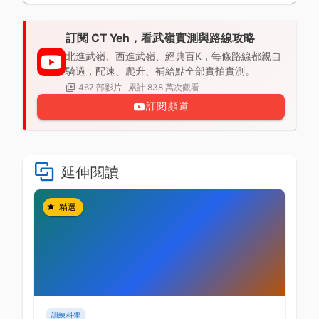
訂閱 CT Yeh，看武嶺實測與路線攻略
北進武嶺、西進武嶺、經典百K，每條路線都親自
騎過，配速、爬升、補給點全部實拍實測。
467 部影片 · 累計 838 萬次觀看
訂閱頻道
延伸閱讀
精選
訓練科學