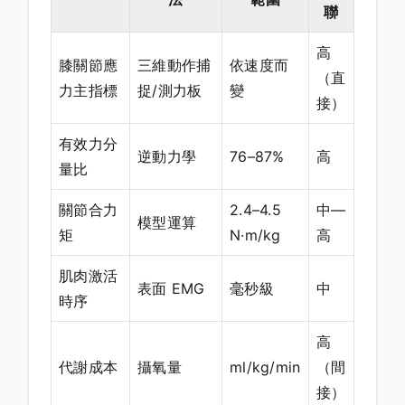
聯
高
膝關節應
三維動作捕
依速度而
（直
力主指標
捉/測力板
變
接）
有效力分
逆動力學
76–87%
高
量比
關節合力
2.4–4.5
中—
模型運算
矩
N·m/kg
高
肌肉激活
表面 EMG
毫秒級
中
時序
高
代謝成本
攝氧量
ml/kg/min
（間
接）