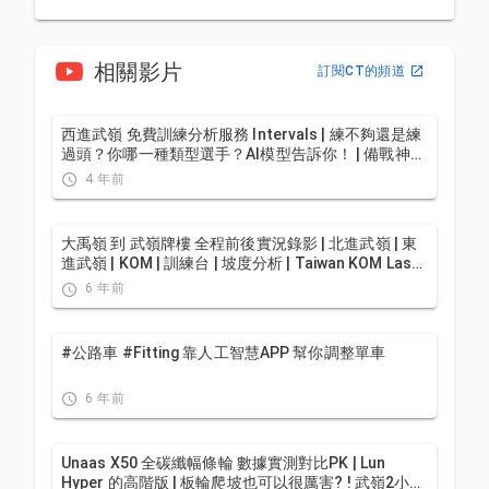
相關影片
訂閱CT的頻道
西進武嶺 免費訓練分析服務 Intervals | 練不夠還是練
過頭？你哪一種類型選手？AI模型告訴你！ | 備戰神器
| 公路車 訓練 | CT Yeh
4 年前
大禹嶺 到 武嶺牌樓 全程前後實況錄影 | 北進武嶺 | 東
進武嶺 | KOM | 訓練台 | 坡度分析 | Taiwan KOM Last
10 km HARD | 公路車
6 年前
#公路車 #Fitting 靠人工智慧APP 幫你調整單車
6 年前
Unaas X50 全碳纖幅條輪 數據實測對比PK | Lun
Hyper 的高階版 | 板輪爬坡也可以很厲害? ! 武嶺2小時