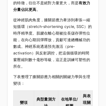
的特徵，往往不是絕對力量更大，而是
有效力
分量佔比更高
。
從神經肌肉角度，膝關節應力牽涉到牽張—縮
短循環（stretch-shortening cycle, SSC）的
時序精準度。肌腱在離心期被拉長儲存彈性位
能，在向心期回彈釋放，貢獻可達總機械功的
數成。神經系統透過預先激活（pre-
activation）與反射調控，把這個循環的時間
窗壓縮到數十毫秒等級，這正是訓練可塑性的
所在。
下表整理了膝關節應力相關的關鍵力學與生理
變項：
與表
典型量測方
在地單位/
變項
現關
法
範圍