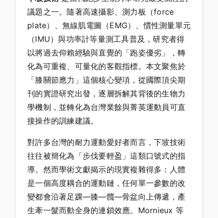
議題之一。隨著高速攝影、測力板（force
plate）、無線肌電圖（EMG）、慣性測量單元
（IMU）與功率計等量測工具普及，研究者得
以將過去仰賴經驗與直覺的「跑姿優劣」，轉
化為可重複、可量化的客觀指標。本文聚焦於
「膝關節應力」這個核心變項，從國際頂尖期
刊的實證研究出發，逐層拆解其背後的生物力
學機制，並轉化為台灣業餘與菁英運動員可直
接操作的訓練建議。
對許多台灣的耐力運動愛好者而言，下坡技術
往往被簡化為「步伐要輕盈」這類口號式的指
導。然而學術文獻揭示的現實複雜得多：人體
是一個高度耦合的運動鏈，任何單一參數的改
變都會沿著足踝—膝—髖—骨盆向上傳遞，產
生牽一髮而動全身的連鎖效應。Mornieux 等