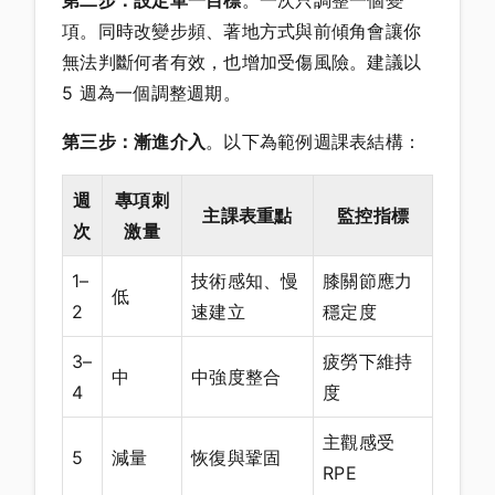
項。同時改變步頻、著地方式與前傾角會讓你
無法判斷何者有效，也增加受傷風險。建議以
5 週為一個調整週期。
第三步：漸進介入
。以下為範例週課表結構：
週
專項刺
主課表重點
監控指標
次
激量
1–
技術感知、慢
膝關節應力
低
2
速建立
穩定度
3–
疲勞下維持
中
中強度整合
4
度
主觀感受
5
減量
恢復與鞏固
RPE