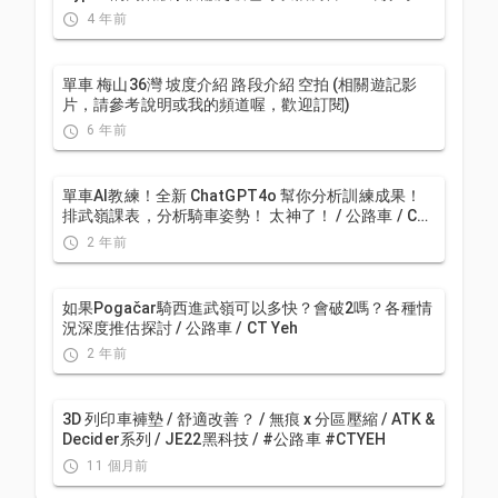
大師一起親測! CP值超高 | 公路車 | CT Yeh
4 年前
單車 梅山36灣 坡度介紹 路段介紹 空拍 (相關遊記影
片，請參考說明或我的頻道喔，歡迎訂閱)
6 年前
單車AI教練！全新 ChatGPT4o 幫你分析訓練成果！
排武嶺課表，分析騎車姿勢！ 太神了！ / 公路車 / CT
Yeh / feat. 緯緯
2 年前
如果Pogačar騎西進武嶺可以多快？會破2嗎？各種情
況深度推估探討 / 公路車 / CT Yeh
2 年前
3D 列印車褲墊 / 舒適改善？ / 無痕 x 分區壓縮 / ATK &
Decider系列 / JE22黑科技 / #公路車 #CTYEH
11 個月前