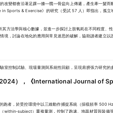
改變都會沿著足踝—膝—髖—骨盆向上傳遞，產生牽一髮而動全身
ience in Sports & Exercise》的研究（受試 57 人）
文，解析其方法學與核心數據，並進一步探討上肢氧耗在不同程度、
鬆情境，討論在地化的應用與常見迷思的破解，協助讀者建立以
實驗室控制試驗、現場量測與系統性回顧，呈現肩膀張力研究的
4），《International Journal of Spo
素的跑者，於受控環境中以三維動作捕捉系統（採樣頻率 500 
ithin-subject）重複量測，控制了跑速、地面材質與裝