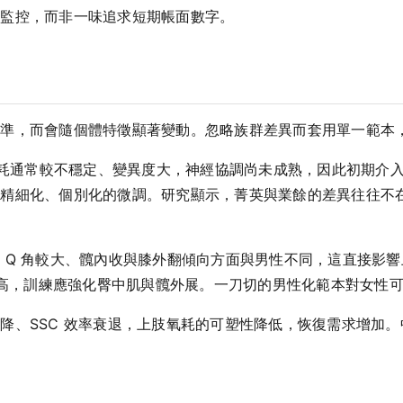
與監控，而非一味追求短期帳面數字。
皆準，而會隨個體特徵顯著變動。忽略族群差異而套用單一範本
耗通常較不穩定、變異度大，神經協調尚未成熟，因此初期介
要精細化、個別化的微調。研究顯示，菁英與業餘的差異往往不
 Q 角較大、髖內收與膝外翻傾向方面與男性不同，這直接影
對較高，訓練應強化臀中肌與髖外展。一刀切的男性化範本對女性
降、SSC 效率衰退，上肢氧耗的可塑性降低，恢復需求增加