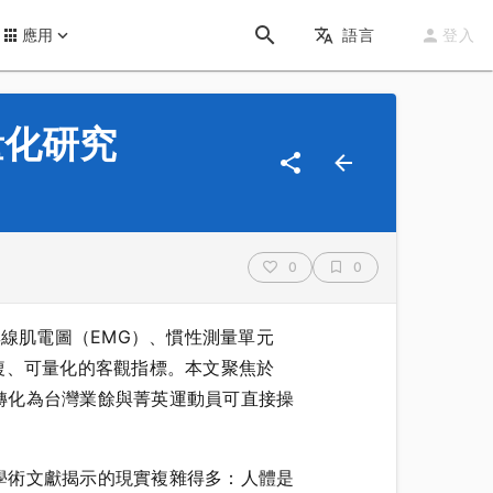
應用
語言
登入
量化研究
0
0
無線肌電圖（EMG）、慣性測量單元
複、可量化的客觀指標。本文聚焦於
轉化為台灣業餘與菁英運動員可直接操
學術文獻揭示的現實複雜得多：人體是