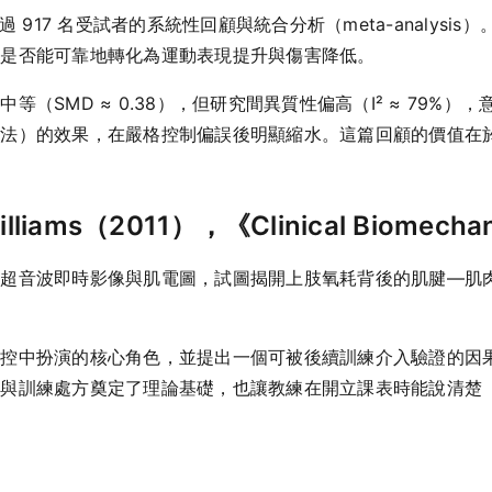
 917 名受試者的系統性回顧與統合分析（meta-analys
善是否能可靠地轉化為運動表現提升與傷害降低。
（SMD ≈ 0.38），但研究間異質性偏高（I² ≈ 79%
練法）的效果，在嚴格控制偏誤後明顯縮水。這篇回顧的價值在
lliams（2011），《Clinical Biomecha
超音波即時影像與肌電圖，試圖揭開上肢氧耗背後的肌腱—肌肉
調控中扮演的核心角色，並提出一個可被後續訓練介入驗證的因
健與訓練處方奠定了理論基礎，也讓教練在開立課表時能說清楚