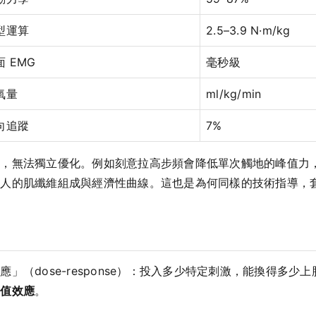
型運算
2.5–3.9 N·m/kg
面 EMG
毫秒級
氧量
ml/kg/min
向追蹤
7%
關，無法獨立優化。例如刻意拉高步頻會降低單次觸地的峰值力
個人的肌纖維組成與經濟性曲線。這也是為何同樣的技術指導，
」（dose-response）：投入多少特定刺激，能換得多
閾值效應
。