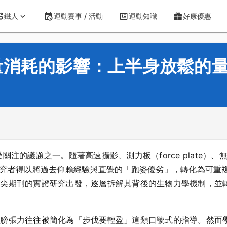
鐵人
運動賽事 / 活動
運動知識
好康優惠
量消耗的影響：上半身放鬆的
注的議題之一。隨著高速攝影、測力板（force plate）、
研究者得以將過去仰賴經驗與直覺的「跑姿優劣」，轉化為可重
頂尖期刊的實證研究出發，逐層拆解其背後的生物力學機制，並
肩膀張力往往被簡化為「步伐要輕盈」這類口號式的指導。然而