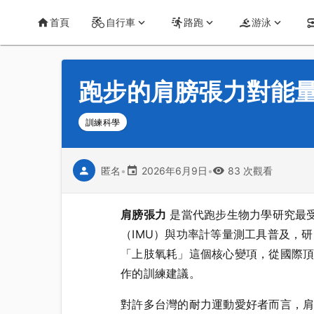
首頁
運動知識
詳情
CT Yeh 公路車基地
首頁
自行車
路跑
游泳
跑步的肩膀張力對能
訓練科學
匿名
•
2026年6月9日
•
83 次觀看
肩膀張力
是當代跑步生物力學研究最受關
（IMU）與功率計等量測工具普及，
「上肢氧耗」這個核心變項，從國際
作的訓練建議。
對許多台灣的耐力運動愛好者而言，