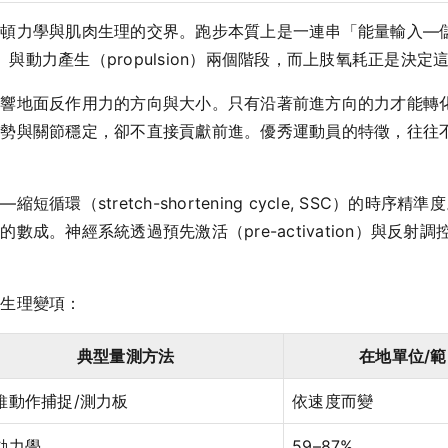
牛頓力學與肌肉生理的交界。跑步本質上是一連串「能量輸入—
g）與動力產生（propulsion）兩個階段，而上肢氧耗正是
影響地面反作用力的方向與大小。只有沿著前進方向的力才能轉
姿勢與關節穩定，卻不直接貢獻前進。優秀運動員的特徵，往往
環（stretch-shortening cycle, SSC）的時
數成。神經系統透過預先激活（pre-activation）與反
與生理變項：
典型量測方法
在地單位/
維動作捕捉/測力板
依速度而變
動力學
59–87%