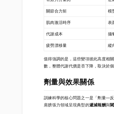
關節合力矩
模
肌肉激活時序
表
代謝成本
攝
疲勞漂移量
縱
值得強調的是，這些變項彼此高度相
數，整體代謝代價是否下降，取決於
劑量與效果關係
訓練科學的核心問題之一是「劑量—反應
肩膀張力領域呈現典型的
遞減報酬
與