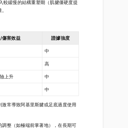
進入較緩慢的結構重塑期（肌腱僵硬度提
量。
/傷害效益
證據強度
中
高
險上升
中
中
刺激常導致阿基里斯腱或足底過度使用
的調整（如極端前掌著地），在長期可