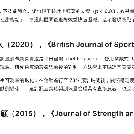
下肢關節合力矩出現了統計上顯著的改變（p < 0.03，效果量 Coh
濟性甜蜜點」，超過此區間後邊際效益快速遞減。這項發現挑戰
2020），《British Journal of Sport
測帶到真實道路與田徑場（field-based），使用穿戴式 I
移現象。研究跨度涵蓋疲勞前後的對照，方法學上更貼近真實競
生可測量的退化：在運動進行至 78% 預計時間後，關節穩定度
勞動態變化——這對配速策略與訓練量管理具有直接意涵，也說
015），《Journal of Strength and 