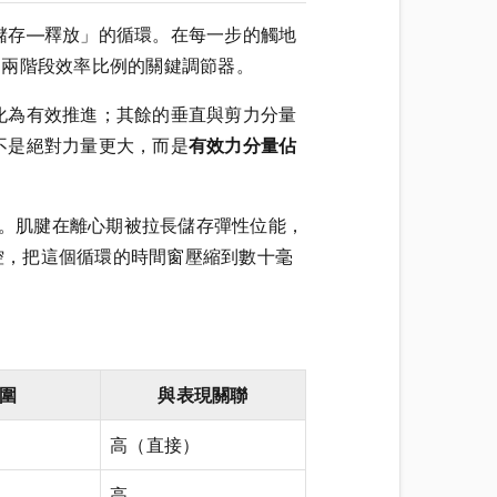
儲存—釋放」的循環。在每一步的觸地
決定這兩階段效率比例的關鍵調節器。
化為有效推進；其餘的垂直與剪力分量
不是絕對力量更大，而是
有效力分量佔
序精準度。肌腱在離心期被拉長儲存彈性位能，
射調控，把這個循環的時間窗壓縮到數十毫
範圍
與表現關聯
高（直接）
高