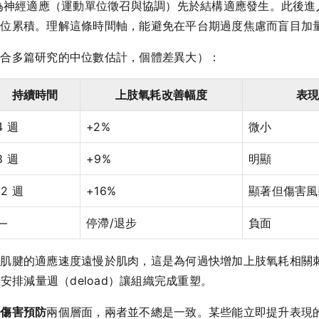
因為神經適應（運動單位徵召與協調）先於結構適應發生。此後
單位累積。理解這條時間軸，能避免在平台期過度焦慮而盲目加
綜合多篇研究的中位數估計，個體差異大）：
持續時間
上肢氧耗改善幅度
表現
4 週
+2%
微小
8 週
+9%
明顯
12 週
+16%
顯著但傷害風
—
停滯/退步
負面
。肌腱的適應速度遠慢於肌肉，這是為何過快增加上肢氧耗相關
安排減量週（deload）讓組織完成重塑。
與
傷害預防
兩個層面，兩者並不總是一致。某些能立即提升表現