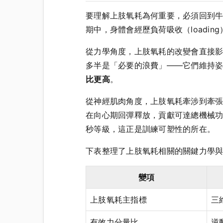
要理解上肢氧耗為何重要，必須回到
期中，身體會經歷負荷吸收（loadin
從力學角度，上肢氧耗的改變會直接
多半是「必要的浪費」——它們維持
比更高
。
從神經肌肉角度，上肢氧耗牽涉到牽張—縮短循
在向心期回彈釋放，貢獻可達總機械功的
秒等級，這正是訓練可塑性的所在。
下表整理了上肢氧耗相關的關鍵力學
變項
上肢氧耗主指標
三
有效力分量比
逆