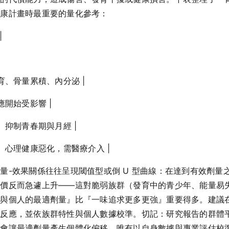
健康計畫時最重要的量化參考：
|
發育、骨量累積、內分泌 |
適應開始受影響 |
長、抑制青春期與月經 |
缺口、心理健康惡化，需醫療介入 |
量-效果關係往往呈現閾值型或倒 U 型曲線：在達到有效劑量
代價反而急遽上升——這對脆弱族群（發育中的青少年、能量易
群與個人的最適劑量』比『一味追求更多更強』重要得多。建議
控反應，並依族群特性與個人數據校準。切記：研究報告的群體
都會讓最適劑量產生個體化偏移，唯有以自身數據與專業評估校