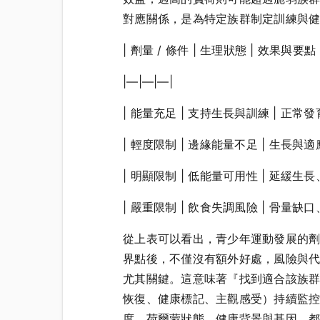
對應關係，是為特定族群制定訓練與
| 劑量 / 條件 | 生理狀態 | 效果與要點 
|—|—|—|
| 能量充足 | 支持生長與訓練 | 正常
| 輕度限制 | 邊緣能量不足 | 生長與
| 明顯限制 | 低能量可用性 | 延緩生
| 嚴重限制 | 飲食失調風險 | 骨量
從上表可以看出，青少年運動發展的劑
界點後，不僅沒有額外好處，風險與
尤其關鍵。這意味著『找到適合該族
恢復、健康標記、主觀感受）持續監
度、荷爾蒙狀態、健康背景與基因，