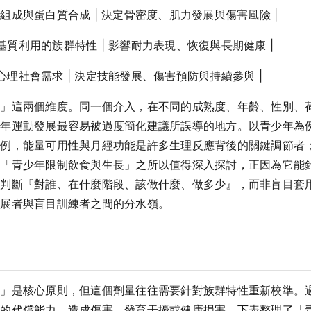
纖維組成與蛋白質合成 | 決定骨密度、肌力發展與傷害風險 |
與基質利用的族群特性 | 影響耐力表現、恢復與長期健康 |
與心理社會需求 | 決定技能發展、傷害預防與持續參與 |
異」這兩個維度。同一個介入，在不同的成熟度、年齡、性別、
年運動發展最容易被過度簡化建議所誤導的地方。以青少年為例，
為例，能量可用性與月經功能是許多生理反應背後的關鍵調節者
。「青少年限制飲食與生長」之所以值得深入探討，正因為它能
能判斷『對誰、在什麼階段、該做什麼、做多少』，而非盲目套
發展者與盲目訓練者之間的分水嶺。
應」是核心原則，但這個劑量往往需要針對族群特性重新校準。
群的代償能力，造成傷害、發育干擾或健康損害。下表整理了「