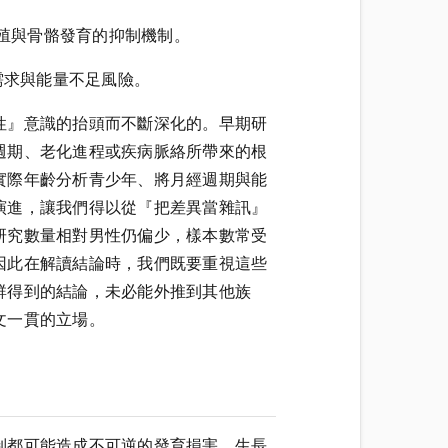
量可用性對生殖與骨骼發育的抑制機制。
動員的營養需求與能量不足風險。
性』意識的抬頭而不斷深化的。早期研
週期、老化進程或疾病脈絡所帶來的根
實際年齡分析青少年、將月經週期與能
演進，讓我們得以從『把差異當雜訊』
研究數量相對男性仍偏少，樣本數常受
因此在解讀結論時，我們既要重視這些
群得到的結論，未必能外推到其他族
文一貫的立場。
制都可能造成不可逆的發育損害。生長