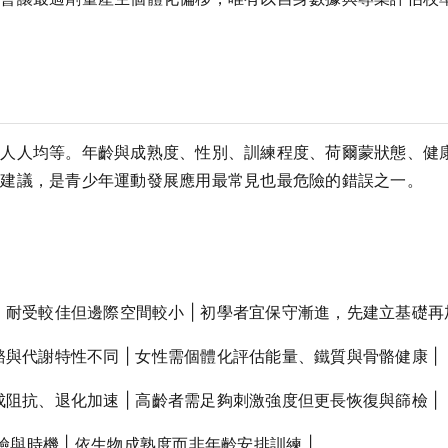
非人人均等。年齡與成熟度、性別、訓練程度、荷爾蒙狀態、健
一建議，是青少年運動發展應用最常見也最危險的錯誤之一。
成熟、耐受較佳但邊際空間較小 | 初學者宜保守漸進，先建立基礎再加
、骨骼與代謝特性不同 | 女性需個體化評估能量、鐵質與骨骼健康 |
、合成阻抗、退化加速 | 高齡者需足夠刺激強度但更長恢復與篩檢 |
險與時機 | 依生物成熟度而非年齡安排訓練 |