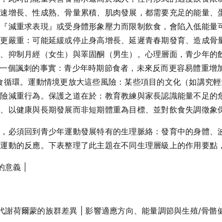
快速增長、性成熟、骨量累積、肌肉發展，都需要充足的能量、
『減重求表現』或受身體形象壓力而限制飲食，會陷入低能量可用
上更嚴重：可能延緩或停止身高增長、延遲青春期發育、造成骨
）、抑制月經（女生）與睪固酮（男生）。心理層面，青少年的
向研究更揭示一個諷刺的事實：青少年時期節食者，未來反而更容易體
食循環。運動情境更放大這些風險：某些項目的文化（如講究
危險減重行為。保護之道在於：教育教練與家長認識能量不足的
練、以健康與長期發展而非短期體重為目標、並對飲食失調徵象
」，必須回到青少年運動發展特有的生理脈絡：發育中的身體、
變運動的反應。下表整理了此主題在不同生理層級上的作用要點
的意義 |
與代謝荷爾蒙的族群差異 | 影響適應方向、能量調節與生殖/骨骼健