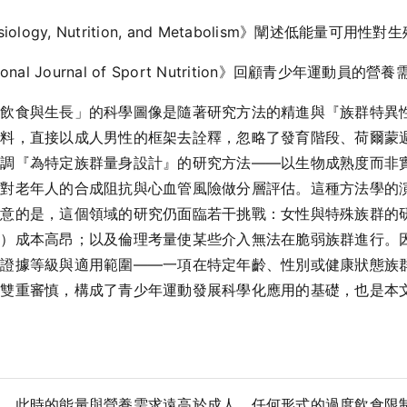
 Physiology, Nutrition, and Metabolism》闡述低能
national Journal of Sport Nutrition》回顧青少年運
制飲食與生長」的科學圖像是隨著研究方法的精進與『族群特異
資料，直接以成人男性的框架去詮釋，忽略了發育階段、荷爾蒙
強調『為特定族群量身設計』的研究方法——以生物成熟度而非
針對老年人的合成阻抗與心血管風險做分層評估。這種方法學的
注意的是，這個領域的研究仍面臨若干挑戰：女性與特殊族群的
展）成本高昂；以及倫理考量使某些介入無法在脆弱族群進行。
意證據等級與適用範圍——一項在特定年齡、性別或健康狀態族
的雙重審慎，構成了青少年運動發展科學化應用的基礎，也是本
期，此時的能量與營養需求遠高於成人，任何形式的過度飲食限