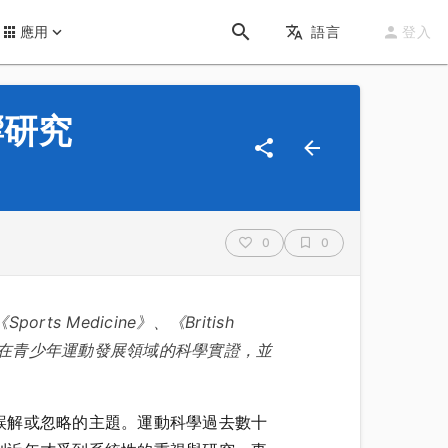
應用
語言
登入
響研究
0
0
《Sports Medicine》、《British
與生長」在青少年運動發展領域的科學實證，並
誤解或忽略的主題。運動科學過去數十