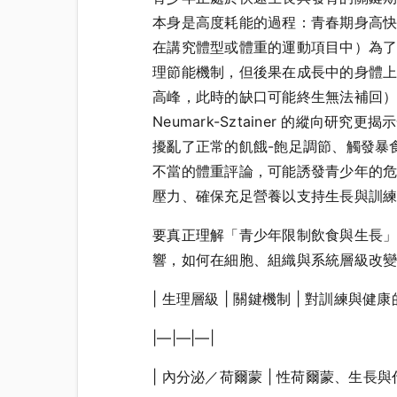
本身是高度耗能的過程：青春期身高
在講究體型或體重的運動項目中）為了
理節能機制，但後果在成長中的身體
高峰，此時的缺口可能終生無法補回
Neumark-Sztainer 的縱
擾亂了正常的飢餓-飽足調節、觸發暴
不當的體重評論，可能誘發青少年的
壓力、確保充足營養以支持生長與訓
要真正理解「青少年限制飲食與生長
響，如何在細胞、組織與系統層級改
| 生理層級 | 關鍵機制 | 對訓練與健康
|—|—|—|
| 內分泌／荷爾蒙 | 性荷爾蒙、生長