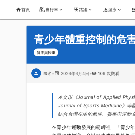
首頁
運動知識
詳情
CT Yeh 公路車基地
首頁
自行車
路跑
游泳
青少年體重控制的危
健康與醫學
匿名
•
2026年6月4日
•
109 次觀看
本文以《Journal of Applied Physi
Journal of Sports M
結合台灣在地的氣候、賽事與運動
在青少年運動發展的範疇裡，「青少