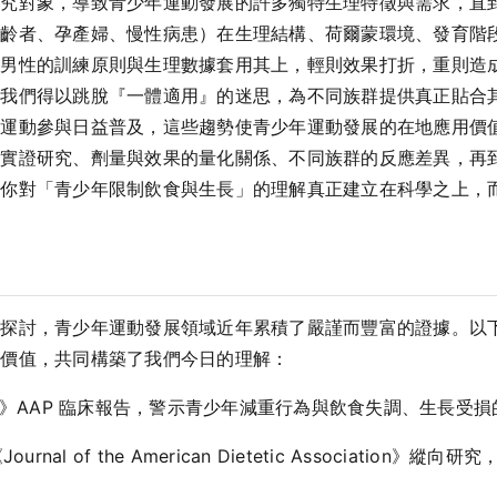
研究對象，導致青少年運動發展的許多獨特生理特徵與需求，直
高齡者、孕產婦、慢性病患）在生理結構、荷爾蒙環境、發育階
人男性的訓練原則與生理數據套用其上，輕則效果打折，重則造
讓我們得以跳脫『一體適用』的迷思，為不同族群提供真正貼合
年運動參與日益普及，這些趨勢使青少年運動發展的在地應用價
的實證研究、劑量與效果的量化關係、不同族群的反應差異，再
讓你對「青少年限制飲食與生長」的理解真正建立在科學之上，
學探討，青少年運動發展領域近年累積了嚴謹而豐富的證據。以
具價值，共同構築了我們今日的理解：
diatrics》AAP 臨床報告，警示青少年減重行為與飲食失調、生長受
1)。《Journal of the American Dietetic Associa