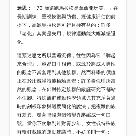
迷思
：「70 歲還跑馬拉松是拿命開玩笑。」在
長期訓練、重視恢復與防傷、經健康評估的前
提下，高齡馬拉松是可行且極有益的；許多
『老化』其實是失用，規律運動能大幅減緩退
化。
這類迷思之所以普遍流傳，往往因為它『聽起
來合理』、容易口耳相傳，或源於將成人男性
的觀念不當套用到其他族群。然而科學的價值
正在於用嚴謹證據檢驗直覺：許多看似理所當
然的觀念，在針對特定族群的嚴謹研究下都站
不住腳。特殊族群運動科學領域尤其充斥著過
時的刻板印象與過度簡化的說法，把複雜的族
群差異、發育階段與個體變異壓縮成一句口
號。當你下次聽到針對青少年、女性或特殊族
群斬釘截鐵的運動建議時，不妨多問一句：