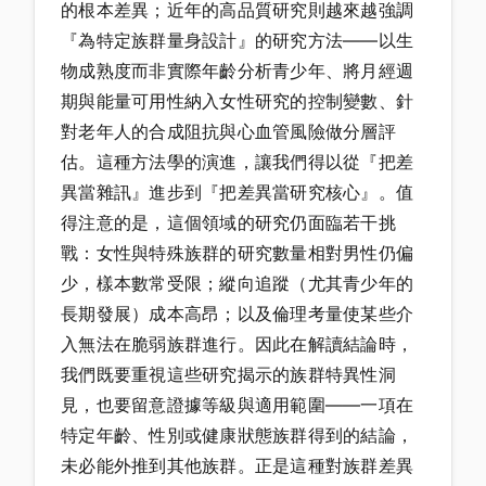
的根本差異；近年的高品質研究則越來越強調
『為特定族群量身設計』的研究方法——以生
物成熟度而非實際年齡分析青少年、將月經週
期與能量可用性納入女性研究的控制變數、針
對老年人的合成阻抗與心血管風險做分層評
估。這種方法學的演進，讓我們得以從『把差
異當雜訊』進步到『把差異當研究核心』。值
得注意的是，這個領域的研究仍面臨若干挑
戰：女性與特殊族群的研究數量相對男性仍偏
少，樣本數常受限；縱向追蹤（尤其青少年的
長期發展）成本高昂；以及倫理考量使某些介
入無法在脆弱族群進行。因此在解讀結論時，
我們既要重視這些研究揭示的族群特異性洞
見，也要留意證據等級與適用範圍——一項在
特定年齡、性別或健康狀態族群得到的結論，
未必能外推到其他族群。正是這種對族群差異