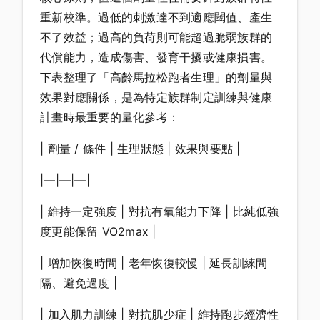
重新校準。過低的刺激達不到適應閾值、產生
不了效益；過高的負荷則可能超過脆弱族群的
代償能力，造成傷害、發育干擾或健康損害。
下表整理了「高齡馬拉松跑者生理」的劑量與
效果對應關係，是為特定族群制定訓練與健康
計畫時最重要的量化參考：
| 劑量 / 條件 | 生理狀態 | 效果與要點 |
|—|—|—|
| 維持一定強度 | 對抗有氧能力下降 | 比純低強
度更能保留 VO2max |
| 增加恢復時間 | 老年恢復較慢 | 延長訓練間
隔、避免過度 |
| 加入肌力訓練 | 對抗肌少症 | 維持跑步經濟性