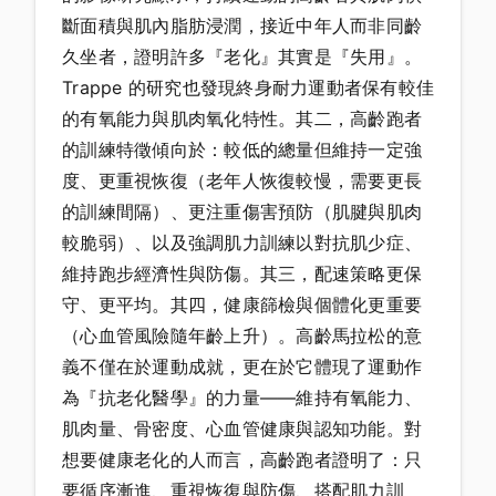
斷面積與肌內脂肪浸潤，接近中年人而非同齡
久坐者，證明許多『老化』其實是『失用』。
Trappe 的研究也發現終身耐力運動者保有較佳
的有氧能力與肌肉氧化特性。其二，高齡跑者
的訓練特徵傾向於：較低的總量但維持一定強
度、更重視恢復（老年人恢復較慢，需要更長
的訓練間隔）、更注重傷害預防（肌腱與肌肉
較脆弱）、以及強調肌力訓練以對抗肌少症、
維持跑步經濟性與防傷。其三，配速策略更保
守、更平均。其四，健康篩檢與個體化更重要
（心血管風險隨年齡上升）。高齡馬拉松的意
義不僅在於運動成就，更在於它體現了運動作
為『抗老化醫學』的力量——維持有氧能力、
肌肉量、骨密度、心血管健康與認知功能。對
想要健康老化的人而言，高齡跑者證明了：只
要循序漸進、重視恢復與防傷、搭配肌力訓