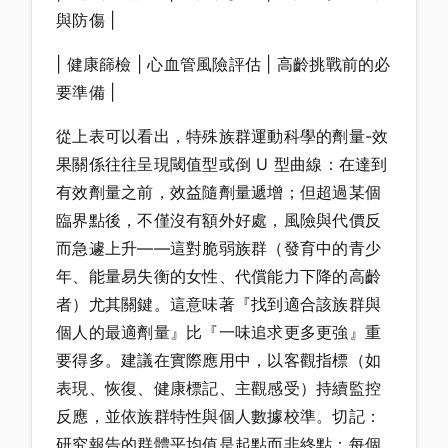
與防傷 |
| 健康篩檢 | 心血管風險評估 | 高齡挑戰前的必
要準備 |
從上表可以看出，特殊族群運動科學的劑量-效
果關係往往呈現閾值型或倒 U 型曲線：在達到
有效劑量之前，效益隨劑量遞增；但超過某個
臨界點後，不僅沒有額外好處，風險與代價反
而急遽上升——這對脆弱族群（發育中的青少
年、能量易失衡的女性、代償能力下降的高齡
者）尤其關鍵。這意味著『找到適合該族群與
個人的最適劑量』比『一味追求更多更強』重
要得多。建議在實際應用中，以客觀指標（如
表現、恢復、健康標記、主觀感受）持續監控
反應，並依族群特性與個人數據校準。切記：
研究報告的群體平均值是起點而非終點；每個