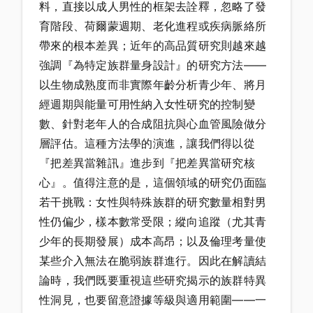
料，直接以成人男性的框架去詮釋，忽略了發
育階段、荷爾蒙週期、老化進程或疾病脈絡所
帶來的根本差異；近年的高品質研究則越來越
強調『為特定族群量身設計』的研究方法——
以生物成熟度而非實際年齡分析青少年、將月
經週期與能量可用性納入女性研究的控制變
數、針對老年人的合成阻抗與心血管風險做分
層評估。這種方法學的演進，讓我們得以從
『把差異當雜訊』進步到『把差異當研究核
心』。值得注意的是，這個領域的研究仍面臨
若干挑戰：女性與特殊族群的研究數量相對男
性仍偏少，樣本數常受限；縱向追蹤（尤其青
少年的長期發展）成本高昂；以及倫理考量使
某些介入無法在脆弱族群進行。因此在解讀結
論時，我們既要重視這些研究揭示的族群特異
性洞見，也要留意證據等級與適用範圍——一