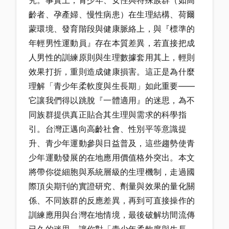
究。事實上，青少年、女性與特殊族群（如高
齡者、孕產婦、慢性病患）在生理結構、荷爾
蒙環境、發育階段與健康脈絡上，與『標準的
年輕男性運動員』存在本質差異，若直接把成
人男性的訓練原則與生理數據套用其上，輕則
效果打折，重則造成健康損害。這正是為什麼
理解「青少年柔軟度與生長期」如此重要——
它讓我們得以跳脫『一體適用』的迷思，為不
同族群提供真正貼合其生理與需求的科學指
引。台灣正邁向高齡社會、性別平等意識提
升、青少年運動參與日益普及，這些趨勢使青
少年運動發展的在地應用價值格外突出。本文
將帶你從細胞與系統層級的生理機制，走過國
際頂尖期刊的實證研究、劑量與效果的量化關
係、不同族群的反應差異，再到可直接操作的
訓練應用與台灣在地情境，最後破解坊間流傳