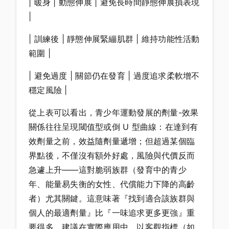
| 暖身 | 動態伸展 | 避免長時間靜態伸展損表現
|
| 訓練後 | 靜態伸展緊繃肌群 | 維持功能性活動
範圍 |
| 避免過度 | 關節仍在發育 | 過度追求柔軟增不
穩定風險 |
從上表可以看出，青少年運動發展的劑量-效果
關係往往呈現閾值型或倒 U 型曲線：在達到有
效劑量之前，效益隨劑量遞增；但超過某個臨
界點後，不僅沒有額外好處，風險與代價反而
急遽上升——這對脆弱族群（發育中的青少
年、能量易失衡的女性、代償能力下降的高齡
者）尤其關鍵。這意味著『找到適合該族群與
個人的最適劑量』比『一味追求更多更強』重
要得多。建議在實際應用中，以客觀指標（如