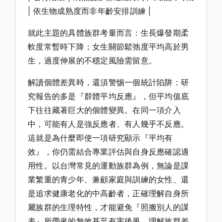
| 依生物成熟度而非年齡安排訓練 |
就此主題的具體族群考量而言：生長爆發期柔
軟度常暫時下降；女生關節鬆弛度平均高於男
生，過度伸展的不穩定風險需留意。
解讀個體差異時，還須警惕一個統計陷阱：研
究報告的多是『群體平均反應』，但平均值底
下往往藏著巨大的個體變異。在同一項介入
中，可能有人是強反應者、有人幾乎不反應。
這就是為什麼即使一項研究顯示『平均有
效』，你仍需結合專業評估與自身反應確認適
用性。以台灣常見的運動族群為例，無論是課
業繁重的青少年、兼顧家庭與訓練的女性、還
是追求健康老化的中高齡者，正確理解自身所
屬族群的生理特性，才能避免『照搬別人的課
表』所帶來的無效甚至有害後果。理解族群差