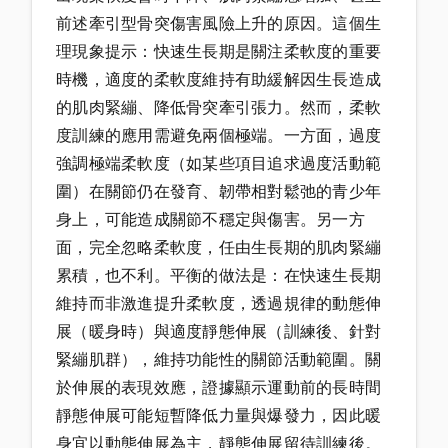
前述牽引型骨突傷害風險上升的原因。這個生
理現象提示：快速生長期是關注柔軟度的重要
時機，適度的柔軟度維持有助緩解因生長造成
的肌肉緊繃、降低骨突牽引張力。然而，柔軟
度訓練的應用需避免兩個極端。一方面，過度
強調極端柔軟度（如某些項目追求過度活動範
圍）在關節仍在發育、韌帶相對鬆弛的青少年
身上，可能造成關節不穩定與傷害。另一方
面，完全忽略柔軟度，任由生長期的肌肉緊繃
累積，也不利。平衡的做法是：在快速生長期
維持而非激進提升柔軟度，透過規律的動態伸
展（暖身時）與適度靜態伸展（訓練後、針對
緊繃肌群），維持功能性的關節活動範圍。關
於伸展的表現效應，證據顯示運動前的長時間
靜態伸展可能短暫降低力量與爆發力，因此暖
身宜以動態伸展為主，靜態伸展留待訓練後。